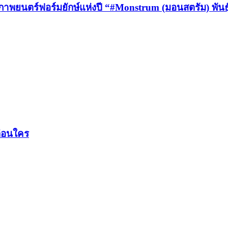
ีภาพยนตร์ฟอร์มยักษ์แห่งปี “#Monstrum (มอนสตรัม) พันธ
ก่อนใคร