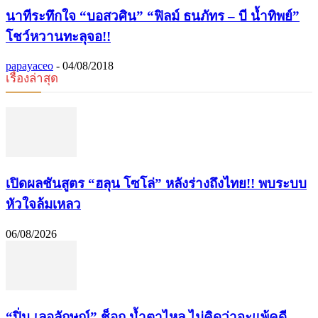
นาทีระทึกใจ “บอสวศิน” “ฟิลม์ ธนภัทร – บี น้ำทิพย์”
โชว์หวานทะลุจอ!!
papayaceo
-
04/08/2018
เรื่องล่าสุด
เปิดผลชันสูตร “ฮลุน โซโล่” หลังร่างถึงไทย!! พบระบบ
หัวใจล้มเหลว
06/08/2026
“ปิ่น เลอลักษณ์” ช็อก น้ำตาไหล ไม่คิดว่าจะแพ้คดี