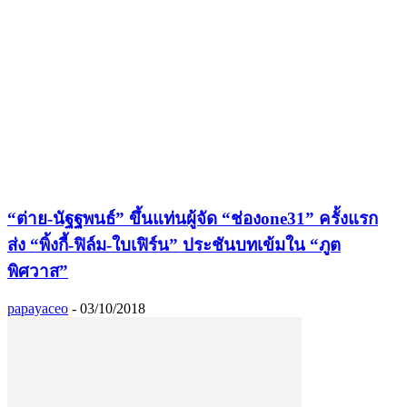
“ต่าย-นัฐฐพนธ์” ขึ้นแท่นผู้จัด “ช่องone31” ครั้งแรก
ส่ง “พิ้งกี้-ฟิล์ม-ใบเฟิร์น” ประชันบทเข้มใน “ภูต
พิศวาส”
papayaceo
-
03/10/2018