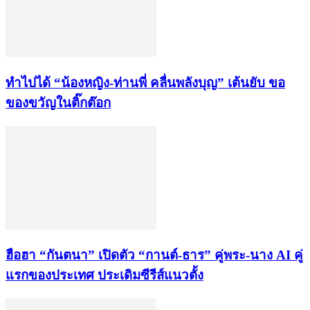
ทำไปได้ “น้องหญิง-ท่านพี่ คลื่นพลังบุญ” เต้นยับ ขอ
ของขวัญในติ๊กต๊อก
ฮือฮา “กันตนา” เปิดตัว “กานต์-ธาร” คู่พระ-นาง AI คู่
แรกของประเทศ ประเดิมซีรีส์แนวตั้ง