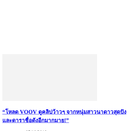
“โหลด VOOV ดูคลิปว้าวๆ จากหนุ่มสาวนาดาวสุดปัง
และดาราชื่อดังอีกมากมาย!”