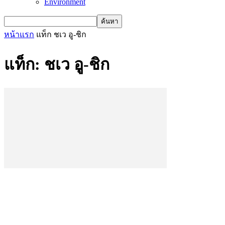
Environment
หน้าแรก
แท็ก
ชเว อู-ชิก
แท็ก: ชเว อู-ชิก