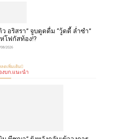
ดิว อริสรา” จูบดูดดื่ม “วู้ดดี้ ล่ำซำ”
ห่โฟกัสท้อง!?
/08/2026
ลดเพิ่มเติม
องบก.แนะนำ