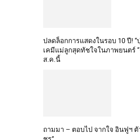
ปลดล็อกการแสดงในรอบ 10 ปี! “บุ๋ม
เคมีแม่ลูกสุดทัชใจในภาพยนตร์ 
ส.ค.นี้
ถามมา – ตอบไป จากใจ อินฟูฯ ตัวตึง 
ชร”