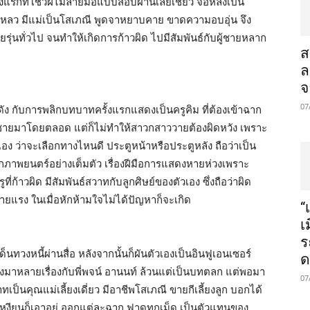
งแรกที่โชว์ฝีไม้ลายมือแบบสอบผ่านเลยเชียว จื้อหลิงเป็น
หลว มีแม่เป็นโสเภณี พูดจาหยาบคาย ขาดความอบอุ่น จึง
นทั่วไป จนทำให้เกิดการก้าวผิด ไปมีสัมพันธ์กับผู้ชายหลาก
ส
ล
จ
07
ดัง กับการพลิกบทบาทครั้งแรกแสดงเป็นครูคิม ที่ต้องเข้าฉาก
บผู้ชายมาโดยตลอด แต่ก็ไม่ทำให้สาวกสาววายต้องผิดหวัง เพราะ
อง ว่าจะเลือกทางไหนดี ประตูหน้าหรือประตูหลัง ถือว่าเป็น
เอกภาพยนตร์อย่างเต็มตัว เรื่องฝีมือการแสดงหายห่วงเพราะ
่ก้าวผิด มีสัมพันธ์สวาทกับลูกศิษย์ของตัวเอง ซึ่งถือว่าผิด
ยแรง ในเมื่อหักห้ามใจไม่ได้ปัญหาก็จะเกิด
“
เ
ร
นทวงหนี้ผ่านสื่อ หลังจากนั้นก็ผันตัวเองเป็นอินฟูเอนเซอร์
ด
นังมาหลายเรื่องกับพี่พจน์ อานนท์ ล้วนแต่เป็นบทตลก แต่พอมา
07
ทเป็นคุณแม่เลี้ยงเดี่ยว มีอาชีพโสเภณี ขายกีเลี้ยงลูก บอกได้
เหงียนก็เอาอยู่ ออกแต่ละฉาก ฟาดทุกเม็ด เป็นตัวแทนของ