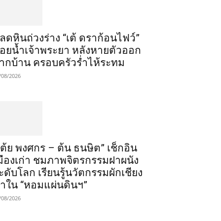
ลดหินถ่วงร่าง “เต้ ดราก้อนไฟว์”
อยน้ำเจ้าพระยา หลังหายตัวออก
ากบ้าน ครอบครัวร่ำไห้ระทม
/08/2026
เต้ย พงศกร – ต้น ธนษิต” เช็กอิน
มืองเก่า ชมภาพจิตรกรรมฝาผนัง
ะดับโลก เรียนรู้นวัตกรรมผักเชียง
าใน “หอมแผ่นดินฯ”
/08/2026