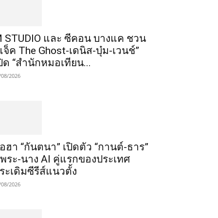
 STUDIO และ ซีคอน บางแค ชวน
แจ็ค The Ghost-เดนิส-บุ๋ม-เวนช์”
ปิด “สำนักหมอเทียน...
/08/2026
ือฮา “กันตนา” เปิดตัว “กานต์-ธาร”
ู่พระ-นาง AI คู่แรกของประเทศ
ระเดิมซีรีส์แนวตั้ง
/08/2026