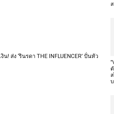
ส
เงิน! ส่ง ‘รินรดา THE INFLUENCER’ ปั่นหัว
“
ต
ส
บ