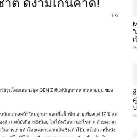
ชาติ ดีงามเกินคาด!
75
M
“
เ
08
คมวัยรุ่นโดยเฉพาะยุค GEN Z ตีแผ่ปัญหาหลากหลายมุม ของ
ฮ
ค
ป
นนักแสดงหน้าใหม่ลูกสาวเอมมี่แม็กซิม อายุเพียงแค่ 17 ปี แต่
08
ลืองตัว แต่ก็ยังถือว่ายังน้อย ไม่ได้หวือหวาอะไรมาก ด้วยความ
เขตในการถ่ายทำโดยเฉพาะฉากเลิฟซีน ถ้าโป๊มากไปกว่านี้หนัง