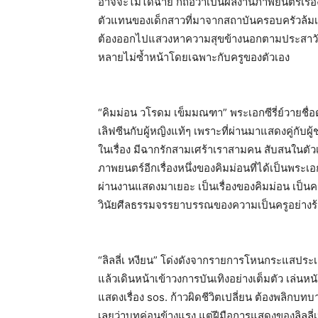
อาจจะไม่ได้ฉาย ก็ถือว่าเป็นผลงานภาพยนตร์เรื่อ
ตัวแทนของเด็กสาวที่มาจากสถาบันครอบครัวล้มเ
ต้องออกไปแสวงหาความสุขข้างนอกตามประสาวัยรุ่
หลายไม่ซ้ำหน้าโดยเฉพาะกับครูของตัวเอง
“คิมม่อน วโรดม เข็มมณฑา” พระเอกซีรี่ย์วายชื่อ
เลิฟซีนกับผู้หญิงแท้ๆ เพราะที่ผ่านมาแสดงคู่กั
ในเรื่อง มีฉากรักสามเศร้าเราสามคน สับสนในตัวเ
ภาพยนตร์อีกเรื่องหนึ่งของคิมม่อนที่ได้เป็นพระ
ผ่านงานแสดงมาเยอะ เป็นเรื่องของคิมม่อน เป็นครูที
วินัยศีลธรรมจรรยาบรรณของความเป็นครูอย่างร้า
“ลิลลี่เ หงียน” โด่งดังจากรายการโหนกระแสประเด็
แล้วเดินหน้าเข้าวงการบันเทิงอย่างเต็มตัว เล่นห
แสดงเรื่อง sos. ก้าวผิดชีวิตเปลี่ยน ต้องพลิกบทบา
เลยว่าบทค่อนข้างแรง แต่ฝีมือการแสดงของลิลลี่