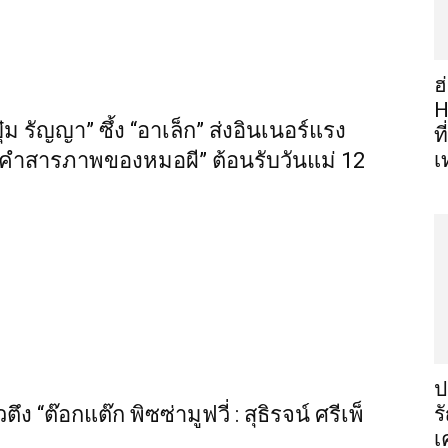
ฮ
H
 รัญญา” ซึ้ง “อาเล็ก” ส่งอินเนอร์แรง
ท
“คำสารภาพของหมอผี” ต้อนรับวันแม่ 12
เ
ป
“ต๊อกแต๊ก พิซซ่ามูฟวี่ : สุธิรจน์ ศรีเพ็
ร
เ