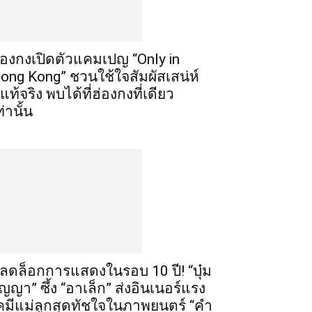
่องกงเปิดตัวแคมเปญ “Only in
ong Kong” ชวนใช้ใจสัมผัสเสน่ห์
ี่แท้จริง พบได้ที่ฮ่องกงที่เดียว
ท่านั้น
ลดล็อกการแสดงในรอบ 10 ปี! “บุ๋ม
ัญญา” ซึ้ง “อาเล็ก” ส่งอินเนอร์แรง
คมีแม่ลูกสุดทัชใจในภาพยนตร์ “คำ