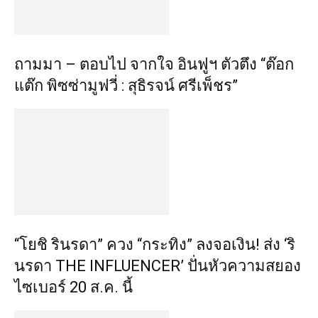
ถามมา – ตอบไป จากใจ อินฟูฯ ตัวตึง “ต๊อก
แต๊ก พิซซ่ามูฟวี่ : สุธิรจน์ ศรีเพ็ชร”
​“โยชิ รินรดา” ควง “กระทิง” ลงจอเงิน! ส่ง ‘ริ
นรดา THE INFLUENCER’ ปั่นหัวความสยอง
ไซเบอร์ 20 ส.ค. นี้