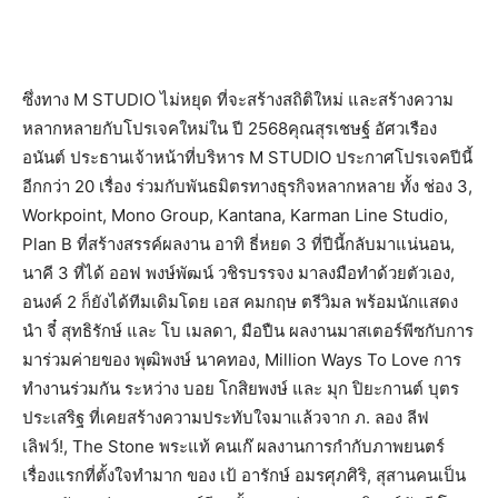
ซึ่งทาง M STUDIO ไม่หยุด ที่จะสร้างสถิติใหม่ และสร้างความ
หลากหลายกับโปรเจคใหม่ใน ปี 2568คุณสุรเชษฐ์ อัศวเรือง
อนันต์ ประธานเจ้าหน้าที่บริหาร M STUDIO ประกาศโปรเจคปีนี้
อีกกว่า 20 เรื่อง ร่วมกับพันธมิตรทางธุรกิจหลากหลาย ทั้ง ช่อง 3,
Workpoint, Mono Group, Kantana, Karman Line Studio,
Plan B ที่สร้างสรรค์ผลงาน อาทิ ธี่หยด 3 ที่ปีนี้กลับมาแน่นอน,
นาคี 3 ที่ได้ ออฟ พงษ์พัฒน์ วชิรบรรจง มาลงมือทำด้วยตัวเอง,
อนงค์ 2 ก็ยังได้ทีมเดิมโดย เอส คมกฤษ ตรีวิมล พร้อมนักแสดง
นำ จี๋ สุทธิรักษ์ และ โบ เมลดา, มือปืน ผลงานมาสเตอร์พีซกับการ
มาร่วมค่ายของ พุฒิพงษ์ นาคทอง, Million Ways To Love การ
ทำงานร่วมกัน ระหว่าง บอย โกสิยพงษ์ และ มุก ปิยะกานต์ บุตร
ประเสริฐ ที่เคยสร้างความประทับใจมาแล้วจาก ภ. ลอง ลีฟ
เลิฟว์!, The Stone พระแท้ คนเก๊ ผลงานการกำกับภาพยนตร์
เรื่องแรกที่ตั้งใจทำมาก ของ เป้ อารักษ์ อมรศุภศิริ, สุสานคนเป็น