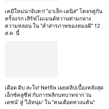
เคมีใหม่น่าจับตา! “อาเล็ก-เดนิส” โคจรคู่กัน
ครั้งแรก เสิร์ฟโมเมนต์หวานท่ามกลาง
ความหลอน ใน “คำสารภาพของหมอผี” 12
ส.ค. นี้
เดือด ดิบ สะใจ! Netflix เผยคลิปเบื้องหลังสุด
เอ็กซ์คลูซีฟ กับการพลิกบทบาทจาก ‘ณ
เดชน์’ สู่ ‘ไอ้หนุ่ม’ ใน “คนเดือดทวงแค้น”