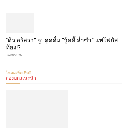
“ดิว อริสรา” จูบดูดดื่ม “วู้ดดี้ ล่ำซำ” แห่โฟกัส
ท้อง!?
07/08/2026
โหลดเพิ่มเติม
กองบก.แนะนำ