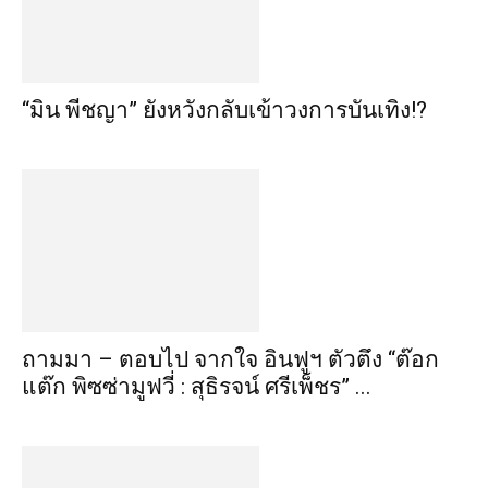
“มิน พีชญา” ยังหวังกลับเข้าวงการบันเทิง!?
ถามมา – ตอบไป จากใจ อินฟูฯ ตัวตึง “ต๊อก
แต๊ก พิซซ่ามูฟวี่ : สุธิรจน์ ศรีเพ็ชร” ...