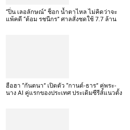
“ปิ่น เลอลักษณ์” ช็อก น้ำตาไหล ไม่คิดว่าจะ
แพ้คดี “ต้อม รชนีกร” ศาลสั่งชดใช้ 7.7 ล้าน
ฮือฮา “กันตนา” เปิดตัว “กานต์-ธาร” คู่พระ-
นาง AI คู่แรกของประเทศ ประเดิมซีรีส์แนวตั้ง