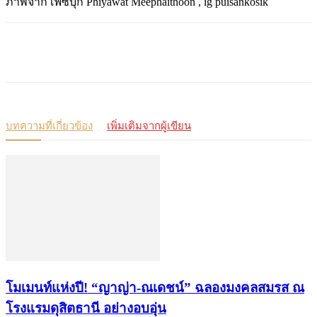
ภาพจาก
เฟซบุ๊ก
Phiyawat Meephaithoon , ig
puisankosik
บทความที่เกี่ยวข้อง
เพิ่มเติมจากผู้เขียน
โมเมนท์แห่งปี! “ญาญ่า-ณเดชน์” ฉลองมงคลสมรส ณ
โรงแรมดุสิตธานี อย่างอบอุ่น