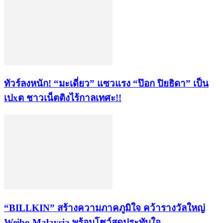
ทัวร์ลงหนัก! “มะเดี่ยว” แซวแรง “ป๊อก ปิยธิดา” เป็น
เปxต ชาวเน็ตติงไร้กาลเทศะ!!
“BILLKIN” สร้างความภาคภูมิใจ คว้ารางวัลใหญ่
Weibo Malaysia พร้อมโชว์สุดประทับใจ