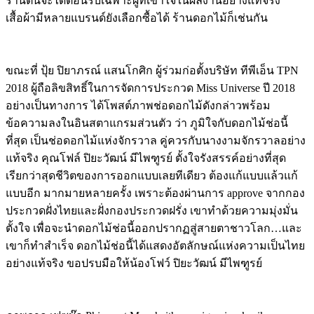
ร้านตนจะได้ต้อนรับเฉพาะผู้ที่เข้าใจในผลงานอย่างแท้จริง
เสื้อผ้ามีหลายแบรนด์ยังเลือกซื้อได้ ร้านดอกไม้ก็เช่นกัน
ขณะที่ ปุ้ย ปิยาภรณ์ แสนโกศิก ผู้ร่วมก่อตั้งบริษัท ทีพีเอ็น
TPN
2018
ผู้ถือลิขสิทธิ์ในการจัดการประกวด
Miss Universe
ปี
2018
อย่างเป็นทางการ ได้โพสต์ภาพช่อดอกไม้ดังกล่าวพร้อม
ข้อความลงในอินสตาแกรมส่วนตัว ว่า ภูมิใจกับดอกไม้ช่อนี้
ที่สุด เป็นช่อดอกไม้แห่งจักรวาล คู่ควรกับนางงามจักรวาลอย่าง
แท้จริง คุณโฟล์ ปิยะวัฒน์ มีไพฑูรย์ ตั้งใจรังสรรค์อย่างที่สุด
เรียกว่าสุดชีวิตของการออกแบบเลยทีเดียว ต้องแก้แบบแล้วแก้
แบบอีก มากมายหลายครั้ง เพราะต้องผ่านการ
approve
จากกอง
ประกวดฝั่งไทยและฝั่งกองประกวดฝรั่ง เขาทำด้วยความมุ่งมั่น
ตั้งใจ เพื่อจะนำดอกไม้ช่อนี้ออกปรากฏสู่สายตาชาวโลก
…
และ
เขาก็ทำสำเร็จ ดอกไม้ช่อนี้ได้แสดงอัตลักษณ์แห่งความเป็นไทย
อย่างแท้จริง ขอปรบมือให้น้องโฟว์ ปิยะวัฒน์ มีไพฑูรย์