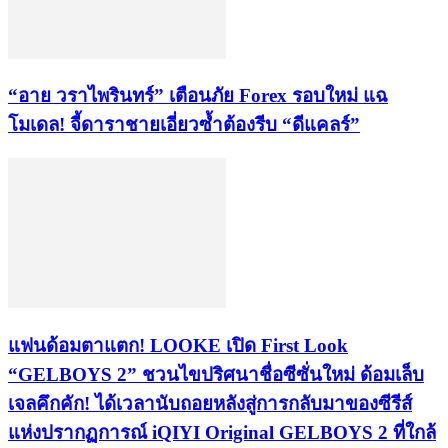
​“อาย วราไพรินทร์” เตือนภัย Forex รอบใหม่ แฉ
โมเดล! จี้ดาราชายเอี่ยวซ้ำต้องรีบ “ดีแคลร์”
แฟนด้อมตาแตก! LOOKE เปิด First Look
“GELBOYS 2” ชวนไขปริศนาชื่อซีซั่นใหม่ ด้อมเล็บ
เจลคึกคัก! ได้เวลานับถอยหลังสู่การกลับมาของซีรีส์
แห่งปรากฏการณ์ iQIYI Original GELBOYS 2 ที่ใกล้