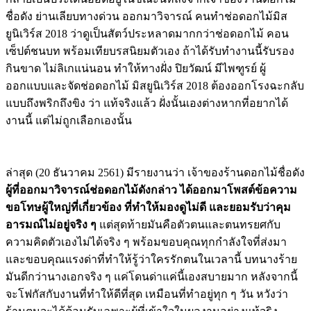
ชื่อดัง ย่านเลียบทางด่วน ออกมาวิจารณ์ คนทำช่อดอกไม้มิส
ยูนิเวิร์ส
2018
ว่าดูเป็นสัตว์ประหลาดมากกว่าช่อดอกไม้ คอน
เซ็ปต์ชนบท พร้อมเทียบรสนิยมตัวเอง ถ้าได้รับทำงานนี้รับรอง
กินขาด ไม่ลิเกแน่นอน ทำให้ทางฝั่ง ปิยวัฒน์ มีไพฑูรย์ ผู้
ออกแบบและจัดช่อดอกไม้ มิสยูนิเวิร์ส
2018
ต้องออกโรงฉะกลับ
แบบถึงพริกถึงขิง ว่า แท้จริงแล้ว ฝั่งนั้นเองต่างหากที่อยากได้
งานนี้ แต่ไม่ถูกเลือกเองนั้น
ล่าสุด
(20
ธันวาคม
2561)
มีรายงานว่า เจ้าของร้านดอกไม้ชื่อดัง
ผู้ที่ออกมาวิจารณ์ช่อดอกไม้ดังกล่าว
ได้ออกมาโพสต์ข้อความ
ขอโทษผู้ใหญ่ที่เกี่ยวข้อง
ที่ทำให้มองดูไม่ดี
และยอมรับว่าคุม
อารมณ์ไม่อยู่จริง
ๆ
แต่สุดท้ายมันคือตัวตนและตนทรยศกับ
ความคิดตัวเองไม่ได้จริง ๆ พร้อมขอบคุณทุกกำลังใจที่ส่งมา
และขอบคุณแรงด่าที่ทำให้รู้ว่าใครรักตนในเวลานี้ บทนางร้าย
มันดีกว่านางเอกจริง ๆ แค่โดนด่าแค่นี้เองสบายมาก หลังจากนี้
จะโฟกัสกับงานที่ทำให้ดีที่สุด เหมือนที่ทำอยู่ทุก ๆ วัน หวังว่า