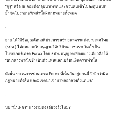
“กูรู” หรือ IB คอยตั้งกลุ่มนำเทรดและชวนคนเข้าไปลงทุน​ ธปท.
ย้ำชัดโบรกเกอร์เหล่านั้นผิดกฎหมายทั้งหมด
.
อาย ได้ให้ข้อมูลเตือนสติประชาชนว่า ธนาคารแห่งประเทศไทย
(ธปท.) ไม่เคยออกใบอนุญาตให้บริษัทเอกชนรายใดตั้งเป็น
โบรกเกอร์เทรด Forex โดย ธปท. อนุญาตเพียงอย่างเดียวคือให้
“ธนาคารพาณิชย์” เป็นตัวแทนแลกเปลี่ยนเงินตราเท่านั้น
ดังนั้น ขบวนการชวนเทรด Forex ที่เห็นกันอยู่ตอนนี้ จึงถือว่าผิด
กฎหมายทั้งสิ้น และมีเจตนาเข้ามาหลอกลวงตั้งแต่แรก
.
ปม “น้ำเพชร” นางงามดัง เอี่ยวจริงไหม?