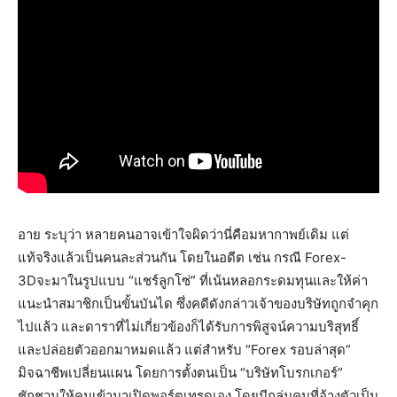
อาย ระบุว่า หลายคนอาจเข้าใจผิดว่านี่คือมหากาพย์เดิม แต่
แท้จริงแล้วเป็นคนละส่วนกัน โดยในอดีต เช่น กรณี Forex-
3Dจะมาในรูปแบบ “แชร์ลูกโซ่” ที่เน้นหลอกระดมทุนและให้ค่า
แนะนำสมาชิกเป็นขั้นบันได ซึ่งคดีดังกล่าวเจ้าของบริษัทถูกจำคุก
ไปแล้ว และดาราที่ไม่เกี่ยวข้องก็ได้รับการพิสูจน์ความบริสุทธิ์
และปล่อยตัวออกมาหมดแล้ว​ แต่สำหรับ “Forex รอบล่าสุด”
มิจฉาชีพเปลี่ยนแผน โดยการตั้งตนเป็น “บริษัทโบรกเกอร์”
ชักชวนให้คนเข้ามาเปิดพอร์ตเทรดเอง โดยมีกลุ่มคนที่อ้างตัวเป็น