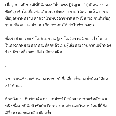
เมื่อถูกถามถึงกรณีที่มีชื่อของ “น้ำเพชร ฏีร์ญาภา” (อดีตนางงาม
ชื่อดัง) เข้าไปเกี่ยวข้องกับวงจรดังกล่าว อาย ให้ความเห็นว่า จาก
ข้อมูลเท่าที่ทราบ คาดว่าน้ำเพชรอาจทำหน้าที่เป็น “เอเจนท์หรือกู
รู” IB ที่คอยแนะนำและเชิญชวนคนให้เข้าไปร่วมลงทุน
ซึ่งเจ้าตัวอาจจะทำไปด้วยความรู้เท่าไม่ถึงการณ์ อย่างไรก็ตาม
ในทางกฎหมายหากท้ายที่สุดแล้วไม่มีผู้เสียหายรวมตัวกันเข้าฟ้อง
ร้อง ตัวเธอก็อาจจะยังไม่มีความผิด
.
วงการบันเทิงสะเทือน! “ดาราชาย” ชื่อเอี่ยวซ้ำสอง ย้ำต้อง “ดีแค
ลร์” ตัวเอง
อีกหนึ่งประเด็นร้อนคือ กระแสข่าวที่มี “นักแสดงชายชื่อดัง” คน
หนึ่ง ซึ่งเคยมีชื่อพัวพันกับ Forex รอบเก่า และในรอบใหม่นี้ก็ยัง
มีชื่อหลุดออกมาเอี่ยวอีกครั้ง