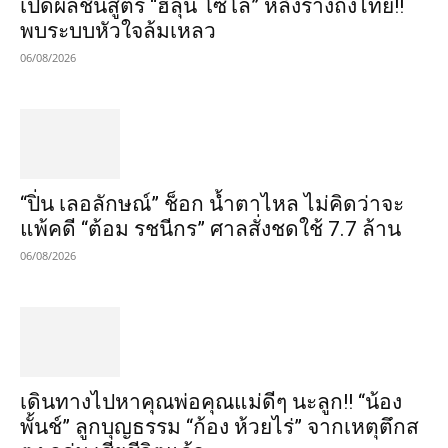
เปิดผลชันสูตร “ฮลุน โซโล่” หลังร่างถึงไทย!!
พบระบบหัวใจล้มเหลว
06/08/2026
“ปิ่น เลอลักษณ์” ช็อก น้ำตาไหล ไม่คิดว่าจะ
แพ้คดี “ต้อม รชนีกร” ศาลสั่งชดใช้ 7.7 ล้าน
06/08/2026
เดินทางไปหาคุณพ่อคุณแม่ดีๆ นะลูก!! “น้อง
พั้นช์” ลูกบุญธรรม “ก้อง ห้วยไร่” จากเหตุตึกส