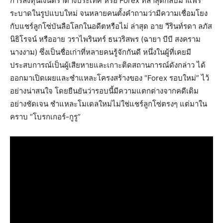
การลงทุนเงินตราต่างประเทศ หรือ Forex ที่ล่าสุดกลับมาแพร่
ระบาดในรูปแบบใหม่ จนหลายคนตั้งคำถามว่ามีความเชื่อมโยง
กับแชร์ลูกโซ่บันลือโลกในอดีตหรือไม่​ ล่าสุด อาย วีรินท์รดา ลภัส
นิธิโรจน์ หรืออาย วราไพรินทร์ ธนวริสพร (ฉายา บีบี สงคราม
นางงาม) ซึ่งเป็นชื่อเก่าที่หลายคนรู้จักกันดี​ หนึ่งในผู้ที่เคยมี
ประสบการณ์เป็นผู้เสียหายและเกาะติดสถานการณ์ดังกล่าว ได้
ออกมาเปิดเผยและชำแหละโครงสร้างของ “Forex รอบใหม่” ไว้
อย่างน่าสนใจ โดยยืนยันว่ารอบนี้มีความแตกต่างจากคดีเดิม
อย่างชัดเจน​ ชำแหละโมเดลใหม่ไม่ใช่แชร์ลูกโซ่ตรงๆ แต่มาใน
คราบ “โบรกเกอร์-กูรู”