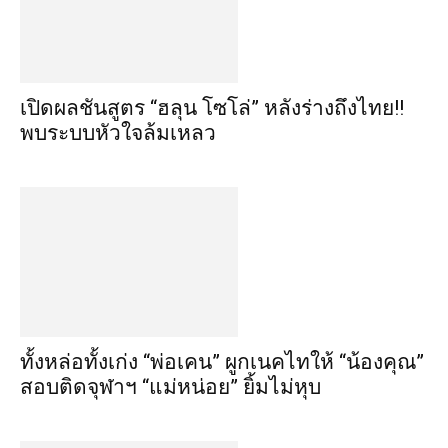
เปิดผลชันสูตร “ฮลุน โซโล่” หลังร่างถึงไทย!!
พบระบบหัวใจล้มเหลว
ทั้งหล่อทั้งเก่ง “พ่อเคน” ผูกเนคไทให้ “น้องคุณ”
สอบติดจุฬาฯ “แม่หน่อย” ยิ้มไม่หุบ