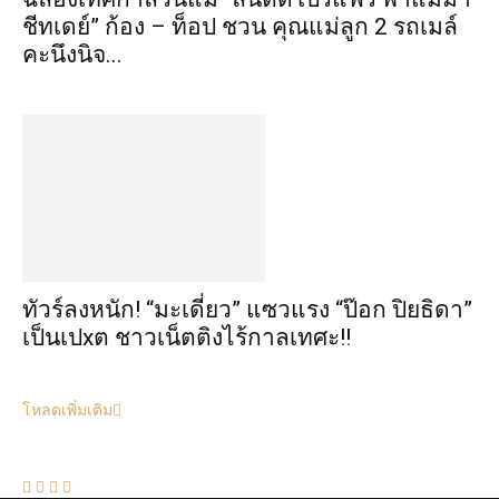
ชีทเดย์” ก้อง – ท็อป ชวน คุณแม่ลูก 2 รถเมล์
คะนึงนิจ...
ทัวร์ลงหนัก! “มะเดี่ยว” แซวแรง “ป๊อก ปิยธิดา”
เป็นเปxต ชาวเน็ตติงไร้กาลเทศะ!!
โหลดเพิ่มเติม