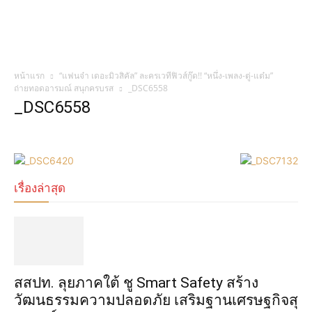
หน้าแรก
“แฟนจ๋า เดอะมิวสิคัล” ละครเวทีฟิวส์กู๊ด!! “หนึ่ง-เพลง-ตู่-แต๋ม”
ถ่ายทอดอารมณ์ สนุกครบรส
_DSC6558
_DSC6558
เรื่องล่าสุด
​สสปท. ลุยภาคใต้ ชู Smart Safety สร้าง
วัฒนธรรมความปลอดภัย เสริมฐานเศรษฐกิจสุ