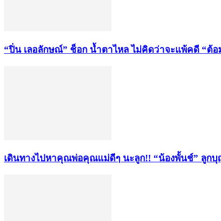
“ปิ่น เลอลักษณ์” ช็อก น้ำตาไหล ไม่คิดว่าจะแพ้คดี “ต้อ
เดินทางไปหาคุณพ่อคุณแม่ดีๆ นะลูก!! “น้องพั้นช์” ลูกบุ