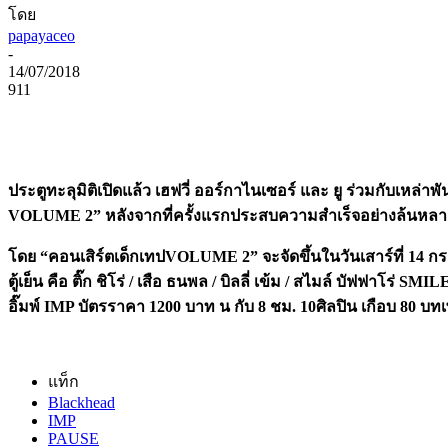
โดย
papayaceo
-
14/07/2018
911
ประตูทะลุมิติเปิดแล้ว เฮฟวี่ ออร์กาไนเซอร์ และ ยู ร่วมกับเหล่าพันธ
VOLUME 2” หลังจากที่ครั้งแรกประสบความสำเร็จอย่างล้นหล
โดย “คอนเสิร์ตเด็กเทปVOLUME 2” จะจัดขึ้นในวันเสาร์ที่ 14 กรก
ตู้เย็น คือ ติ๊ก ชิโร่ / เสือ ธนพล / บิลลี่ เข้ม / สไมล์ บัฟ
อิ๊มพ์ IMP บัตรราคา 1200 บาท
น กับ
8
ชม.
10
ศิลปิน เกือบ
80
บทเ
แท็ก
Blackhead
IMP
PAUSE