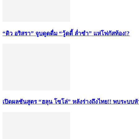
“ดิว อริสรา” จูบดูดดื่ม “วู้ดดี้ ล่ำซำ” แห่โฟกัสท้อง!?
เปิดผลชันสูตร “ฮลุน โซโล่” หลังร่างถึงไทย!! พบระบบห