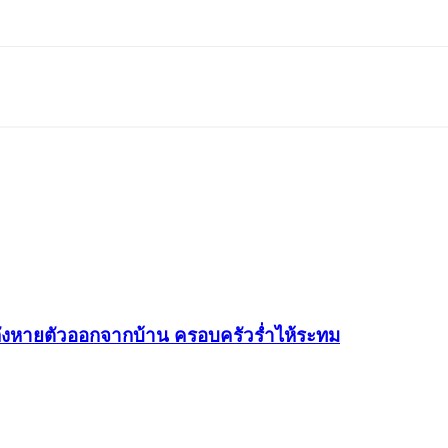
หลังหายตัวออกจากบ้าน ครอบครัวร่ำไห้ระทม