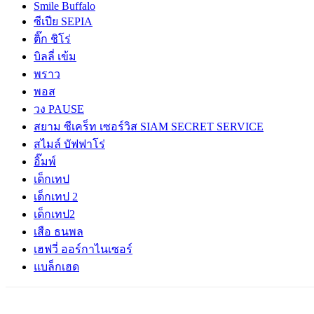
Smile Buffalo
ซีเปีย SEPIA
ติ๊ก ชิโร่
บิลลี่ เข้ม
พราว
พอส
วง PAUSE
สยาม ซีเคร็ท เซอร์วิส SIAM SECRET SERVICE
สไมล์ บัฟฟาโร่
อิ๊มพ์
เด็กเทป
เด็กเทป 2
เด็กเทป2
เสือ ธนพล
เฮฟวี่ ออร์กาไนเซอร์
แบล็กเฮด