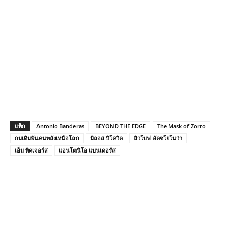
แท็ก
Antonio Banderas
BEYOND THE EDGE
The Mask of Zorro
กมเดิมพันคนพลังเหนือโลก
มิลอส บิโควิค
ลิวโบฟ อัคซโยโนว่า
เอ็ม พิคเจอร์ส
แอนโตนิโอ แบนเดอรัส