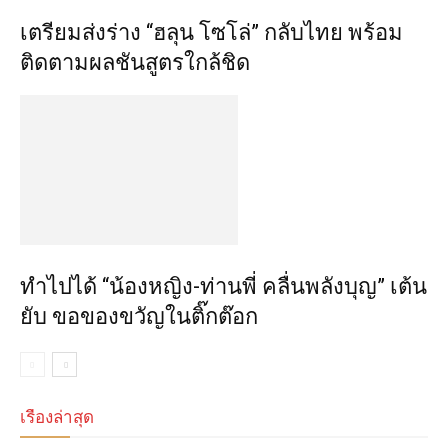
เตรียมส่งร่าง “ฮลุน โซโล่” กลับไทย พร้อม
ติดตามผลชันสูตรใกล้ชิด
ทำไปได้ “น้องหญิง-ท่านพี่ คลื่นพลังบุญ” เต้น
ยับ ขอของขวัญในติ๊กต๊อก
เรื่องล่าสุด