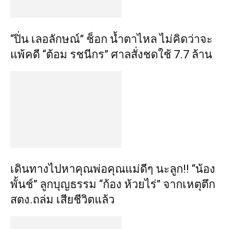
“ปิ่น เลอลักษณ์” ช็อก น้ำตาไหล ไม่คิดว่าจะ
แพ้คดี “ต้อม รชนีกร” ศาลสั่งชดใช้ 7.7 ล้าน
เดินทางไปหาคุณพ่อคุณแม่ดีๆ นะลูก!! “น้อง
พั้นช์” ลูกบุญธรรม “ก้อง ห้วยไร่” จากเหตุตึก
สตง.ถล่ม เสียชีวิตแล้ว