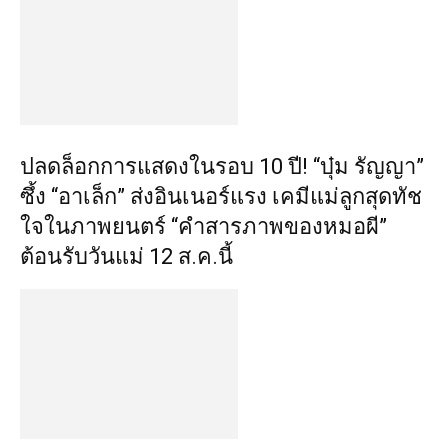
ปลดล็อกการแสดงในรอบ 10 ปี! “บุ๋ม รัญญา”
ซึ้ง “อาเล็ก” ส่งอินเนอร์แรง เคมีแม่ลูกสุดทัช
ใจในภาพยนตร์ “คำสารภาพของหมอผี”
ต้อนรับวันแม่ 12 ส.ค.นี้