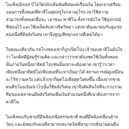
ไมเคิล(มิลอส บิโควิค)นักเดิมพันที่สนแต่เรื่องเงิน โดยเขาเตรียม
แผนการทั้งหมดที่คาสิโนสุดหรูใจกลางยุโรป เขาใช้ความ
สามารถทั้งหมดเพื่อจะ ‘เอาชนะ’คาสิโน ทั้งการนับไพ่ ใช้อุปกรณ์
ที่ซ่อนไว้ และใช้เคล็ดลับทางจิตวิทยา แต่เขาต้องมาพบกับคู่แข่ง
คนหนึ่งที่มีพลังวิเศษ เขาจึงสูญเสียทุกอย่างที่เคยได้มา
ในขณะเดียวกัน กลโกงของเขาก็ถูกเปิดโปง เจ้าของคาสิโนมั่นใจ
ว่า ไมเคิลมีผู้สมรู้ร่วมคิด และกล่าวว่าเขาต้องชดใช้เงินทั้งหมด
นั้นภายในหนึ่งอาทิตย์ ไม่เช่นนั้นเขาจะต้องตาย เขารู้ว่าเวลา
เพียงหนึ่งอาทิตย์ไม่เพียงพอที่จะหาเงินมาได้ สถานการณ์ดูเหมือน
จะไร้ความหวัง แต่แล้วเขาก็ผุดไอเดียสุดวิเศษขึ้น เนื่องจากชาย
คนที่ขโมยเงินเขาไปนั้นใช้พลังวิเศษ เขาจึงตัดสินใจที่จะรวบรวม
ทีมของเหล่าคนมีพลังวิเศษเพื่อเงินจำนวนหนึ่งที่เขาต้องการจาก
คาสิโน
ไมเคิลพบกับชายที่มีพลังเหนือธรรมชาติ คนที่มีพลังเคลื่อนย้าย
วัตถุ และยังพบกับคนที่สามารถสะกดจิตที่สามารถสั่งงานคนอื่น