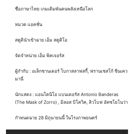
ชื่อภาษาไทย เกมเดิมพันคนพลังเหนือโลก
หมวด แอคชั่น
สตูดินำเข้าฉาย เอ็ม สตูดิโอ
จัดจำหน่าย เอ็ม พิคเจอร์ส
ผู้กำกับ : อเล็กซานเดอร์ โบกาสลาฟสกี้, ฟรานเชสโก้ ซินเคว
มานี่
นักแสดง : แอนโตนิโอ แบนเดอรัส Antonio Banderas
(The Mask of Zorro) , มิลอส บิโควิค, ลิวโบฟ อัคซโยโนว่า
กำหนดฉาย 28 มิถุนายนนี้ ในโรงภาพยนตร์