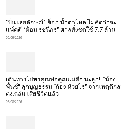
“ปิ่น เลอลักษณ์” ช็อก น้ำตาไหล ไม่คิดว่าจะ
แพ้คดี “ต้อม รชนีกร” ศาลสั่งชดใช้ 7.7 ล้าน
06/08/2026
เดินทางไปหาคุณพ่อคุณแม่ดีๆ นะลูก!! “น้อง
พั้นช์” ลูกบุญธรรม “ก้อง ห้วยไร่” จากเหตุตึกส
ตง.ถล่ม เสียชีวิตแล้ว
06/08/2026