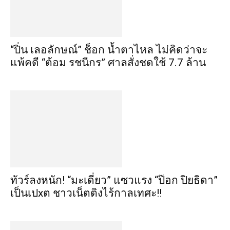
“ปิ่น เลอลักษณ์” ช็อก น้ำตาไหล ไม่คิดว่าจะ
แพ้คดี “ต้อม รชนีกร” ศาลสั่งชดใช้ 7.7 ล้าน
ทัวร์ลงหนัก! “มะเดี่ยว” แซวแรง “ป๊อก ปิยธิดา”
เป็นเปxต ชาวเน็ตติงไร้กาลเทศะ!!