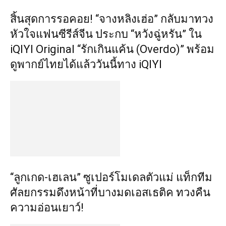
สิ้นสุดการรอคอย! “จางหลิงเฮ่อ” กลับมาทวง
หัวใจแฟนซีรีส์จีน ประกบ “หวังฉู่หรัน” ใน
iQIYI Original “รักเกินแค้น (Overdo)” พร้อม
ดูพากย์ไทยได้แล้ววันนี้ทาง iQIYI
“ลูกเกด-เฮเลน” ซูเปอร์โมเดลตัวแม่ แท็กทีม
ศัลยกรรมดึงหน้า​ที่บางมดเอสเธติค​ ทวงคืน
ความอ่อนเยาว์!