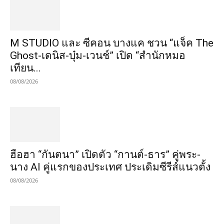
M STUDIO และ ซีคอน บางแค ชวน “แจ็ค The
Ghost-เดนิส-บุ๋ม-เวนช์” เปิด “สำนักหมอ
เทียน...
08/08/2026
ฮือฮา “กันตนา” เปิดตัว “กานต์-ธาร” คู่พระ-
นาง AI คู่แรกของประเทศ ประเดิมซีรีส์แนวตั้ง
08/08/2026