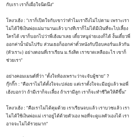
กับเรา เราก็เผื่อใจนิดนึง”
โหงวเฮ้ง : “เราก็เปิดใจกับเขาว่าทำไมเราถึงไม่ไปตาม เพราะเรา
ไม่ได้ใช้เงินพ่อแม่มานานแล้ว บางทีเราก็ไม่ได้มีเงินที่จะไปเลี้ยง
ใครได้ เขาก็บอกไปว่าพี่เฮ้งมาเลย เดี๋ยวหนูจ่ายเองก็ได้ งั้นเดี๋ยวพี่
ออกค่าน้ำมันไปรับ ส่วนเธอก็ออกค่าตั๋วหนังกับป๊อบคอร์นแล้วกัน
(หัวเราะ) อย่างตอนที่เราเรียน ม.รังสิต เราขาดเหลืออะไร เขาก็
ช่วยเรา”
อย่างคอมเมนต์ที่ว่า “ตั้งใจท้องเพราะว่าจะจับผู้ชาย” ?
กุ๊กกิ๊ก : “คือเราไม่ได้ตั้งใจจะปล่อย แต่เราตั้งใจจะมีอยู่แล้ว พอพี่
เฮ้งบอกว่า ถ้ามีเราก็จะเลี้ยง ถ้าเรามีลูก เราก็จะทำชีวิตให้ดีขึ้น”
โหงวเฮ้ง : “คือเราไม่ได้คุมด้วย เราเรียนจบแล้ว เราบวชแล้ว เรา
ไม่ได้ใช้เงินพ่อแม่ เราอยู่ได้ด้วยตัวเอง พอที่จะดูแลตัวเองได้ เรา
อาจจะไม่ได้รวยมาก”