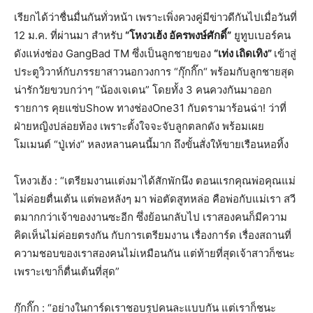
เรียกได้ว่าชื่นมื่นกันทั่วหน้า เพราะเพิ่งควงคู่มีข่าวดีกันไปเมื่อวันที่
12 ม.ค. ที่ผ่านมา สำหรับ
“โหงวเฮ้ง อัครพงษ์ศักดิ์”
ยูทูบเบอร์คน
ดังแห่งช่อง GangBad TM ซึ่งเป็นลูกชายของ
“เท่ง เถิดเทิง”
เข้าสู่
ประตูวิวาห์กับภรรยาสาวนอกวงการ “กุ๊กกิ๊ก“ พร้อมกับลูกชายสุด
น่ารักวัยขวบกว่าๆ “น้องเจเดน” โดยทั้ง 3 คนควงกันมาออก
รายการ คุยแซ่บShow ทางช่องOne31 กับดรามาร้อนฉ่า! ว่าที่
ฝ่ายหญิงปล่อยท้อง เพราะตั้งใจจะจับลูกตลกดัง พร้อมเผย
โมเมนต์ “ปู่เท่ง” หลงหลานคนนี้มาก ถึงขั้นสั่งให้ขายเรือนหอทิ้ง
โหงวเฮ้ง : “เตรียมงานแต่งมาได้สักพักนึง ตอนแรกคุณพ่อคุณแม่
ไม่ค่อยตื่นเต้น แต่พอหลังๆ มา พ่อตัดสูทหล่อ คือพ่อกับแม่เรา สวี
ตมากกว่าเจ้าของงานซะอีก ซึ่งย้อนกลับไป เราสองคนก็มีความ
คิดเห็นไม่ค่อยตรงกัน กับการเตรียมงาน เรื่องการ์ด เรื่องสถานที่
ความชอบของเราสองคนไม่เหมือนกัน แต่ท้ายที่สุดเจ้าสาวก็ชนะ
เพราะเขาก็ตื่นเต้นที่สุด”
กุ๊กกิ๊ก : “อย่างในการ์ดเราชอบรูปคนละแบบกัน แต่เราก็ชนะ