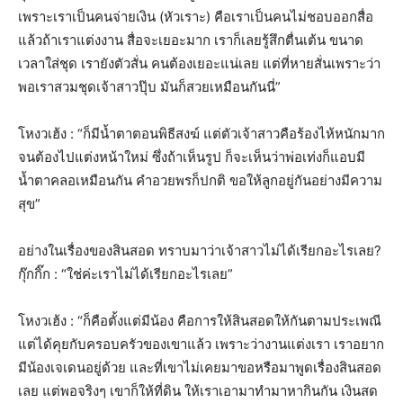
เพราะเราเป็นคนจ่ายเงิน (หัวเราะ) คือเราเป็นคนไม่ชอบออกสื่อ
แล้วถ้าเราแต่งงาน สื่อจะเยอะมาก เราก็เลยรู้สึกตื่นเต้น ขนาด
เวลาใส่ชุด เรายังตัวสั่น คนต้องเยอะแน่เลย แต่ที่หายสั่นเพราะว่า
พอเราสวมชุดเจ้าสาวปุ๊บ มันก็สวยเหมือนกันนี่”
โหงวเฮ้ง : “ก็มีน้ำตาตอนพิธีสงฆ์ แต่ตัวเจ้าสาวคือร้องไห้หนักมาก
จนต้องไปแต่งหน้าใหม่ ซึ่งถ้าเห็นรูป ก็จะเห็นว่าพ่อเท่งก็แอบมี
น้ำตาคลอเหมือนกัน คำอวยพรก็ปกติ ขอให้ลูกอยู่กันอย่างมีความ
สุข”
อย่างในเรื่องของสินสอด ทราบมาว่าเจ้าสาวไม่ได้เรียกอะไรเลย?
กุ๊กกิ๊ก : “ใช่ค่ะเราไม่ได้เรียกอะไรเลย”
โหงวเฮ้ง : “ก็คือตั้งแต่มีน้อง คือการให้สินสอดให้กันตามประเพณี
แต่ได้คุยกับครอบครัวของเขาแล้ว เพราะว่างานแต่งเรา เราอยาก
มีน้องเจเดนอยู่ด้วย และที่เขาไม่เคยมาขอหรือมาพูดเรื่องสินสอด
เลย แต่พอจริงๆ เขาก็ให้ที่ดิน ให้เราเอามาทำมาหากินกัน เงินสด