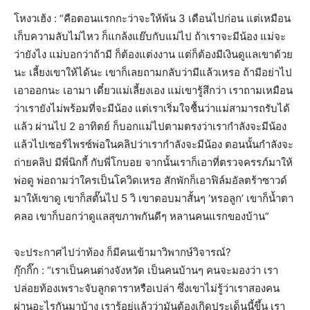
โหงวเฮ้ง : “คือตอนแรกกะว่าจะให้พ้น 3 เดือนไปก่อน แต่เหมือน
เก็บความลับไม่ไหว ก็แกล้งแย๊บกับแม่ไป ถ้าเราจะมีน้อง แม่จะ
ว่ายังไง แม่บอกว่าถ้ามี ก็ต้องแต่งงาน แต่ก็ต้องมีเงินดูแลเขาด้วย
นะ เลี้ยงเขาให้ได้นะ เขาก็เลยถามกลับว่ามีแล้วเหรอ ถ้ามีอย่าไป
เอาออกนะ เอามา เดี๋ยวแม่เลี้ยงเอง แม่เขารู้สึกว่า เราถามเหมือน
ว่าเรายังไม่พร้อมที่จะมีน้อง แต่เราเริ่มใจชื้นว่าแม่สามารถรับได้
แล้ว ผ่านไป 2 อาทิตย์ ก็บอกแม่ไปตามตรงว่าเรากำลังจะมีน้อง
แล้วไปเซอร์ไพรซ์พ่อในคลิปว่าเรากำลังจะมีน้อง ตอนนั้นกำลังจะ
ถ่ายคลิป มีพี่นิกกี้ กับพี่โกบอย จากนั้นเราก็เอาที่ตรวจครรภ์มาให้
พ่อดู พ่อถามว่าใครเป็นโควิดเหรอ สักพักก็เอาฟิล์มอัลตร้าซาวด์
มาให้เขาดู เขาก็สตั๊นไป 5 วิ เขาตอบมาสั้นๆ ‘หรอลูก’ เขาก็น้ำตา
คลอ เขาก็บอกว่าดูแลสุขภาพกันดีๆ หลานคนแรกของบ้าน”
จะประกาศไปว่าท้อง ก็มีคนเข้ามาวิพากษ์วิจารณ์?
กุ๊กกิ๊ก : “เราเป็นคนต่างจังหวัด เป็นคนบ้านๆ คนจะมองว่า เรา
ปล่อยท้องเพราะจับลูกดาราหรือเปล่า ซึ่งเขาไม่รู้ว่าเราสองคน
ผ่านอะไรกันมาบ้าง เรารู้อยู่แล้วว่ามันต้องเกิดประเด็นนี้ขึ้น เรา