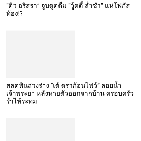
“ดิว อริสรา” จูบดูดดื่ม “วู้ดดี้ ล่ำซำ” แห่โฟกัส
ท้อง!?
สลดหินถ่วงร่าง “เต้ ดราก้อนไฟว์” ลอยน้ำ
เจ้าพระยา หลังหายตัวออกจากบ้าน ครอบครัว
ร่ำไห้ระทม