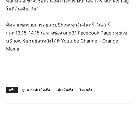
พ่อแม่ คือเขาจะซื้อที่ดินใหม่ ก็จะสร้างบ้านเขา สร้างบ้านเรา อยู่
ในที่ดินเดียวกัน”
ติดตามชมรายการคุยแซ่บShow ทุกวันจันทร์-วันศุกร์
เวลา13.15-14.15 น. ทางช่อง one31 Facebook Page : คุยแซ่
บShow รับชมย้อนหลังได้ที่ Youtube Channel : Orange
Mama
แท็ก
ลูกชาย เท่ง เถิดเทิง
เท่ง เถิดเทิง
โหวงเฮ้ง