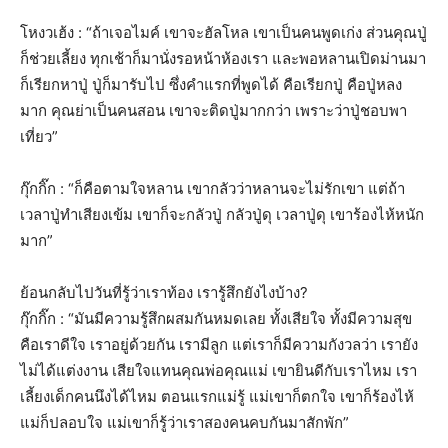
โหงวเฮ้ง : “ถ้าเจอไมค์ เขาจะฮัลโหล เขาเป็นคนพูดเก่ง ส่วนคุณปู่
ก็ช่วยเลี้ยง ทุกเช้าก็มานั่งรอหน้าห้องเรา และพอหลานเปิดม่านมา
ก็เรียกหาปู่ ปู่ก็มารับไป ซึ่งคำแรกที่พูดได้ คือเรียกปู่ คือปู่หลง
มาก คุณย่าเป็นคนสอน เขาจะติดปู่มากกว่า เพราะว่าปู่ชอบพา
เที่ยว”
กุ๊กกิ๊ก : “ก็คือตามใจหลาน เขากลัวว่าหลานจะไม่รักเขา แต่ถ้า
เวลาปู่ทำเสียงเข้ม เขาก็จะกลัวปู่ กลัวปู่ดุ เวลาปู่ดุ เขาร้องไห้หนัก
มาก”
ย้อนกลับไปวันที่รู้ว่าเราท้อง เรารู้สึกยังไงบ้าง?
กุ๊กกิ๊ก : “มันมีความรู้สึกผสมกันหมดเลย ทั้งเสียใจ ทั้งมีความสุข
คือเราดีใจ เราอยู่ด้วยกัน เรามีลูก แต่เราก็มีความกังวลว่า เรายัง
ไม่ได้แต่งงาน เสียใจแทนคุณพ่อคุณแม่ เขายินดีกับเราไหม เรา
เลี้ยงเด็กคนนึงได้ไหม ตอนแรกแม่รู้ แม่เขาก็ตกใจ เขาก็ร้องไห้
แม่ก็ปลอบใจ แม่เขาก็รู้ว่าเราสองคนคบกันมาสักพัก”