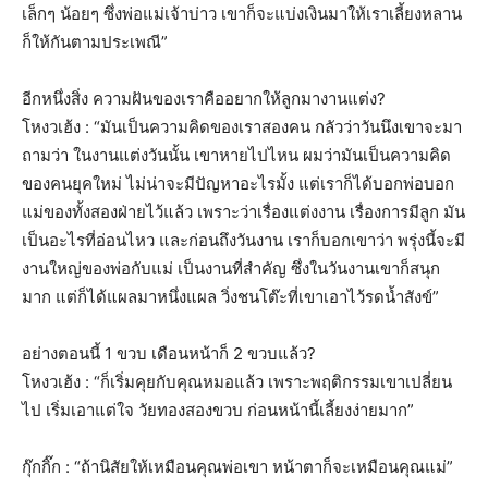
เล็กๆ น้อยๆ ซึ่งพ่อแม่เจ้าบ่าว เขาก็จะแบ่งเงินมาให้เราเลี้ยงหลาน
ก็ให้กันตามประเพณี”
อีกหนึ่งสิ่ง ความฝันของเราคืออยากให้ลูกมางานแต่ง?
โหงวเฮ้ง : “มันเป็นความคิดของเราสองคน กลัวว่าวันนึงเขาจะมา
ถามว่า ในงานแต่งวันนั้น เขาหายไปไหน ผมว่ามันเป็นความคิด
ของคนยุคใหม่ ไม่น่าจะมีปัญหาอะไรมั้ง แต่เราก็ได้บอกพ่อบอก
แม่ของทั้งสองฝ่ายไว้แล้ว เพราะว่าเรื่องแต่งงาน เรื่องการมีลูก มัน
เป็นอะไรที่อ่อนไหว และก่อนถึงวันงาน เราก็บอกเขาว่า พรุ่งนี้จะมี
งานใหญ่ของพ่อกับแม่ เป็นงานที่สำคัญ ซึ่งในวันงานเขาก็สนุก
มาก แต่ก็ได้แผลมาหนึ่งแผล วิ่งชนโต๊ะที่เขาเอาไว้รดน้ำสังข์”
อย่างตอนนี้ 1 ขวบ เดือนหน้าก็ 2 ขวบแล้ว?
โหงวเฮ้ง : “ก็เริ่มคุยกับคุณหมอแล้ว เพราะพฤติกรรมเขาเปลี่ยน
ไป เริ่มเอาแต่ใจ วัยทองสองขวบ ก่อนหน้านี้เลี้ยงง่ายมาก”
กุ๊กกิ๊ก : “ถ้านิสัยให้เหมือนคุณพ่อเขา หน้าตาก็จะเหมือนคุณแม่”