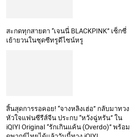
สะกดทุกสายตา “เจนนี่ BLACKPINK” เซ็กซี่
เย้ายวนในชุดซีทรูดีไซน์หรู
สิ้นสุดการรอคอย! “จางหลิงเฮ่อ” กลับมาทวง
หัวใจแฟนซีรีส์จีน ประกบ “หวังฉู่หรัน” ใน
iQIYI Original “รักเกินแค้น (Overdo)” พร้อม
ดูพากย์ไทยได้แล้ววันนี้ทาง iQIYI