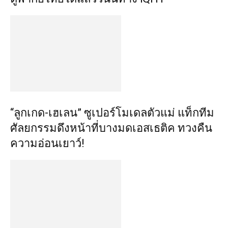
“ลูกเกด-เฮเลน” ซูเปอร์โมเดลตัวแม่ แท็กทีม
ศัลยกรรมดึงหน้า​ที่บางมดเอสเธติค​ ทวงคืน
ความอ่อนเยาว์!