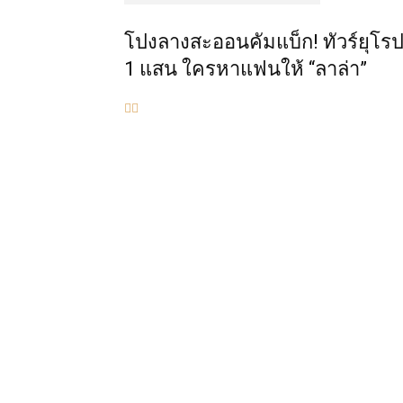
โปงลางสะออนคัมแบ็ก! ทัวร์ยุโรปว
1 แสน ใครหาแฟนให้ “ลาล่า”