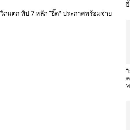
ย
ิกแตก ทิป 7 หลัก “อี๊ด” ประกาศพร้อมจ่าย
“
ค
พ