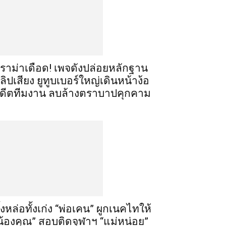
ราม่าเดือด! เพจดังปล่อยหลักฐาน
ลิปเสียง ยูทูบเบอร์ใหญ่เดินหน้าง้อ
ดีตทีมงาน ลบล้างตราบาปคุกคาม
ั้งหล่อทั้งเก่ง “พ่อเคน” ผูกเนคไทให้
น้องคุณ” สอบติดจุฬาฯ “แม่หน่อย”