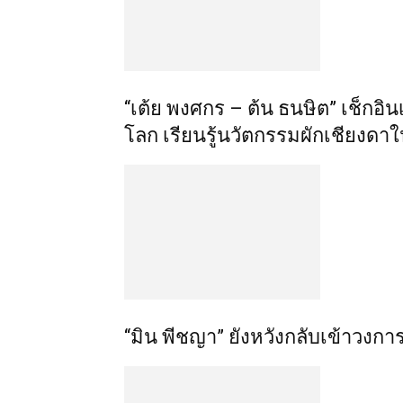
“เต้ย พงศกร – ต้น ธนษิต” เช็กอ
โลก เรียนรู้นวัตกรรมผักเชียงดา
“มิน พีชญา” ยังหวังกลับเข้าวงการ