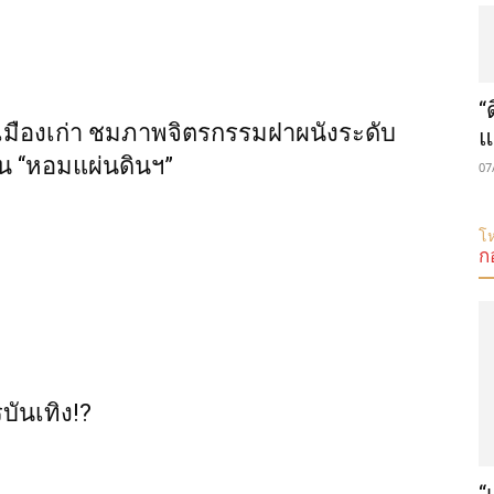
“
ินเมืองเก่า ชมภาพจิตรกรรมฝาผนังระดับ
แ
ใน “หอมแผ่นดินฯ”
07
โห
ก
บันเทิง!?