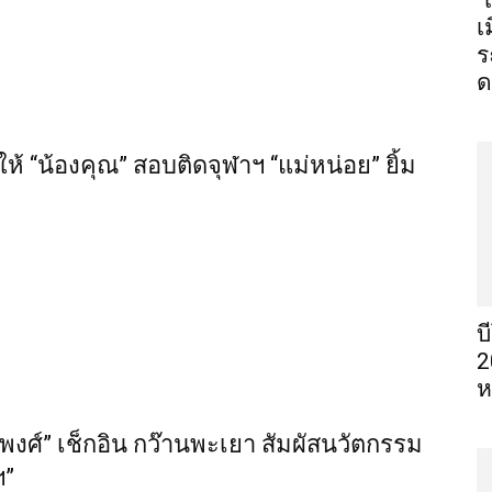
“
เ
ร
ด
ทให้ “น้องคุณ” สอบติดจุฬาฯ “แม่หน่อย” ยิ้ม
บ
2
ห
ฐพงศ์” เช็กอิน กว๊านพะเยา สัมผัสนวัตกรรม
ฯ”