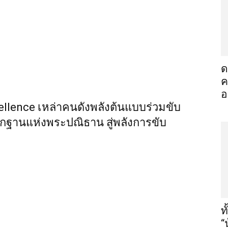
ด
ค
อ
llence เหล่าคนดังพลังต้นแบบร่วมขับ
กฐานแห่งพระปณิธาน สู่พลังการขับ
ท
“