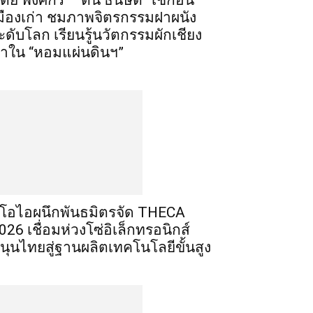
เต้ย พงศกร – ต้น ธนษิต” เช็กอิน
มืองเก่า ชมภาพจิตรกรรมฝาผนัง
ะดับโลก เรียนรู้นวัตกรรมผักเชียง
าใน “หอมแผ่นดินฯ”
ีโอไอผนึกพันธมิตรจัด THECA
026 เชื่อมห่วงโซ่อิเล็กทรอนิกส์
นุนไทยสู่ฐานผลิตเทคโนโลยีขั้นสูง