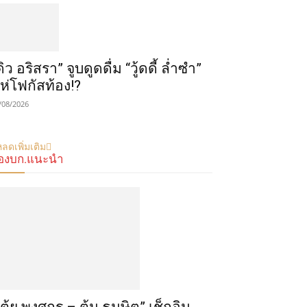
ดิว อริสรา” จูบดูดดื่ม “วู้ดดี้ ล่ำซำ”
ห่โฟกัสท้อง!?
/08/2026
ลดเพิ่มเติม
องบก.แนะนำ