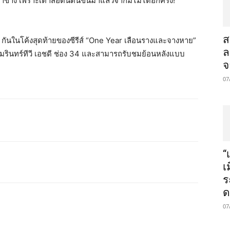
้าง เพราะเต้าส้อดันตื่นขึ้นมาแล้วจำกิ้มไม่ได้อีกครั้ง!
ส
 ๆ กันในโค้งสุดท้ายของซีรีส์ “One Year เลือนรางและจางหาย”
ล
างอมรินทร์ทีวี เอชดี ช่อง 34 และสามารถรับชมย้อนหลังแบบ
จ
07
“
เ
ร
ด
07