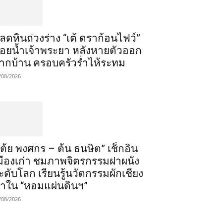
ลดหินถ่วงร่าง “เต้ ดราก้อนไฟว์”
อยน้ำเจ้าพระยา หลังหายตัวออก
ากบ้าน ครอบครัวร่ำไห้ระทม
/08/2026
เต้ย พงศกร – ต้น ธนษิต” เช็กอิน
มืองเก่า ชมภาพจิตรกรรมฝาผนัง
ะดับโลก เรียนรู้นวัตกรรมผักเชียง
าใน “หอมแผ่นดินฯ”
/08/2026