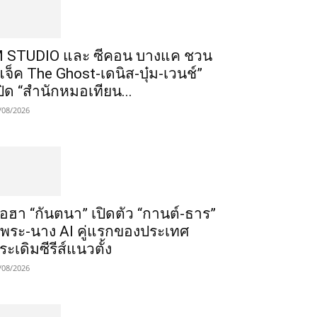
 STUDIO และ ซีคอน บางแค ชวน
แจ็ค The Ghost-เดนิส-บุ๋ม-เวนช์”
ปิด “สำนักหมอเทียน...
/08/2026
ือฮา “กันตนา” เปิดตัว “กานต์-ธาร”
ู่พระ-นาง AI คู่แรกของประเทศ
ระเดิมซีรีส์แนวตั้ง
/08/2026