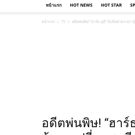
หน้าแรก
HOT NEWS
HOT STAR
S
หน้าแรก
TV
​อดีตพ่นพิษ! “ฮาร์ธ-ภูมิ” จับมือฝ่าดราม่
​อดีตพ่นพิษ! “ฮาร์