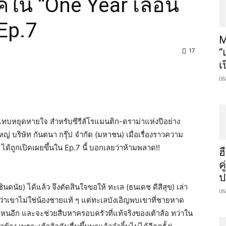
พีคใน “One Year เลือน
Ep.7
M
17
“
เ
08
แทบหยุดหายใจ สำหรับซีรีส์โรแมนติก-ดราม่าแห่งปีอย่าง
 บริษัท กันตนา กรุ๊ป จำกัด (มหาชน) เมื่อเรื่องราวความ
 ได้ถูกเปิดเผยขึ้นใน Ep.7 นี้ บอกเลยว่าห้ามพลาด!!
ฮ
ค
ป
ร์ธ-ชินดนัย) ได้แล้ว จึงตัดสินใจขอให้ ทะเล (ธนเดช ดีสีสุข) เล่า
08
ิงว่าเขาไม่ใช่น้องชายแท้ ๆ แต่ทะเลบังเอิญพบเขาที่ชายหาด
ปไหนอีก และจะช่วยสืบหาครอบครัวที่แท้จริงของเต้าส้อ ทว่าใน