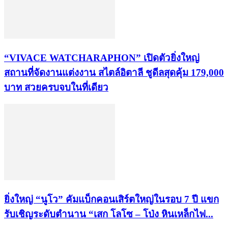
“VIVACE WATCHARAPHON” เปิดตัวยิ่งใหญ่
สถานที่จัดงานแต่งงาน สไตล์อิตาลี ชูดีลสุดคุ้ม 179,000
บาท สวยครบจบในที่เดียว
ยิ่งใหญ่ “นูโว” คัมแบ็กคอนเสิร์ตใหญ่ในรอบ 7 ปี แขก
รับเชิญระดับตำนาน “เสก โลโซ – โป่ง หินเหล็กไฟ...