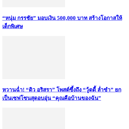
“หนุ่ม กรรชัย” มอบเงิน 500,000 บาท สร้างโอกาสให้
เด็กพิเศษ
หวานฉ่ำ! “ดิว อริสรา” โพสต์ซึ้งถึง “วู้ดดี้ ล่ำซำ” ยก
เป็นเซฟโซนสุดอบอุ่น “คุณคือบ้านของฉัน”