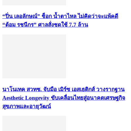
“ปิ่น เลอลักษณ์” ช็อก น้ำตาไหล ไม่คิดว่าจะแพ้คดี
“ต้อม รชนีกร” ศาลสั่งชดใช้ 7.7 ล้าน
นาโนเทค สวทช. จับมือ เมิร์ซ เอสเธติกส์ วางรากฐาน
Aesthetic Longevity ขับเคลื่อนไทยสู่อนาคตเศรษฐกิจ
สุขภาพและอายุวัฒน์