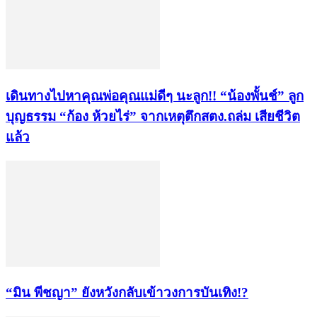
เดินทางไปหาคุณพ่อคุณแม่ดีๆ นะลูก!! “น้องพั้นช์” ลูก
บุญธรรม “ก้อง ห้วยไร่” จากเหตุตึกสตง.ถล่ม เสียชีวิต
แล้ว
“มิน พีชญา” ยังหวังกลับเข้าวงการบันเทิง!?