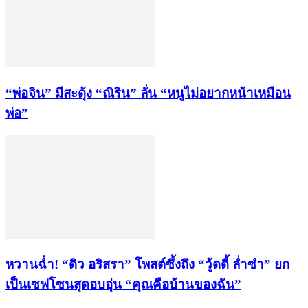
“พ่อจิน” มีสะดุ้ง “ณิริน” ลั่น “หนูไม่อยากหน้าเหมือน
พ่อ”
หวานฉ่ำ! “ดิว อริสรา” โพสต์ซึ้งถึง “วู้ดดี้ ล่ำซำ” ยก
เป็นเซฟโซนสุดอบอุ่น “คุณคือบ้านของฉัน”