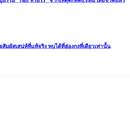
ญธรรม “ก้อง ห้วยไร่” จากเหตุตึกสตง.ถล่ม เสียชีวิตแล้ว
เสน่ห์ที่แท้จริง พบได้ที่ฮ่องกงที่เดียวเท่านั้น