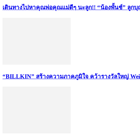
เดินทางไปหาคุณพ่อคุณแม่ดีๆ นะลูก!! “น้องพั้นช์” ลูกบุ
“BILLKIN” สร้างความภาคภูมิใจ คว้ารางวัลใหญ่ Weib