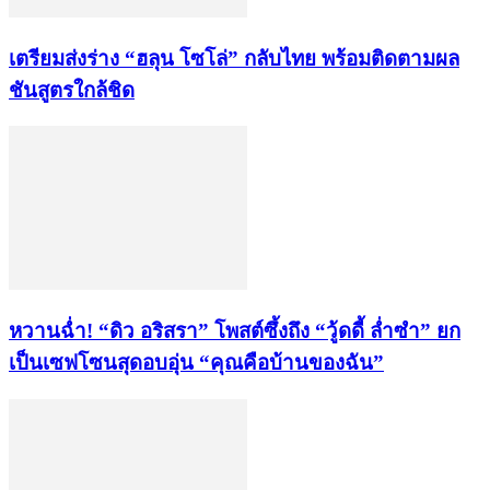
เตรียมส่งร่าง “ฮลุน โซโล่” กลับไทย พร้อมติดตามผล
ชันสูตรใกล้ชิด
หวานฉ่ำ! “ดิว อริสรา” โพสต์ซึ้งถึง “วู้ดดี้ ล่ำซำ” ยก
เป็นเซฟโซนสุดอบอุ่น “คุณคือบ้านของฉัน”