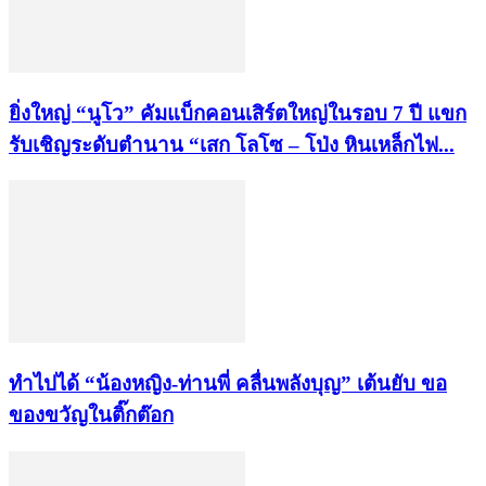
ยิ่งใหญ่ “นูโว” คัมแบ็กคอนเสิร์ตใหญ่ในรอบ 7 ปี แขก
รับเชิญระดับตำนาน “เสก โลโซ – โป่ง หินเหล็กไฟ...
ทำไปได้ “น้องหญิง-ท่านพี่ คลื่นพลังบุญ” เต้นยับ ขอ
ของขวัญในติ๊กต๊อก