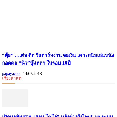
“ตุ้ย” ….ต่อ ติด รีสตาร์ทงาน จอเงิน เคาะสนิมเล่นหนัง
กอดคอ “นิว”บู๊แหลก ในรอบ 10ปี
papayaceo
-
14/07/2018
เรื่องล่าสุด
เปิดผลชันสูตร “ฮลุน โซโล่” หลังร่างถึงไทย!! พบระบบ