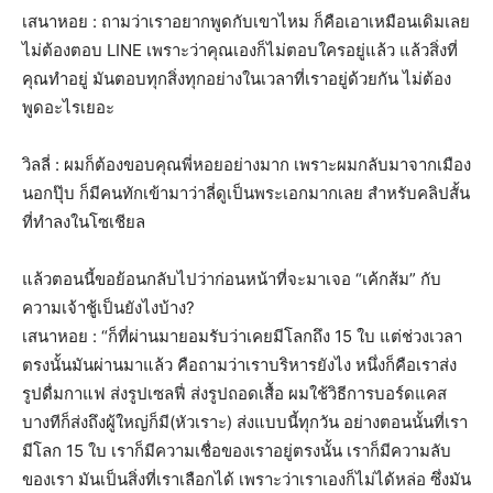
เสนาหอย : ถามว่าเราอยากพูดกับเขาไหม ก็คือเอาเหมือนเดิมเลย
ไม่ต้องตอบ LINE เพราะว่าคุณเองก็ไม่ตอบใครอยู่แล้ว แล้วสิ่งที่
คุณทำอยู่ มันตอบทุกสิ่งทุกอย่างในเวลาที่เราอยู่ด้วยกัน ไม่ต้อง
พูดอะไรเยอะ
วิลลี่ : ผมก็ต้องขอบคุณพี่หอยอย่างมาก เพราะผมกลับมาจากเมือง
นอกปุ๊บ ก็มีคนทักเข้ามาว่าลี่ดูเป็นพระเอกมากเลย สำหรับคลิปสั้น
ที่ทำลงในโซเชียล
แล้วตอนนี้ขอย้อนกลับไปว่าก่อนหน้าที่จะมาเจอ “เค้กส้ม” กับ
ความเจ้าชู้เป็นยังไงบ้าง?
เสนาหอย : “ก็ที่ผ่านมายอมรับว่าเคยมีโลกถึง 15 ใบ แต่ช่วงเวลา
ตรงนั้นมันผ่านมาแล้ว คือถามว่าเราบริหารยังไง หนึ่งก็คือเราส่ง
รูปดื่มกาแฟ ส่งรูปเซลฟี่ ส่งรูปถอดเสื้อ ผมใช้วิธีการบอร์ดแคส
บางทีก็ส่งถึงผู้ใหญ่ก็มี(หัวเราะ) ส่งแบบนี้ทุกวัน อย่างตอนนั้นที่เรา
มีโลก 15 ใบ เราก็มีความเชื่อของเราอยู่ตรงนั้น เราก็มีความลับ
ของเรา มันเป็นสิ่งที่เราเลือกได้ เพราะว่าเราเองก็ไม่ได้หล่อ ซึ่งมัน