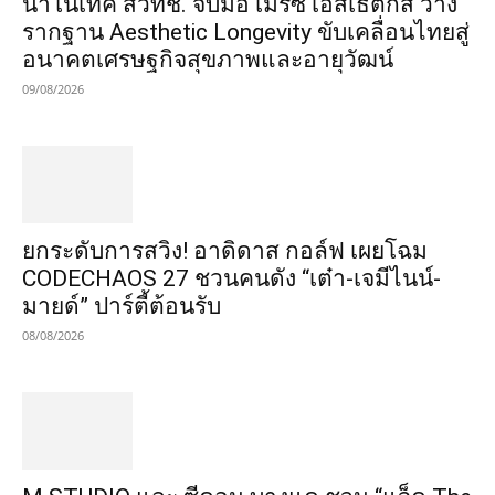
นาโนเทค สวทช. จับมือ เมิร์ซ เอสเธติกส์ วาง
รากฐาน Aesthetic Longevity ขับเคลื่อนไทยสู่
อนาคตเศรษฐกิจสุขภาพและอายุวัฒน์
09/08/2026
​ยกระดับการสวิง! อาดิดาส กอล์ฟ เผยโฉม
CODECHAOS 27 ชวนคนดัง “เต๋า-เจมีไนน์-
มายด์” ปาร์ตี้ต้อนรับ
08/08/2026