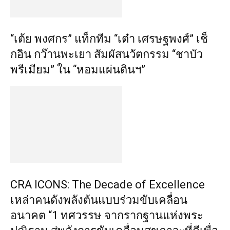
“เต้ย พงศกร” แท็กทีม “เต๋า เศรษฐพงศ์” เช็
กอิน กว๊านพะเยา สัมผัสนวัตกรรม “ชาบัว
พรีเมียม” ใน “หอมแผ่นดินฯ”
CRA ICONS: The Decade of Excellence
เหล่าคนดังพลังต้นแบบร่วมขับเคลื่อน
อนาคต “1 ทศวรรษ จากรากฐานแห่งพระ