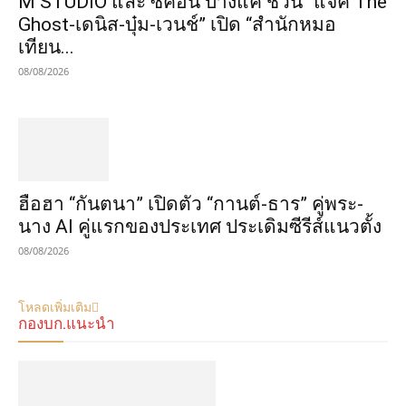
M STUDIO และ ซีคอน บางแค ชวน “แจ็ค The
Ghost-เดนิส-บุ๋ม-เวนช์” เปิด “สำนักหมอ
เทียน...
08/08/2026
ฮือฮา “กันตนา” เปิดตัว “กานต์-ธาร” คู่พระ-
นาง AI คู่แรกของประเทศ ประเดิมซีรีส์แนวตั้ง
08/08/2026
โหลดเพิ่มเติม
กองบก.แนะนำ