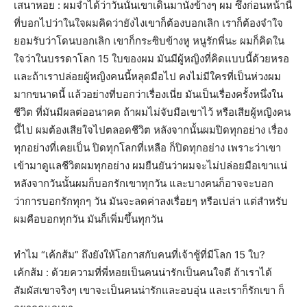
เสนาหอย : ผมจำได้ว่าวันนั้นเขาเดินมานั่งข้างๆ ผม ซึ่งก่อนหน้านี้
ที่บอกไปว่าในใจผมคิดว่ายังไงเขาก็ต้องบอกเลิก เราก็ต้องจำใจ
ยอมรับว่าโดนบอกเลิก เขาก็กระซิบข้างหู หนูรักพี่นะ ผมก็คิดใน
ใจว่าในบรรดาโลก 15 ใบของผม มันมีผู้หญิงที่คิดแบบนี้ด้วยหรอ
และถ้าเราปล่อยผู้หญิงคนนี้หลุดมือไป คงไม่มีใครที่เป็นห่วงผม
มากขนาดนี้ แล้วอย่างที่บอกว่าเรื่องเนี่ย มันเป็นเรื่องครั้งหนึ่งใน
ชีวิต ที่มันมีผลต่ออนาคต ถ้าผมไม่จับมือเขาไว้ หรือเสียผู้หญิงคน
นี้ไป ผมต้องเสียใจไปตลอดชีวิต หลังจากนั้นผมปิดทุกอย่าง เรื่อง
ทุกอย่างที่เคยเป็น ปิดทุกโลกที่เหลือ ก็ปิดทุกอย่าง เพราะว่าเขา
เข้ามาดูแลชีวิตผมทุกอย่าง ผมยืนยันว่าผมจะไม่ปล่อยมือเขาแน่
หลังจากวันนั้นผมก็บอกรักเขาทุกวัน และบางคนก็อาจจะบอก
ว่าการบอกรักทุกๆ วัน มันจะลดค่าลงเรื่อยๆ หรือเปล่า แต่สำหรับ
ผมคือบอกทุกวัน มันก็เพิ่มขึ้นทุกวัน
ทำไม “เค้กส้ม” ถึงยังให้โอกาสกับคนที่เจ้าชู้ที่มีโลก 15 ใบ?
เค้กส้ม : ด้วยความที่พี่หอยเป็นคนน่ารักเป็นคนใจดี ถ้าเราได้
สัมผัสเขาจริงๆ เขาจะเป็นคนน่ารักและอบอุ่น และเราก็รักเขา ก็