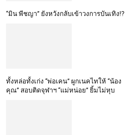
“มิน พีชญา” ยังหวังกลับเข้าวงการบันเทิง!?
ทั้งหล่อทั้งเก่ง “พ่อเคน” ผูกเนคไทให้ “น้อง
คุณ” สอบติดจุฬาฯ “แม่หน่อย” ยิ้มไม่หุบ