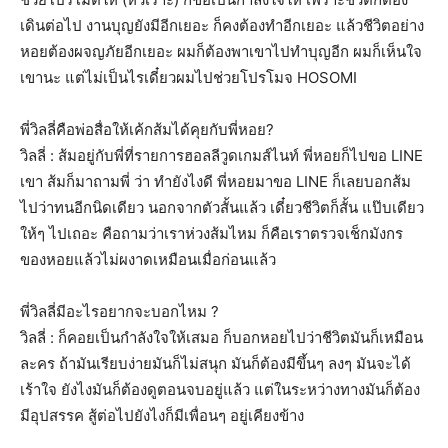
เดินต่อไป งานบุญยังมีอีกเยอะ ก็คงต้องทำอีกเยอะ แล้วชีวิตอย่าง
หอยต้องผจญภัยอีกเยอะ ผมก็ต้องพาเขาไปทำบุญอีก ผมก็เห็นใจ
เขานะ แต่ไม่เป็นไรเดี๋ยวผมไปช่วยโปรโมจ HOSOMI
พี่วิลลี่คือพ่อสื่อให้เค้กส้มได้คุยกับพี่หอย?
วิลลี่ : ส้มอยู่กับพี่ที่รายการฮอลลีวูดเกมส์ไนท์ พี่หอยก็ไปขอ LINE
เขา ส้มก็มาถามพี่ ว่า ทำยังไงดี พี่หอยมาขอ LINE ก็เลยบอกส้ม
ไปว่าทนอีกนิดเดียว นอกจากตัวสั้นแล้ว เดี๋ยวชีวิตก็สั้น แป๊บเดียว
ให้ๆ ไปเถอะ คือถามว่าเราห่วงส้มไหม ก็คือเราตรวจเช็กมังกร
ของหอยแล้วไม่ผงาดเหมือนเมื่อก่อนแล้ว
พี่วิลลี่มีอะไรอยากจะบอกไหม ?
วิลลี่ : ก็คอยเป็นกำลังใจให้เสมอ ก็บอกหอยไปว่าชีวิตมันก็เหมือน
ละคร ถ้ามันเรียบง่ายมันก็ไม่สนุก มันก็ต้องมีขึ้นๆ ลงๆ มันจะได้
เร้าใจ ยังไงมันก็ต้องดูตอนจบอยู่แล้ว แต่ในระหว่างทางมันก็ต้อง
มีอุปสรรค สู้ต่อไปยังไงก็มีเพื่อนๆ อยู่เคียงข้าง