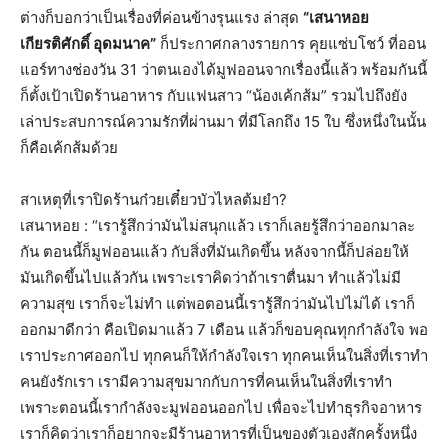
ต่างก็บอกว่าเป็นเรื่องที่ค่อนข้างรุนแรง ล่าสุด
“เสนาหอย
เกียรติศักดิ์ อุดมนาค”
ก็ประกาศกลางรายการ คุยแซ่บโชว์ ที่ออน
แอร์ทางช่องวัน 31 ว่าตนเองได้มูฟออนจากเรื่องนี้แล้ว พร้อมกันนี้
ก็ตั้งเป้าเปิดร้านอาหาร กับแฟนสาว “น้องเค้กส้ม” รวมไปถึงยัง
เล่าประสบการณ์ความรักที่ผ่านมา ที่มีโลกถึง 15 ใบ ซึ่งหนึ่งในนั้น
ก็คือเค้กส้มด้วย
สาเหตุที่เราปิดร้านก๋วยเตี๋ยวบัวไหลต้มยำ?
เสนาหอย : “เรารู้สึกว่ามันไม่สนุกแล้ว เราก็เลยรู้สึกว่าออกมาละ
กัน ตอนนี้ก็มูฟออนแล้ว กับสิ่งที่มันเกิดขึ้น หลังจากนี้ก็ปล่อยให้
มันเกิดขึ้นไปแล้วกัน เพราะเราคิดว่าถ้าเราตื่นมา ทำแล้วไม่มี
ความสุข เราก็จะไม่ทำ แต่พอตอนนี้เรารู้สึกว่ามันไปไม่ได้ เราก็
ออกมาดีกว่า คือเปิดมาแล้ว 7 เดือน แล้วก็ขอบคุณทุกกำลังใจ พอ
เราประกาศออกไป ทุกคนก็ให้กำลังใจเรา ทุกคนเห็นในสิ่งที่เราทำ
คนยังรักเรา เรามีความสุขมากกับการที่คนเห็นในสิ่งที่เราทำ
เพราะตอนนี้เรากำลังจะมูฟออนออกไป เพื่อจะไปทำธุรกิจอาหาร
เราก็คิดว่าเราก็อยากจะมีร้านอาหารที่เป็นของตัวเองสักครั้งหนึ่ง