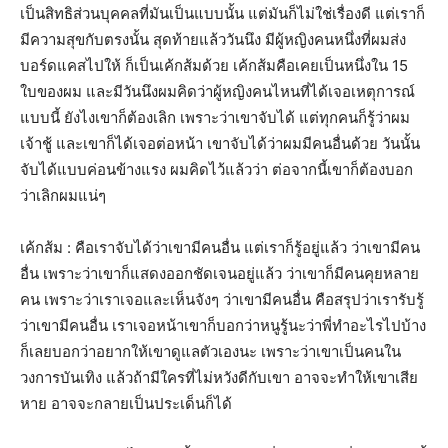
เป็นสิทธิส่วนบุคคลที่มันเป็นแบบนั้น แต่มันก็ไม่ใช่เรื่องดี แต่เราก็
มีความสุขกับตรงนั้น สุดท้ายแล้ววันนึง มีผู้หญิงคนหนึ่งที่ผมส่ง
บอร์ดแคสไปให้ ก็เป็นเค้กส้มด้วย เค้กส้มคือเคยเป็นหนึ่งใน 15
ใบของผม และมีวันนึงผมคิดว่าผู้หญิงคนไหนที่ได้เจอเหตุการณ์
แบบนี้ ยังไงเขาก็ต้องเลิก เพราะว่าเขาจับได้ แต่ทุกคนก็รู้ว่าผม
เจ้าชู้ และเขาก็ได้เจอต่อหน้า เขาจับได้ว่าผมมีคนอื่นด้วย วันนั้น
จับได้แบบค่อนข้างแรง ผมคิดไว้แล้วว่า ต่อจากนี้เขาก็ต้องบอก
ว่าเลิกผมแน่ๆ
เค้กส้ม : คือเราจับได้ว่าเขามีคนอื่น แต่เราก็รู้อยู่แล้ว ว่าเขามีคน
อื่น เพราะว่าเขาก็แสดงออกชัดเจนอยู่แล้ว ว่าเขาก็มีคนคุยหลาย
คน เพราะว่าเราเจอและเห็นจังๆ ว่าเขามีคนอื่น คือสรุปว่าเรารับรู้
ว่าเขามีคนอื่น เราเจอหน้าเขาก็บอกว่าหนูรู้นะว่าพี่ทำอะไรไปบ้าง
ก็เลยบอกว่าอยากให้เขาดูแลตัวเองนะ เพราะว่าเขาเป็นคนใน
วงการบันเทิง แล้วถ้ามีใครที่ไม่หวังดีกับเขา อาจจะทำให้เขาเสีย
หาย อาจจะกลายเป็นประเด็นก็ได้