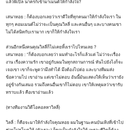
แล้วพี่เปิ้ล นาครก็เข้ามาเมนต์ให้กำลังใจ?
เสนาหอย : ก็ต้องบอกเลยว่าเราดีใจที่ทุกคนมาให้กำลังใจเรา ใน
ทุกๆ คอมเมนต์ไม่ว่าจะเป็นคุณวิลลี่ และคนอื่นๆ และบางคนเขา
ไม่ได้สนิทกับเรามาก เขาก็ให้กำลังใจเรา
ส่วนอีกหนึ่งคนคุณวิลลี่ก็ไม่เคยทิ้งเราไปไหนเลย ?
เสนาหอย : “ก็ต้องบอกเลยว่า ผมทำอะไรก็แล้วแต่ ไม่ว่าจะเรื่อง
งาน เรื่องความรัก เขาอยู่กับผมในทุกสถานการณ์ หันไปยังไงก็จะ
เจอเขา เขาก็จะพูดว่ามึงทำได้ มึงต้องไปต่อ และบางทีผมส่ง
ข้อความไป เขาอ่าน แต่เขาไม่ตอบ อันนี้มันแสดงให้เห็นว่าเรายัง
อยู่ข้างกันเสมอ รวมถึงคนอื่นเขาก็ไม่ตอบ เขาให้เหตุผลว่าเขารับ
ทราบแล้ว คือเขาอ่านแล้ว
(ทางทีมงานวิดีโอคอลหาวิลลี่)
วิลลี่ : ก็คือจะมาให้กำลังใจคุณหอย ผมในฐานะคนบันเทิงที่เข้าไป
ช่วยโปรโมตให้ (หัวเราะ) ก็ขอเป็นกำลังใจให้ เพราะชีวิตก็ต้อง