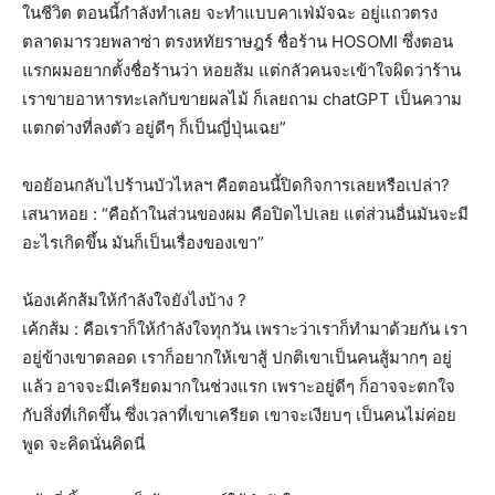
ในชีวิต ตอนนี้กำลังทำเลย จะทำแบบคาเฟ่มัจฉะ อยู่แถวตรง
ตลาดมารวยพลาซ่า ตรงหทัยราษฎร์ ชื่อร้าน HOSOMI ซึ่งตอน
แรกผมอยากตั้งชื่อร้านว่า หอยส้ม แต่กลัวคนจะเข้าใจผิดว่าร้าน
เราขายอาหารทะเลกับขายผลไม้ ก็เลยถาม chatGPT เป็นความ
แตกต่างที่ลงตัว อยู่ดีๆ ก็เป็นญี่ปุ่นเฉย”
ขอย้อนกลับไปร้านบัวไหลฯ คือตอนนี้ปิดกิจการเลยหรือเปล่า?
เสนาหอย : “คือถ้าในส่วนของผม คือปิดไปเลย แต่ส่วนอื่นมันจะมี
อะไรเกิดขึ้น มันก็เป็นเรื่องของเขา”
น้องเค้กส้มให้กำลังใจยังไงบ้าง ?
เค้กส้ม : คือเราก็ให้กำลังใจทุกวัน เพราะว่าเราก็ทำมาด้วยกัน เรา
อยู่ข้างเขาตลอด เราก็อยากให้เขาสู้ ปกติเขาเป็นคนสู้มากๆ อยู่
แล้ว อาจจะมีเครียดมากในช่วงแรก เพราะอยู่ดีๆ ก็อาจจะตกใจ
กับสิ่งที่เกิดขึ้น ซึ่งเวลาที่เขาเครียด เขาจะเงียบๆ เป็นคนไม่ค่อย
พูด จะคิดนั่นคิดนี่