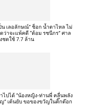
ปิ่น เลอลักษณ์” ช็อก น้ำตาไหล ไม่
ิดว่าจะแพ้คดี “ต้อม รชนีกร” ศาล
ั่งชดใช้ 7.7 ล้าน
ำไปได้ “น้องหญิง-ท่านพี่ คลื่นพลัง
ุญ” เต้นยับ ขอของขวัญในติ๊กต๊อก