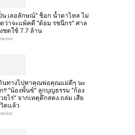
ปิ่น เลอลักษณ์” ช็อก น้ำตาไหล ไม่
ิดว่าจะแพ้คดี “ต้อม รชนีกร” ศาล
ั่งชดใช้ 7.7 ล้าน
/08/2026
ดินทางไปหาคุณพ่อคุณแม่ดีๆ นะ
ูก!! “น้องพั้นช์” ลูกบุญธรรม “ก้อง
้วยไร่” จากเหตุตึกสตง.ถล่ม เสีย
ีวิตแล้ว
/08/2026