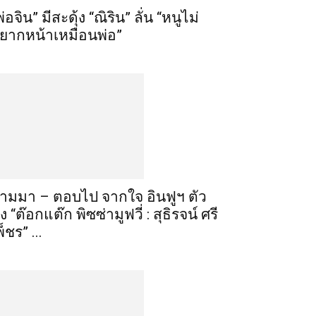
พ่อจิน” มีสะดุ้ง “ณิริน” ลั่น “หนูไม่
ยากหน้าเหมือนพ่อ”
ามมา – ตอบไป จากใจ อินฟูฯ ตัว
ึง “ต๊อกแต๊ก พิซซ่ามูฟวี่ : สุธิรจน์ ศรี
พ็ชร” ...