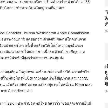
บริโภค จนสามารถขยายเครือข่ายร้านค้าส่งจำหน่ายได้กว่า 88
เติบโตอย่างก้าวกระโดดในฤดูกาลที่ผ่านมา
“
ค
ส
06
hael Schadler ประธาน Washington Apple Commission
มมอบรางวัลแก่ 10 สุดยอดร้านค้าส่งที่มีผลงานโดดเด่นจาก
นประเทศไทยครั้งนี้ สะท้อนให้เห็นถึงความมุ่งมั่นของ
ละพัฒนาตลาดไทยอย่างต่อเนื่อง แม้จะต้องเผชิญความ
ละภาษีนำเข้าที่สูงกว่าหลายประเทศคู่แข่ง
เ
ล
าพสูงที่สุด ในภูมิภาคเอเชียตะวันออกเฉียงใต้ ความสำเร็จ
ห
สร้างพันธมิตรที่แข็งแกร่งตลอดห่วงโซ่อุปทาน สามารถขับ
ช
ามุ่งมั่นที่จะผลักดันประเทศไทยสู่การเป็นหนึ่งใน 10 ตลาดส่ง
 นาย Schadler กล่าว
06
e Commission ประจำประเทศไทย กล่าวว่า “ขอแสดงความยินดี