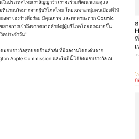
นผู้แทนในประเทศไทยเราสัญญาว่า เราจะร่วมพัฒนาและดูแล
มที่น่าสนใจมากจากผู้บริโภคไทย โดยเฉพาะกลุ่มคนเมืองที่ให้
องหาของว่างที่อร่อย มีคุณภาพ และพกพาสะดวก Cosmic
ฮ
รขยายการเข้าถึงจากตลาดค้าส่งสู่ผู้บริโภคโดยตรงมากขึ้น
H
ชีวิตประจำวัน”
ท
เ
ี่ จัดมอบรางวัลสุดยอดร้านค้าส่ง ที่มีผลงานโดดเด่นจาก
05
ton Apple Commission และในปีนี้ ได้จัดมอบรางวัล ณ
โห
ก