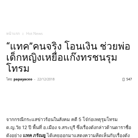
หน้าแรก
Hot News
“แทค”คนจริง โอนเงิน ช่วยพ่อ
เด็กหญิงเหยื่อแก๊งทรชนรุม
โทรม
โดย
papayaceo
-
22/12/2018
547
จากกรณีกระแส
ข่าว
ร้อนในสังคม คดี
5
โจ๋ก่อเหตุรุมโทรม
ด
.
ญ
.
วัย
12
ปี พื้นที่ อ
.
เมือง จ
.
สระบุรี ซึ่งเรื่องดังกล่าวด้านดาราชื่อ
ดังอย่าง
แทค
ภรัณยู
ได้เคยออกมาแสดงความคิดเห็นกับเรื่องดัง