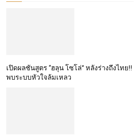
เปิดผลชันสูตร “ฮลุน โซโล่” หลังร่างถึงไทย!!
พบระบบหัวใจล้มเหลว