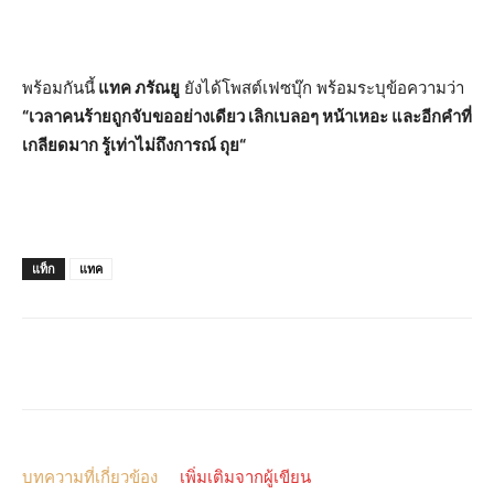
พร้อมกันนี้
แทค
ภรัณยู
ยังได้โพสต์เฟซบุ๊ก พร้อมระบุข้อความว่า
“
เวลาคนร้ายถูกจับขออย่างเดียว
เลิกเบลอๆ
หน้าเหอะ
และอีกคำที่
เกลียดมาก
รู้เท่าไม่ถึงการณ์
ถุย
“
แท็ก
แทค
บทความที่เกี่ยวข้อง
เพิ่มเติมจากผู้เขียน