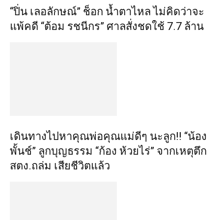
“ปิ่น เลอลักษณ์” ช็อก น้ำตาไหล ไม่คิดว่าจะ
แพ้คดี “ต้อม รชนีกร” ศาลสั่งชดใช้ 7.7 ล้าน
เดินทางไปหาคุณพ่อคุณแม่ดีๆ นะลูก!! “น้อง
พั้นช์” ลูกบุญธรรม “ก้อง ห้วยไร่” จากเหตุตึก
สตง.ถล่ม เสียชีวิตแล้ว