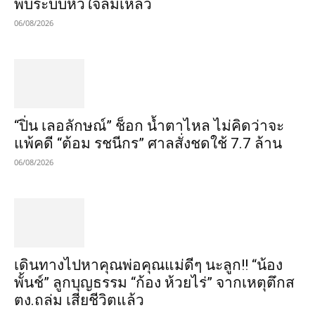
พบระบบหัวใจล้มเหลว
06/08/2026
“ปิ่น เลอลักษณ์” ช็อก น้ำตาไหล ไม่คิดว่าจะ
แพ้คดี “ต้อม รชนีกร” ศาลสั่งชดใช้ 7.7 ล้าน
06/08/2026
เดินทางไปหาคุณพ่อคุณแม่ดีๆ นะลูก!! “น้อง
พั้นช์” ลูกบุญธรรม “ก้อง ห้วยไร่” จากเหตุตึกส
ตง.ถล่ม เสียชีวิตแล้ว