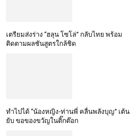
เตรียมส่งร่าง “ฮลุน โซโล่” กลับไทย พร้อม
ติดตามผลชันสูตรใกล้ชิด
ทำไปได้ “น้องหญิง-ท่านพี่ คลื่นพลังบุญ” เต้น
ยับ ขอของขวัญในติ๊กต๊อก