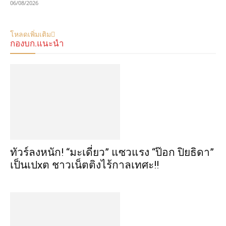
06/08/2026
โหลดเพิ่มเติม
กองบก.แนะนำ
ทัวร์ลงหนัก! “มะเดี่ยว” แซวแรง “ป๊อก ปิยธิดา”
เป็นเปxต ชาวเน็ตติงไร้กาลเทศะ!!