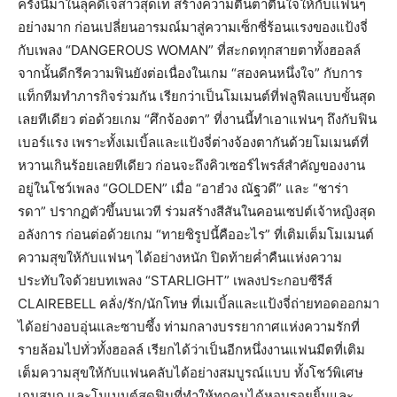
ครั้งนี้มาในลุคดีเจสาวสุดเท่ สร้างความตื่นตาตื่นใจให้กับแฟนๆ
อย่างมาก ก่อนเปลี่ยนอารมณ์มาสู่ความเซ็กซี่ร้อนแรงของแป้งจี่
กับเพลง “DANGEROUS WOMAN” ที่สะกดทุกสายตาทั้งฮอลล์
จากนั้นดีกรีความฟินยังต่อเนื่องในเกม “สองคนหนึ่งใจ” กับการ
แท็กทีมทำภารกิจร่วมกัน เรียกว่าเป็นโมเมนต์ที่ฟลูฟีลแบบขั้นสุด
เลยทีเดียว ต่อด้วยเกม “ศึกจ้องตา” ที่งานนี้ทำเอาแฟนๆ ถึงกับฟิน
เบอร์แรง เพราะทั้งเมเบิ้ลและแป้งจี่ต่างจ้องตากันด้วยโมเมนต์ที่
หวานเกินร้อยเลยทีเดียว ก่อนจะถึงคิวเซอร์ไพรส์สำคัญของงาน
อยู่ในโชว์เพลง “GOLDEN” เมื่อ “อาฮ๋วง ณัฐวดี” และ “ชาร่า
รดา” ปรากฏตัวขึ้นบนเวที ร่วมสร้างสีสันในคอนเซปต์เจ้าหญิงสุด
อลังการ ก่อนต่อด้วยเกม “ทายซิรูปนี้คืออะไร” ที่เติมเต็มโมเมนต์
ความสุขให้กับแฟนๆ ได้อย่างหนัก ปิดท้ายค่ำคืนแห่งความ
ประทับใจด้วยบทเพลง “STARLIGHT” เพลงประกอบซีรีส์
CLAIREBELL คลั่ง/รัก/นักโทษ ที่เมเบิ้ลและแป้งจี่ถ่ายทอดออกมา
ได้อย่างอบอุ่นและซาบซึ้ง ท่ามกลางบรรยากาศแห่งความรักที่
รายล้อมไปทั่วทั้งฮอลล์ เรียกได้ว่าเป็นอีกหนึ่งงานแฟนมีตที่เติม
เต็มความสุขให้กับแฟนคลับได้อย่างสมบูรณ์แบบ ทั้งโชว์พิเศษ
เกมสนุก และโมเมนต์สุดฟินที่ทำให้ทุกคนได้หอบรอยยิ้มและ