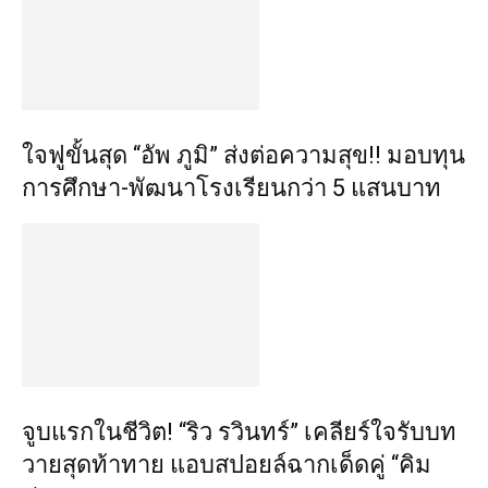
ใจฟูขั้นสุด “อัพ ภูมิ” ส่งต่อความสุข!! มอบทุน
การศึกษา-พัฒนาโรงเรียนกว่า 5 แสนบาท
จูบแรกในชีวิต! “ริว รวินทร์” เคลียร์ใจรับบท
วายสุดท้าทาย แอบสปอยล์ฉากเด็ดคู่ “คิม