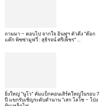
ถามมา – ตอบไป จากใจ อินฟูฯ ตัวตึง “ต๊อก
แต๊ก พิซซ่ามูฟวี่ : สุธิรจน์ ศรีเพ็ชร” ...
ยิ่งใหญ่ “นูโว” คัมแบ็กคอนเสิร์ตใหญ่ในรอบ 7
ปี แขกรับเชิญระดับตำนาน “เสก โลโซ – โป่ง
หินเหล็กไฟ...