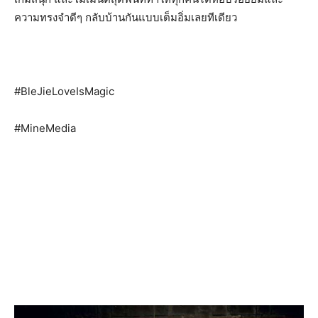
ความทรงจำดีๆ กลับบ้านกันแบบเต็มอิ่มเลยทีเดียว
#BleJieLoveIsMagic
#MineMedia