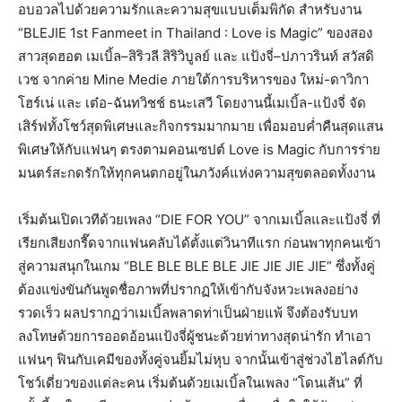
อบอวลไปด้วยความรักและความสุขแบบเต็มพิกัด สำหรับงาน
“BLEJIE 1st Fanmeet in Thailand : Love is Magic” ของสอง
สาวสุดฮอต เมเบิ้ล–สิริวลี สิริวิบูลย์ และ แป้งจี่–ปภาวรินท์ สวัสดิ
เวช จากค่าย Mine Medie ภายใต้การบริหารของ ใหม่-ดาวิกา
โฮร์เน่ และ เต๋อ-ฉันทวิชช์ ธนะเสวี โดยงานนี้เมเบิ้ล-แป้งจี่ จัด
เสิร์ฟทั้งโชว์สุดพิเศษและกิจกรรมมากมาย เพื่อมอบค่ำคืนสุดแสน
พิเศษให้กับแฟนๆ ตรงตามคอนเซปต์ Love is Magic กับการร่าย
มนตร์สะกดรักให้ทุกคนตกอยู่ในภวังค์แห่งความสุขตลอดทั้งงาน
เริ่มต้นเปิดเวทีด้วยเพลง “DIE FOR YOU” จากเมเบิ้ลและแป้งจี่ ที่
เรียกเสียงกรี๊ดจากแฟนคลับได้ตั้งแต่วินาทีแรก ก่อนพาทุกคนเข้า
สู่ความสนุกในเกม “BLE BLE BLE BLE JIE JIE JIE JIE” ซึ่งทั้งคู่
ต้องแข่งขันกันพูดชื่อภาพที่ปรากฏให้เข้ากับจังหวะเพลงอย่าง
รวดเร็ว ผลปรากฏว่าเมเบิ้ลพลาดท่าเป็นฝ่ายแพ้ จึงต้องรับบท
ลงโทษด้วยการออดอ้อนแป้งจี่ผู้ชนะด้วยท่าทางสุดน่ารัก ทำเอา
แฟนๆ ฟินกับเคมีของทั้งคู่จนยิ้มไม่หุบ จากนั้นเข้าสู่ช่วงไฮไลต์กับ
โชว์เดี่ยวของแต่ละคน เริ่มต้นด้วยเมเบิ้ลในเพลง “โดนเส้น” ที่