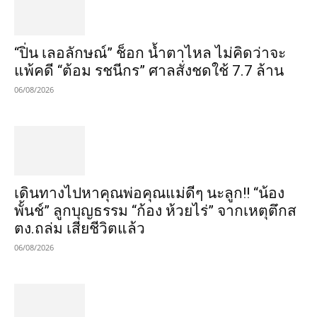
“ปิ่น เลอลักษณ์” ช็อก น้ำตาไหล ไม่คิดว่าจะ
แพ้คดี “ต้อม รชนีกร” ศาลสั่งชดใช้ 7.7 ล้าน
06/08/2026
เดินทางไปหาคุณพ่อคุณแม่ดีๆ นะลูก!! “น้อง
พั้นช์” ลูกบุญธรรม “ก้อง ห้วยไร่” จากเหตุตึกส
ตง.ถล่ม เสียชีวิตแล้ว
06/08/2026