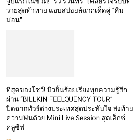
จูบแรกในชีวิต! “ริว รวินทร์” เคลียร์ใจรับบท
วายสุดท้าทาย แอบสปอยล์ฉากเด็ดคู่ “คิม
ม่อน”
ที่สุดของโชว์! บิวกิ้นร้อยเรียงทุกความรู้สึก
ผ่าน “BILLKIN FEELQUENCY TOUR”
ปิดฉากทัวร์ต่างประเทศสุดประทับใจ ส่งท้าย
ความฟินด้วย Mini Live Session สุดเอ็กซ์
คลูซีฟ