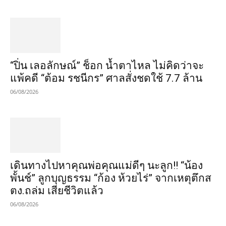
“ปิ่น เลอลักษณ์” ช็อก น้ำตาไหล ไม่คิดว่าจะ
แพ้คดี “ต้อม รชนีกร” ศาลสั่งชดใช้ 7.7 ล้าน
06/08/2026
เดินทางไปหาคุณพ่อคุณแม่ดีๆ นะลูก!! “น้อง
พั้นช์” ลูกบุญธรรม “ก้อง ห้วยไร่” จากเหตุตึกส
ตง.ถล่ม เสียชีวิตแล้ว
06/08/2026