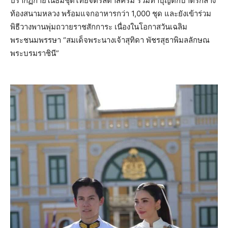
ปรากฏกายในธีมชุดไทยจิตรลดาสีครีม ร่วมทำบุญตักบาตรกลาง
ท้องสนามหลวง พร้อมแจกอาหารกว่า 1,000 ชุด และยังเข้าร่วม
พิธีวางพานพุ่มถวายราชสักการะ เนื่องในโอกาสวันเฉลิม
พระชนมพรรษา “สมเด็จพระนางเจ้าสุทิดา พัชรสุธาพิมลลักษณ
พระบรมราชินี”