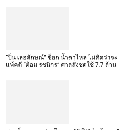
“ปิ่น เลอลักษณ์” ช็อก น้ำตาไหล ไม่คิดว่าจะ
แพ้คดี “ต้อม รชนีกร” ศาลสั่งชดใช้ 7.7 ล้าน