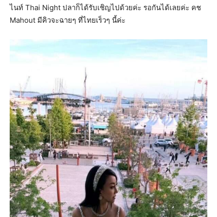
ไนท์ Thai Night ปลาก็ได้รับเชิญไปด้วยค่ะ รอกันได้เลยค่ะ คช
Mahout มีคิวจะฉายๆ ที่ไทยเร็วๆ นี้ค่ะ