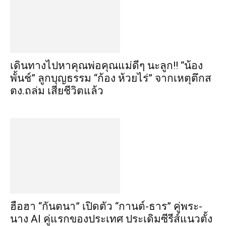
เดินทางไปหาคุณพ่อคุณแม่ดีๆ นะลูก!! “น้อง
พั้นช์” ลูกบุญธรรม “ก้อง ห้วยไร่” จากเหตุตึกส
ตง.ถล่ม เสียชีวิตแล้ว
ฮือฮา “กันตนา” เปิดตัว “กานต์-ธาร” คู่พระ-
นาง AI คู่แรกของประเทศ ประเดิมซีรีส์แนวตั้ง