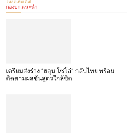
โหลดเพิ่มเติม
กองบก.แนะนำ
เตรียมส่งร่าง “ฮลุน โซโล่” กลับไทย พร้อม
ติดตามผลชันสูตรใกล้ชิด