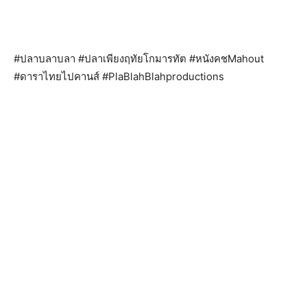
#ปลาบลาบลา #ปลาเพียงฤทัยโกมารทัต #หนังคชMahout
#ดาราไทยไปคานส์ #PlaBlahBlahproductions