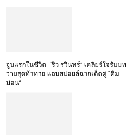
จูบแรกในชีวิต! “ริว รวินทร์” เคลียร์ใจรับบท
วายสุดท้าทาย แอบสปอยล์ฉากเด็ดคู่ “คิม
ม่อน”