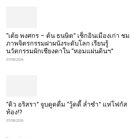
“เต้ย พงศกร – ต้น ธนษิต” เช็กอินเมืองเก่า ชม
ภาพจิตรกรรมฝาผนังระดับโลก เรียนรู้
นวัตกรรมผักเชียงดาใน “หอมแผ่นดินฯ”
07/08/2026
“ดิว อริสรา” จูบดูดดื่ม “วู้ดดี้ ล่ำซำ” แห่โฟกัส
ท้อง!?
07/08/2026