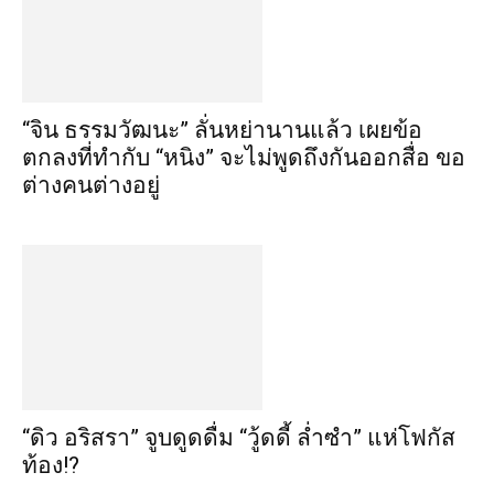
“จิน ธรรมวัฒนะ” ลั่นหย่านานแล้ว เผยข้อ
ตกลงที่ทำกับ “หนิง” จะไม่พูดถึงกันออกสื่อ ขอ
ต่างคนต่างอยู่
“ดิว อริสรา” จูบดูดดื่ม “วู้ดดี้ ล่ำซำ” แห่โฟกัส
ท้อง!?