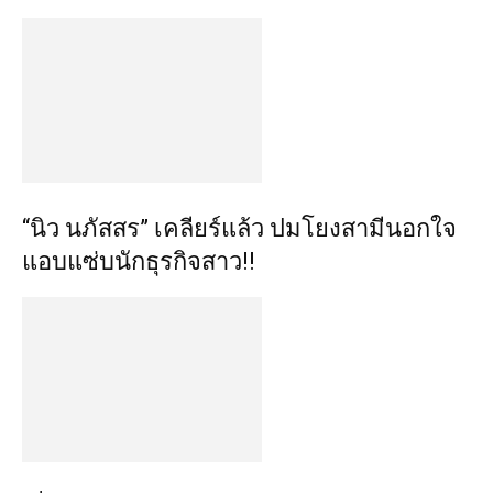
“นิว นภัสสร” เคลียร์แล้ว ปมโยงสามีนอกใจ
แอบแซ่บนักธุรกิจสาว!!