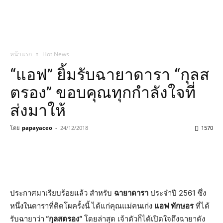
หน้าแรก
Hot News
“แอฟ” ยิ้มรับฉายาดารา “กุลส
ตรอง” ขอบคุณทุกกำลังใจที่
ส่งมาให้
โดย
papayaceo
-
24/12/2018
1570
ประกาศมาเรียบร้อยแล้ว สำหรับ
ฉายาดารา
ประจำปี
2561
ซึ่ง
หนึ่งในดาราที่ติดโผครั้งนี้ ได้แก่คุณแม่คนเก่ง
แอฟ ทักษอร
ที่ได้
รับฉายาว่า
“
กุลสตรอง
“
โดยล่าสุด เจ้าตัวก็ได้เปิดใจถึงฉายาดัง