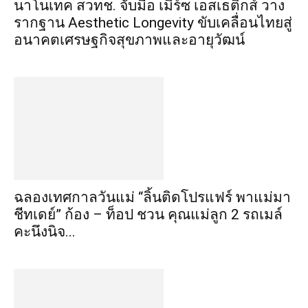
นาโนเทค สวทช. จับมือ เมิร์ซ เอสเธติกส์ วาง
รากฐาน Aesthetic Longevity ขับเคลื่อนไทยสู่
อนาคตเศรษฐกิจสุขภาพและอายุวัฒน์
ฉลองเทศกาลวันแม่ “ลิ้นติดโปรแฟร์ พาแม่มา
ชีทเดย์” ก้อง – ท็อป ชวน คุณแม่ลูก 2 รถเมล์
คะนึงนิจ...