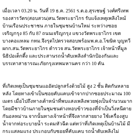
เมื่อเวลา
03.20
น
.
วันที่
19
ธ
.
ค
. 2561
ร
.
ต
.
อ
.
สุรเชษฐ์ วงศ์ศรีเทพ
รองสารวัตร
(
สอบสวน
)
สน
.
วัดพระยาไกร รับแจ้งเหตุเพลิงไหม้
บ้านเรือนประชาชน ภายในชุมชนบ้านใหม่ ระหว่างซอย
เจริญกรุง
85
กับ
87
ถนนเจริญกรุง แขวงวัดพระยาไกร เขต
บางคอแหลม กทม
.
จึงรุดไปตรวจสอบพร้อมพ
.
ต
.
อ
.
โฆษิต บุญทวี
ผกก
.
สน
.
วัดพระยาไกร ตำรวจ สน
.
วัดพระยาไกร เจ้าหน้าที่มูล
นิธิป่อเต็กตึ้ง และประสานรถน้ำดับเพลิงสำนักป้องกันและ
บรรเทาสาธารณะภัยกรุงเทพมหานคร กว่า
10
คัน
ที่เกิดเหตุเป็นชุมชนแออัดปลูกสร้งด้วยไม้ สูง
2
ชั้น ติดกันหลาย
หลัง โดยทางเข้าเป็นซอยคับแคบเข้าจากปากซอยประมาณ
100
เมตร เมื่อไปถึงทางเต้าหน้าที่พบแสงเพลิงพวยพุ่งเป็นจำนวนมาก
โดยมีชาวบ้านภายในชุมชนต่างหอบข้าวของที่จำเป็นวิ่งหนีตาย
กันอลหม่าน จากนั้นทางเจ้าหน้าที่จึงลากสายยาง ใช้เครื่องสูบ
น้ำจากท่อระบายน้ำ ระดมหัวฉีด แต่ทว่าที่เกิดเหตุเป็นบ้านไม้ มี
กระแสลมแรง ประกอบกับซอยที่คับแคบ รถน้ำดับเพลิงไม่