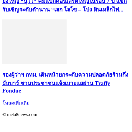
ยิ่งใหญ่ “นูโว” คัมแบ็กคอนเสิร์ตใหญ่ในรอบ 7 ปี แขก
รับเชิญระดับตำนาน “เสก โลโซ – โป่ง หินเหล็กไฟ...
รองผู้ว่าฯ กทม. เดินหน้ายกระดับความปลอดภัยร้านกึ่ง
ผับบาร์ ชวนประชาชนแจ้งเบาะแสผ่าน Traffy
Fondue
โหลดเพิ่มเติม
© meta8news.com