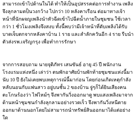
สามารถเข้าไปด้านในได้ ทำให้เป็นอุปสรรคต่อการทำงาน เพลิง
จึงลุกลามดป็นวงกว้าง ไปกว่า
10
หลังคาเรือน ต่อมาทางเจ้า
หน้าที่นักผจญเพลิงนำหัวฉีดเข้าไปฉีดน้ำภายในชุมชน ใช้เวลา
กว่า
1
ชั่วโมงเพลิงจึงสงบ ทั้งนี้พบว่ามีเจ้าหน้าที่ดับเพลิงได้รับ
บาดเจ็บตกจากหลังคาบ้าน
1
ราย และสำลักควันอีก
4
ราย รีบนำ
ตัวส่งรพ
.
เจริญกรุง เพื่อทำการรักษา
จากการสอบถาม นายจุติภัทร เสนขันธ์ อายุ
45
ปี พนักงาน
โรงแรมแห่งหนึ่ง เล่าว่า ตนพักอาศัยบ้านพักท้ายชุมชนแห่งนี้มา
นับ
10
ปี ยังไม่เคยพบเหตุการณ์นี้มาก่อน โดยก่อนเกิดเหตุกำลัง
หลับนอนกับแฟนสาว อยู่บนชั้น
2
ของบ้าน จู่ๆก็ได้ยินเสียงคน
ตะโกนร้องว่า ไฟไหม้ๆ จึงพากันวิ่งออกมาดู พบแสงเพลิงมาจาก
ด้านหน้าชุมชนกำลังลุกลามอย่างรวดเร็ว จึงพากันวิ่งหนีตาย
ออกมาด้านนอกโดยไม่สามารถนำทรัพย์สินออกมาได้แต่อย่าง
ใด