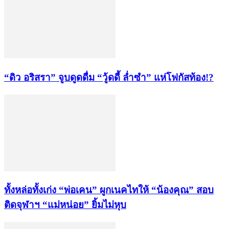
“ดิว อริสรา” จูบดูดดื่ม “วู้ดดี้ ล่ำซำ” แห่โฟกัสท้อง!?
ทั้งหล่อทั้งเก่ง “พ่อเคน” ผูกเนคไทให้ “น้องคุณ” สอบ
ติดจุฬาฯ “แม่หน่อย” ยิ้มไม่หุบ