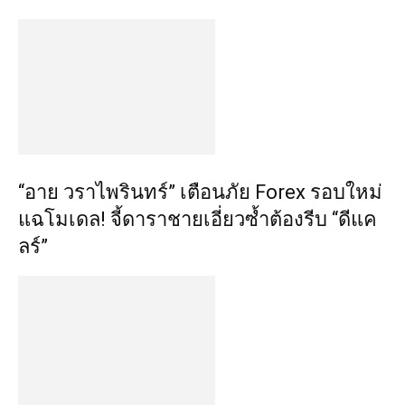
​“อาย วราไพรินทร์” เตือนภัย Forex รอบใหม่
แฉโมเดล! จี้ดาราชายเอี่ยวซ้ำต้องรีบ “ดีแค
ลร์”