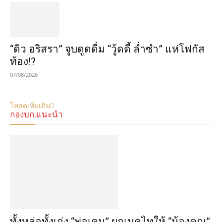
“ดิว อริสรา” จูบดูดดื่ม “วู้ดดี้ ล่ำซำ” แห่โฟกัส
ท้อง!?
07/08/2026
โหลดเพิ่มเติม
กองบก.แนะนำ
ทั้งหล่อทั้งเก่ง “พ่อเคน” ผูกเนคไทให้ “น้องคุณ”