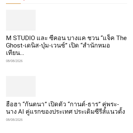
M STUDIO และ ซีคอน บางแค ชวน “แจ็ค The
Ghost-เดนิส-บุ๋ม-เวนช์” เปิด “สำนักหมอ
เทียน...
08/08/2026
ฮือฮา “กันตนา” เปิดตัว “กานต์-ธาร” คู่พระ-
นาง AI คู่แรกของประเทศ ประเดิมซีรีส์แนวตั้ง
08/08/2026