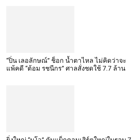
“ปิ่น เลอลักษณ์” ช็อก น้ำตาไหล ไม่คิดว่าจะ
แพ้คดี “ต้อม รชนีกร” ศาลสั่งชดใช้ 7.7 ล้าน