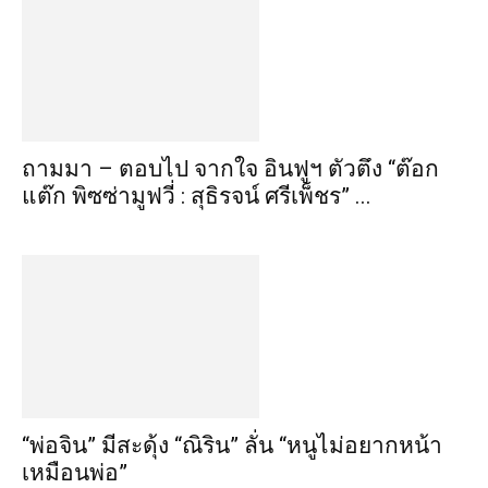
ถามมา – ตอบไป จากใจ อินฟูฯ ตัวตึง “ต๊อก
แต๊ก พิซซ่ามูฟวี่ : สุธิรจน์ ศรีเพ็ชร” ...
“พ่อจิน” มีสะดุ้ง “ณิริน” ลั่น “หนูไม่อยากหน้า
เหมือนพ่อ”