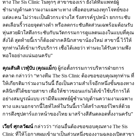
ทาง The Sis Clinic ในทุกๆ สาขาของเรา ยังได้ทีมแพทย์ผู้
ชำนาญด้านความงามเฉพาะทาง เพื่อตอบสนองทุกโจทย์ของ
แต่ละคน ไม่ว่าจะเป็นผิวกระจ่างใส รังสรรค์รูปหน้า ยกกระชับ
ลดเลือนริ้วรอยจุดด่างดำ หรือลดกระชับสัดส่วนเฉพร้อมต้อนรับ
หุ่นสวยผิวใสตึงกระชับกับนวัตกรรมการดูแลตนเองในแบบที่คุณ
สั่งได้ สุดท้ายนี้เราก็ต้องฝากคลินิกสาขาน้องใหม่ สาขานี้ ไว้ให้
ทุกท่านได้เข้ามารับบริการ เชื่อได้เลยว่า ท่านจะได้รับความพึง
พอใจอย่างแน่นอนครับ”
คุณสันติ เวฬุบับ (คุณแม็ก)
ผู้ก่อตั้งกรรมการบริหารฝ่ายการ
ตลาด กล่าวว่า “ทางทีม The Sis Clinic ต้องขอขอบคุณทุกท่าน ที่
ให้เกียรติมาร่วมงานวันนี้ ถือเป็นความสำเร็จอีกหนึ่งขั้นของทาง
คลินิกที่ได้ขยายสาขา เพื่อให้ชาวขอนแก่นได้เข้าใช้บริการได้
อย่างสมบูรณ์แบบ เรามีทีมแพทย์ผู้ชำนาญด้านความงามเฉพาะ
ทาง และนอกจากนี้ไฮท์ไลท์ในวันนี้เราได้สร้างเซอร์ไพรส์ด้วย
การดึงซุปตาร์แถวหน้าของไทย มาสร้างสีสันตลอดทั้งงานครับ”
เวียร์ ศุกลวัฒน์
กล่าวว่า “ก่อนอื่นต้องขอขอบคุณทาง The Sis
Clinic ที่ให้โอกาสผมเข้ามาเป็นส่วนหนึ่งของงานฉลองเปิดสาขา