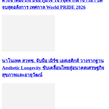
ต่างชาติอึ้ง เก่ง ธชย ภูมิใจ โชว์ชุดจากผ้าขาวม้า ปิด
จบสุดอลังการ เทศกาล World PRIDE 2026
นาโนเทค สวทช. จับมือ เมิร์ซ เอสเธติกส์ วางรากฐาน
Aesthetic Longevity ขับเคลื่อนไทยสู่อนาคตเศรษฐกิจ
สุขภาพและอายุวัฒน์