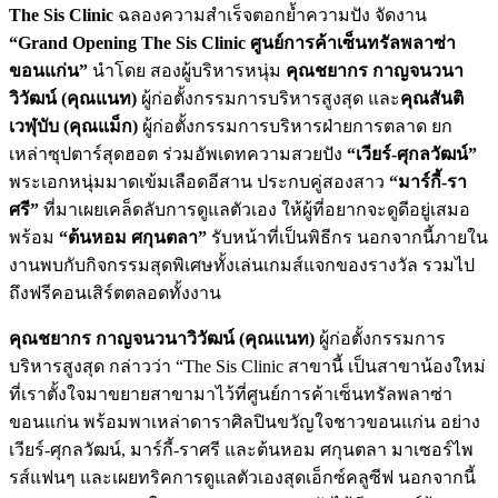
The Sis Clinic
ฉลองความสำเร็จตอกย้ำความปัง จัดงาน
“Grand Opening The Sis Clinic ศูนย์การค้าเซ็นทรัลพลาซ่า
ขอนแก่น”
นำโดย สองผู้บริหารหนุ่ม
คุณชยากร กาญจนวนา
วิวัฒน์ (คุณแนท)
ผู้ก่อตั้งกรรมการบริหารสูงสุด และ
คุณสันติ
เวฬุบับ (คุณแม็ก)
ผู้ก่อตั้งกรรมการบริหารฝ่ายการตลาด ยก
เหล่าซุปตาร์สุดฮอต ร่วมอัพเดทความสวยปัง
“เวียร์
-ศุกลวัฒน์”
พระเอกหนุ่มมาดเข้มเลือดอีสาน ประกบคู่สองสาว
“มาร์กี้-รา
ศรี”
ที่มาเผยเคล็ดลับการดูแลตัวเอง ให้ผู้ที่อยากจะดูดีอยู่เสมอ
พร้อม
“ต้นหอม ศกุนตลา”
รับหน้าที่เป็นพิธีกร นอกจากนี้ภายใน
งานพบกับกิจกรรมสุดพิเศษทั้งเล่นเกมส์แจกของรางวัล รวมไป
ถึงฟรีคอนเสิร์ตตลอดทั้งงาน
คุณชยากร กาญจนวนาวิวัฒน์ (คุณแนท)
ผู้ก่อตั้งกรรมการ
บริหารสูงสุด กล่าวว่า “The Sis Clinic สาขานี้ เป็นสาขาน้องใหม่
ที่เราตั้งใจมาขยายสาขามาไว้ที่ศูนย์การค้าเซ็นทรัลพลาซ่า
ขอนแก่น พร้อมพาเหล่าดาราศิลปินขวัญใจชาวขอนแก่น อย่าง
เวียร์-ศุกลวัฒน์, มาร์กี้-ราศรี และต้นหอม ศกุนตลา มาเซอร์ไพ
รส์แฟนๆ และเผยทริคการดูแลตัวเองสุดเอ็กซ์คลูซีฟ นอกจากนี้