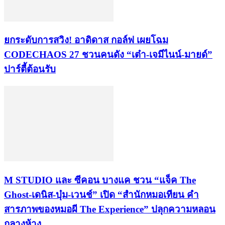
​ยกระดับการสวิง! อาดิดาส กอล์ฟ เผยโฉม
CODECHAOS 27 ชวนคนดัง “เต๋า-เจมีไนน์-มายด์”
ปาร์ตี้ต้อนรับ
M STUDIO และ ซีคอน บางแค ชวน “แจ็ค The
Ghost-เดนิส-บุ๋ม-เวนช์” เปิด “สำนักหมอเทียน คำ
สารภาพของหมอผี The Experience” ปลุกความหลอน
กลางห้าง