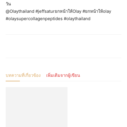
วัน
@Olaythailand #jeffsaturยกหน้าให้Olay #ยกหน้าให้olay
#olaysupercollagenpeptides #olaythailand
บทความที่เกี่ยวข้อง
เพิ่มเติมจากผู้เขียน