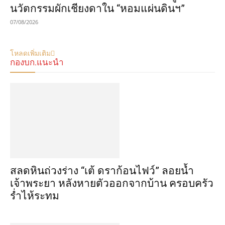
นวัตกรรมผักเชียงดาใน “หอมแผ่นดินฯ”
07/08/2026
โหลดเพิ่มเติม
กองบก.แนะนำ
สลดหินถ่วงร่าง “เต้ ดราก้อนไฟว์” ลอยน้ำ
เจ้าพระยา หลังหายตัวออกจากบ้าน ครอบครัว
ร่ำไห้ระทม