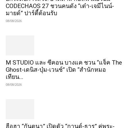
CODECHAOS 27 ชวนคนดัง “เต๋า-เจมีไนน์-
มายด์” ปาร์ตี้ต้อนรับ
08/08/2026
M STUDIO และ ซีคอน บางแค ชวน “แจ็ค The
Ghost-เดนิส-บุ๋ม-เวนช์” เปิด “สำนักหมอ
เทียน...
08/08/2026
ฮือฮา “กันตนา” เปิดตัว “กานต์-ธาร” คู่พระ-