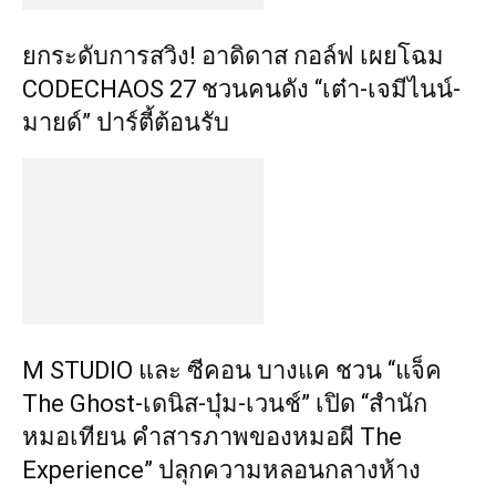
​ยกระดับการสวิง! อาดิดาส กอล์ฟ เผยโฉม
CODECHAOS 27 ชวนคนดัง “เต๋า-เจมีไนน์-
มายด์” ปาร์ตี้ต้อนรับ
M STUDIO และ ซีคอน บางแค ชวน “แจ็ค
The Ghost-เดนิส-บุ๋ม-เวนช์” เปิด “สำนัก
หมอเทียน คำสารภาพของหมอผี The
Experience” ปลุกความหลอนกลางห้าง