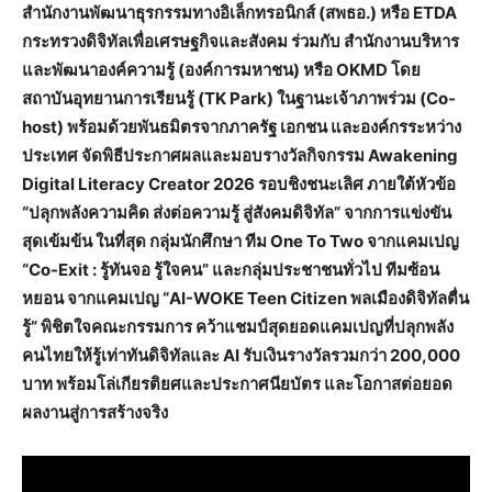
สำนักงานพัฒนาธุรกรรมทางอิเล็กทรอนิกส์ (สพธอ.) หรือ ETDA
กระทรวงดิจิทัลเพื่อเศรษฐกิจและสังคม ร่วมกับ สำนักงานบริหาร
และพัฒนาองค์ความรู้ (องค์การมหาชน) หรือ OKMD โดย
สถาบันอุทยานการเรียนรู้ (TK Park) ในฐานะเจ้าภาพร่วม (Co-
host) พร้อมด้วยพันธมิตรจากภาครัฐ เอกชน และองค์กรระหว่าง
ประเทศ จัดพิธีประกาศผลและมอบรางวัลกิจกรรม Awakening
Digital Literacy Creator 2026 รอบชิงชนะเลิศ ภายใต้หัวข้อ
“ปลุกพลังความคิด ส่งต่อความรู้ สู่สังคมดิจิทัล” จากการแข่งขัน
สุดเข้มข้น ในที่สุด กลุ่มนักศึกษา ทีม One To Two จากแคมเปญ
“Co-Exit : รู้ทันจอ รู้ใจคน” และกลุ่มประชาชนทั่วไป ทีมซ้อน
หยอน จากแคมเปญ “AI-WOKE Teen Citizen พลเมืองดิจิทัลตื่น
รู้” พิชิตใจคณะกรรมการ คว้าแชมป์สุดยอดแคมเปญที่ปลุกพลัง
คนไทยให้รู้เท่าทันดิจิทัลและ AI รับเงินรางวัลรวมกว่า 200,000
บาท พร้อมโล่เกียรติยศและประกาศนียบัตร และโอกาสต่อยอด
ผลงานสู่การสร้างจริง