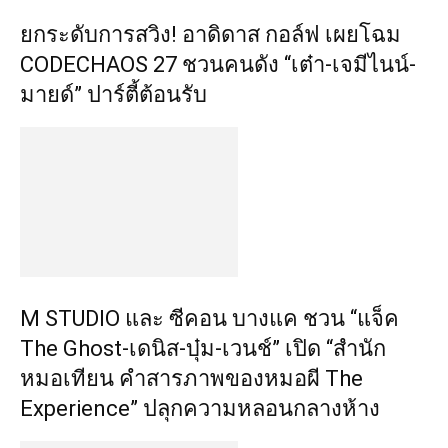
​ยกระดับการสวิง! อาดิดาส กอล์ฟ เผยโฉม
CODECHAOS 27 ชวนคนดัง “เต๋า-เจมีไนน์-
มายด์” ปาร์ตี้ต้อนรับ
M STUDIO และ ซีคอน บางแค ชวน “แจ็ค
The Ghost-เดนิส-บุ๋ม-เวนช์” เปิด “สำนัก
หมอเทียน คำสารภาพของหมอผี The
Experience” ปลุกความหลอนกลางห้าง