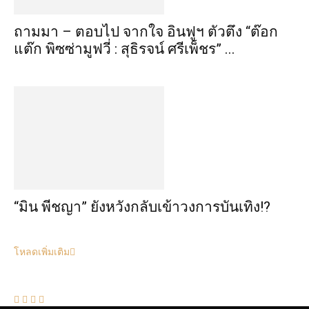
ถามมา – ตอบไป จากใจ อินฟูฯ ตัวตึง “ต๊อก
แต๊ก พิซซ่ามูฟวี่ : สุธิรจน์ ศรีเพ็ชร” ...
“มิน พีชญา” ยังหวังกลับเข้าวงการบันเทิง!?
โหลดเพิ่มเติม