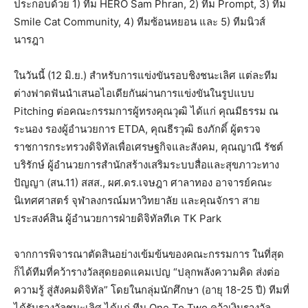
ประกอบด้วย 1) ทีม HERO Sam Phran, 2) ทีม Prompt, 3) ทีม
Smile Cat Community, 4) ทีมซ้อนหยอน และ 5) ทีมนิวส์
นารฎา
ในวันนี้ (12 มิ.ย.) สำหรับการแข่งขันรอบชิงชนะเลิศ แต่ละทีม
ต่างฟาดฟันนำเสนอไอเดียกันผ่านการแข่งขันในรูปแบบ
Pitching ต่อคณะกรรมการผู้ทรงคุณวุฒิ ได้แก่ คุณมีธรรม ณ
ระนอง รองผู้อำนวยการ ETDA, คุณธีรวุฒิ ธงภักดิ์ ผู้ตรวจ
ราชการกระทรวงดิจิทัลเพื่อเศรษฐกิจและสังคม, คุณญาณี รัชต์
บริรักษ์ ผู้อำนวยการสำนักสร้างเสริมระบบสื่อและสุขภาวะทาง
ปัญญา (สน.11) สสส., ผศ.ดร.เจษฎา ศาลาทอง อาจารย์คณะ
นิเทศศาสตร์ จุฬาลงกรณ์มหาวิทยาลัย และคุณจักรา สาย
ประสงค์สิน ผู้อำนวยการฝ่ายดิจิทัลทีเค TK Park
จากการพิจารณาตัดสินอย่างเข้มข้นของคณะกรรมการ ในที่สุด
ก็ได้ทีมที่คว้ารางวัลสุดยอดแคมเปญ “ปลุกพลังความคิด ส่งต่อ
ความรู้ สู่สังคมดิจิทัล” โดยในกลุ่มนักศึกษา (อายุ 18-25 ปี) ทีมที่
ได้รับรางวัลชนะเลิศ ได้แก่ ทีม One To Two คว้าเงินรางวัล