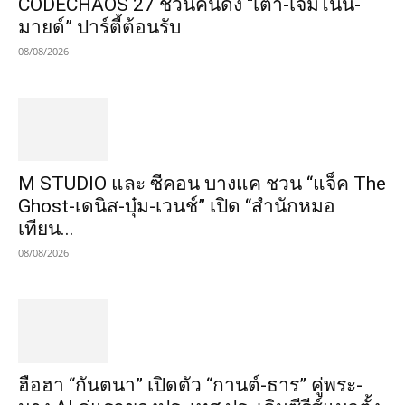
CODECHAOS 27 ชวนคนดัง “เต๋า-เจมีไนน์-
มายด์” ปาร์ตี้ต้อนรับ
08/08/2026
M STUDIO และ ซีคอน บางแค ชวน “แจ็ค The
Ghost-เดนิส-บุ๋ม-เวนช์” เปิด “สำนักหมอ
เทียน...
08/08/2026
ฮือฮา “กันตนา” เปิดตัว “กานต์-ธาร” คู่พระ-