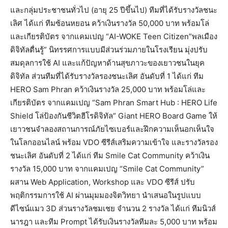
และกลุ่มประชาชนทั่วไป (อายุ 25 ปีขึ้นไป) ทีมที่ได้รับรางวัลชนะ
เลิศ ได้แก่ ทีมซ้อนหยอน คว้าเงินรางวัล 50,000 บาท พร้อมโล่
และเกียรติบัตร จากแคมเปญ “AI-WOKE Teen Citizen”พลเมือง
ดิจิทัลตื่นรู้” นิทรรศการแบบมีส่วนร่วมภายในโรงเรียน มุ่งปรับ
สมดุลการใช้ AI และแก้ปัญหาด้านสุขภาวะของเยาวชนในยุค
ดิจิทัล ส่วนทีมที่ได้รับรางวัลรองชนะเลิศ อันดับที่ 1 ได้แก่ ทีม
HERO Sam Phran คว้าเงินรางวัล 25,000 บาท พร้อมโล่และ
เกียรติบัตร จากแคมเปญ “Sam Phran Smart Hub : HERO Life
Shield โล่ป้องกันชีวิตฮีโรดิจิทัล” Giant HERO Board Game ให้
เยาวชนจำลองสถานการณ์ภัยไซเบอร์และฝึกความเห็นอกเห็นใจ
ในโลกออนไลน์ พร้อม VDO ซีรีส์เสริมความเข้าใจ และรางวัลรอง
ชนะเลิศ อันดับที่ 2 ได้แก่ ทีม Smile Cat Community คว้าเงิน
รางวัล 15,000 บาท จากแคมเปญ “Smile Cat Community”
ผสาน Web Application, Workshop และ VDO ซีรีส์ ปรับ
พฤติกรรมการใช้ AI ผ่านมุมมองจิตวิทยา นำเสนอในรูปแบบ
ดีไซน์แมว 3D ส่วนรางวัลชมเชย จำนวน 2 รางวัล ได้แก่ ทีมนิวส์
นารฎา และทีม Prompt ได้รับเงินรางวัลทีมละ 5,000 บาท พร้อม