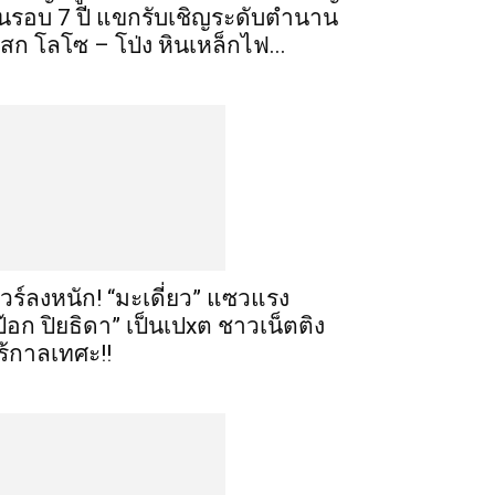
นรอบ 7 ปี แขกรับเชิญระดับตำนาน
เสก โลโซ – โป่ง หินเหล็กไฟ...
ัวร์ลงหนัก! “มะเดี่ยว” แซวแรง
ป๊อก ปิยธิดา” เป็นเปxต ชาวเน็ตติง
ร้กาลเทศะ!!