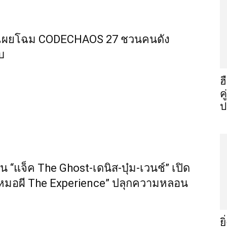
์ฟ เผยโฉม CODECHAOS 27 ชวนคนดัง
ับ
ฮ
ค
ป
แจ็ค The Ghost-เดนิส-บุ๋ม-เวนช์” เปิด
มอผี The Experience” ปลุกความหลอน
ย