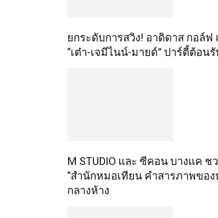
​ยกระดับการสวิง! อาดิดาส กอล
“เต๋า-เจมีไนน์-มายด์” ปาร์ตี้ต้อนร
M STUDIO และ ซีคอน บางแค ชวน “
“สำนักหมอเทียน คำสารภาพของห
กลางห้าง