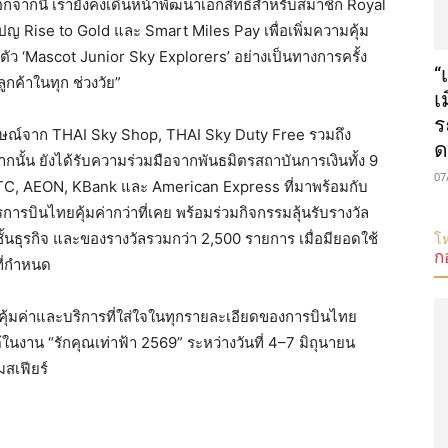
อกจากนี้ เรายังคงเดินหน้าพัฒนาเอกสิทธิ์สำหรับสมาชิก Royal
ปญ Rise to Gold และ Smart Miles Pay เพื่อเพิ่มความคุ้ม
ดตัว ‘Mascot Junior Sky Explorers’ อย่างเป็นทางการครั้ง
“
ูกค้าในทุก ช่วงวัย”
เ
ร
ลักษณ์จาก THAI Sky Shop, THAI Sky Duty Free รวมถึง
ด
ากนั้น ยังได้รับความร่วมมือจากพันธมิตรสถาบันการเงินทั้ง 9
07
KTC, AEON, KBank และ American Express ที่มาพร้อมกับ
การบินไทยคุ้มค่ากว่าที่เคย พร้อมร่วมกิจกรรมลุ้นรับรางวัล
้นธุรกิจ และของรางวัลรวมกว่า 2,500 รายการ เมื่อมียอดใช้
โห
ก
ที่กำหนด
ี่คุ้มค่าและบริการที่ใส่ใจในทุกรายละเอียดของการบินไทย
นงาน “รักคุณเท่าฟ้า 2569” ระหว่างวันที่ 4–7 มิถุนายน
มสเฟียร์