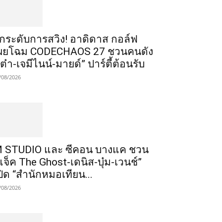
ยกระดับการสวิง! อาดิดาส กอล์ฟ
ผยโฉม CODECHAOS 27 ชวนคนดัง
เต๋า-เจมีไนน์-มายด์” ปาร์ตี้ต้อนรับ
/08/2026
 STUDIO และ ซีคอน บางแค ชวน
แจ็ค The Ghost-เดนิส-บุ๋ม-เวนช์”
ปิด “สำนักหมอเทียน...
/08/2026