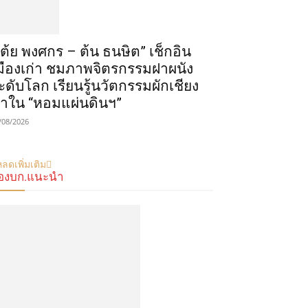
เต้ย พงศกร – ต้น ธนษิต” เช็กอิน
มืองเก่า ชมภาพจิตรกรรมฝาผนัง
ะดับโลก เรียนรู้นวัตกรรมผักเชียง
าใน “หอมแผ่นดินฯ”
/08/2026
ลดเพิ่มเติม
องบก.แนะนำ