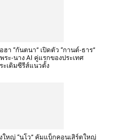
ือฮา “กันตนา” เปิดตัว “กานต์-ธาร”
ู่พระ-นาง AI คู่แรกของประเทศ
ระเดิมซีรีส์แนวตั้ง
ิ่งใหญ่ “นูโว” คัมแบ็กคอนเสิร์ตใหญ่