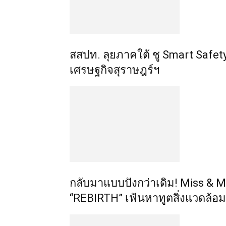
​สสปท. ลุยภาคใต้ ชู Smart Saf
เศรษฐกิจสุราษฎร์ฯ
กลับมาแบบปังกว่าเดิม! Miss & M
“REBIRTH” เฟ้นหาทูตสิ่งแวดล้อมส