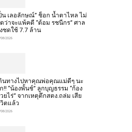
ปิ่น เลอลักษณ์” ช็อก น้ำตาไหล ไม่
ิดว่าจะแพ้คดี “ต้อม รชนีกร” ศาล
ั่งชดใช้ 7.7 ล้าน
/08/2026
ดินทางไปหาคุณพ่อคุณแม่ดีๆ นะ
ูก!! “น้องพั้นช์” ลูกบุญธรรม “ก้อง
้วยไร่” จากเหตุตึกสตง.ถล่ม เสีย
ีวิตแล้ว
/08/2026