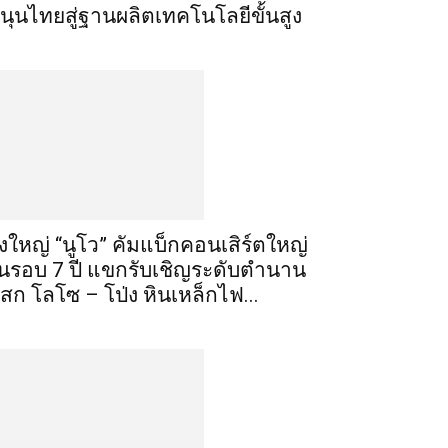
นุนไทยสู่ฐานผลิตเทคโนโลยีขั้นสูง
ิ่งใหญ่ “นูโว” คัมแบ็กคอนเสิร์ตใหญ่
นรอบ 7 ปี แขกรับเชิญระดับตำนาน
เสก โลโซ – โป่ง หินเหล็กไฟ...