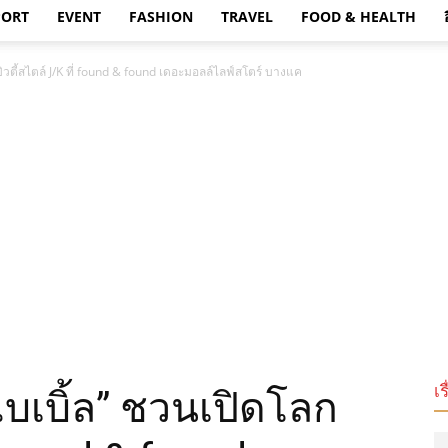
PORT
EVENT
FASHION
TRAVEL
FOOD & HEALTH
กบิวตี้สไตล์ J/K ที่ found & found เดอะมอลล์ไลฟ์สโตร์ บางแค
เร
–ไบเบิ้ล” ชวนเปิดโลก