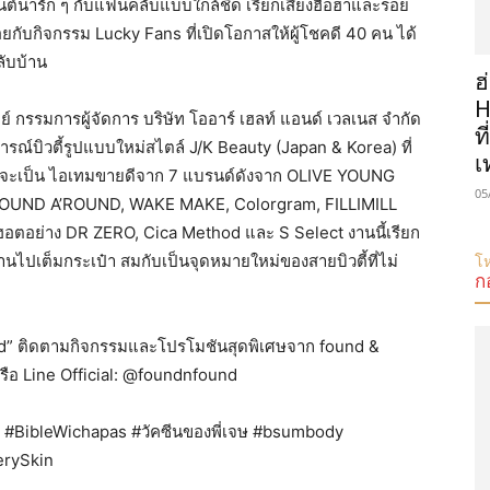
มนต์น่ารัก ๆ กับแฟนคลับแบบใกล้ชิด เรียกเสียงฮือฮาและรอย
ยกับกิจกรรม Lucky Fans ที่เปิดโอกาสให้ผู้โชคดี 40 คน ได้
ลับบ้าน
ฮ
H
มย์ กรรมการผู้จัดการ บริษัท โออาร์ เฮลท์ แอนด์ เวลเนส จำกัด
ท
ณ์บิวตี้รูปแบบใหม่สไตล์ J/K Beauty (Japan & Korea) ที่
เ
ว่าจะเป็น ไอเทมขายดีจาก 7 แบรนด์ดังจาก OLIVE YOUNG
05
ROUND A’ROUND, WAKE MAKE, Colorgram, FILLIMILL
ฮอตอย่าง DR ZERO, Cica Method และ S Select งานนี้เรียก
นไปเต็มกระเป๋า สมกับเป็นจุดหมายใหม่ของสายบิวตี้ที่ไม่
โห
ก
und” ติดตามกิจกรรมและโปรโมชันสุดพิเศษจาก found &
หรือ Line Official: @foundnfound
p #BibleWichapas #วัคซีนของพี่เจษ #bsumbody
erySkin