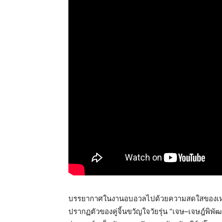
​บรรยากาศในงานอบอวลไปด้วยความสดใสของเหล่าบร
ปรากฏตัวของคู่จิ้นขวัญใจวัยรุ่น “เจษ–เจษฎ์พิพัฒ ต