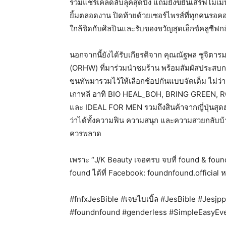
ร่วมแชร์เคล็ดลับลุคสุดปัง แถมยังขยันเสิร์ฟโมเ
ยิ้มตลอดงาน ปิดท้ายด้วยเซอร์ไพรส์ที่ทุกคนรอคอ
ใกล้ชิดกับศิลปินและรับของขวัญสุดเอ็กซ์คลูซีฟก
​นอกจากนี้ยังได้รับเกียรติจาก คุณณัฐพล ชูจิตาร
(ORHW) ที่มาร่วมนำชมร้าน พร้อมสัมผัสประสบการ
ขนทัพมารวมไว้ให้เลือกช้อปกันแบบจัดเต็ม ไม่
เกาหลี อาทิ BIO HEAL_BOH, BRING GREEN, 
และ IDEAL FOR MEN รวมถึงสินค้าจากญี่ปุ่นสุด
ว่าได้ทั้งความฟิน ความสนุก และความสวยกลับบ้า
ควรพลาด
เพราะ “J/K Beauty เจอครบ จบที่ found & fo
found ได้ที่ Facebook: foundnfound.official 
#fnfxJesBible #เจษไบเบิ้ล #JesBible #Jesjp
#foundnfound #genderless #SimpleEasyEv