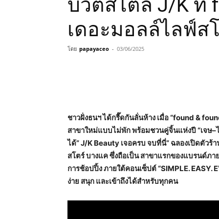
บิวตี้สไตล์ J/K ที
เดอะมอลล์ไลฟ์สโ
โดย
papayaceo
-
03/06/2025
​ชาวฝั่งธนฯ ได้กรี๊ดกันลั่นห้าง เมื่อ “found & fo
สาขาใหม่แบบไม่พัก พร้อมชวนคู่จิ้นแห่งปี “เจษ–ไ
ได้” J/K Beauty เจอครบ จบที่นี่” ฉลองเปิดตัวร
สโตร์ บางแค ซึ่งถือเป็น สาขาแรกของแบรนด์ภ
การช้อปปิ้ง ภายใต้คอนเซ็ปต์ “SIMPLE. EASY. EV
ง่าย สนุก และเข้าถึงได้สำหรับทุกคน