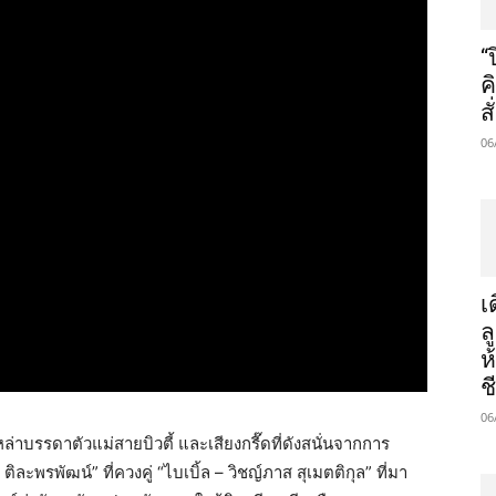
“
ค
ส
06
เ
ล
ห
ช
06
รดาตัวแม่สายบิวตี้ และเสียงกรี๊ดที่ดังสนั่นจากการ
ิละพรพัฒน์” ที่ควงคู่ “ไบเบิ้ล – วิชญ์ภาส สุเมตติกุล” ที่มา