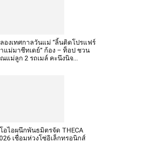
ลองเทศกาลวันแม่ “ลิ้นติดโปรแฟร์
าแม่มาชีทเดย์” ก้อง – ท็อป ชวน
ุณแม่ลูก 2 รถเมล์ คะนึงนิจ...
ีโอไอผนึกพันธมิตรจัด THECA
026 เชื่อมห่วงโซ่อิเล็กทรอนิกส์