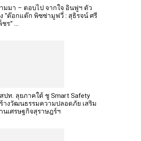
ามมา – ตอบไป จากใจ อินฟูฯ ตัว
ึง “ต๊อกแต๊ก พิซซ่ามูฟวี่ : สุธิรจน์ ศรี
พ็ชร” ...
สสปท. ลุยภาคใต้ ชู Smart Safety
ร้างวัฒนธรรมความปลอดภัย เสริม
านเศรษฐกิจสุราษฎร์ฯ