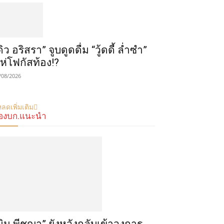
ดิว อริสรา” จูบดูดดื่ม “วู้ดดี้ ล่ำซำ”
ห่โฟกัสท้อง!?
/08/2026
ลดเพิ่มเติม
องบก.แนะนำ