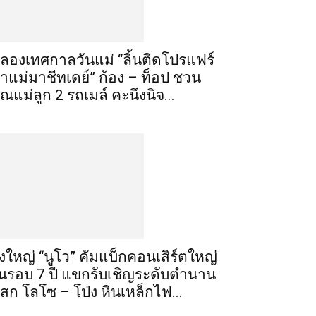
ลองเทศกาลวันแม่ “ลิ้นติดโปรแฟร์
าแม่มาชีทเดย์” ก้อง – ท็อป ชวน
ุณแม่ลูก 2 รถเมล์ คะนึงนิจ...
ิ่งใหญ่ “นูโว” คัมแบ็กคอนเสิร์ตใหญ่
นรอบ 7 ปี แขกรับเชิญระดับตำนาน
เสก โลโซ – โป่ง หินเหล็กไฟ...