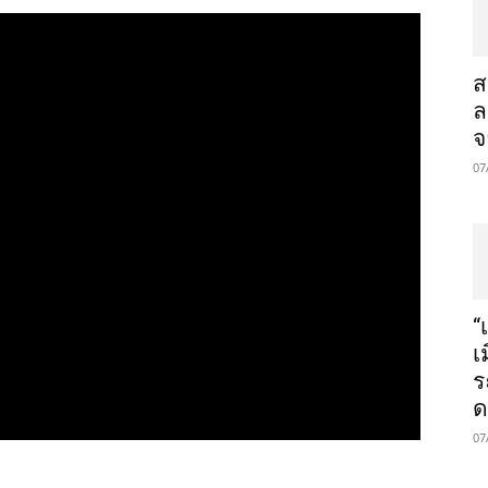
ส
ล
จ
07
“
เ
ร
ด
07