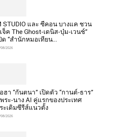
 STUDIO และ ซีคอน บางแค ชวน
แจ็ค The Ghost-เดนิส-บุ๋ม-เวนช์”
ปิด “สำนักหมอเทียน...
/08/2026
ือฮา “กันตนา” เปิดตัว “กานต์-ธาร”
ู่พระ-นาง AI คู่แรกของประเทศ
ระเดิมซีรีส์แนวตั้ง
/08/2026