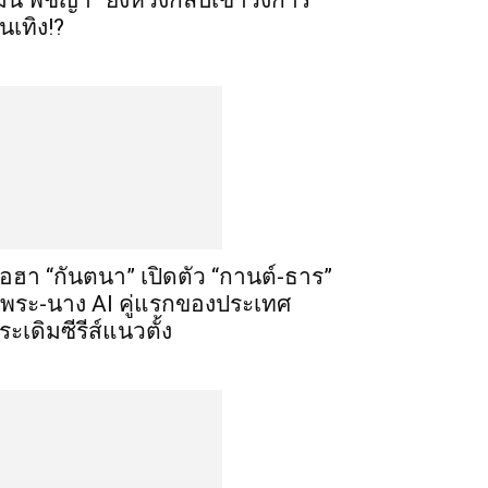
มิน พีชญา” ยังหวังกลับเข้าวงการ
ันเทิง!?
ือฮา “กันตนา” เปิดตัว “กานต์-ธาร”
ู่พระ-นาง AI คู่แรกของประเทศ
ระเดิมซีรีส์แนวตั้ง