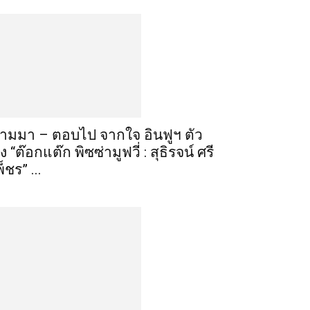
ามมา – ตอบไป จากใจ อินฟูฯ ตัว
ึง “ต๊อกแต๊ก พิซซ่ามูฟวี่ : สุธิรจน์ ศรี
พ็ชร” ...