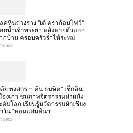
ลดหินถ่วงร่าง “เต้ ดราก้อนไฟว์”
อยน้ำเจ้าพระยา หลังหายตัวออก
ากบ้าน ครอบครัวร่ำไห้ระทม
/08/2026
เต้ย พงศกร – ต้น ธนษิต” เช็กอิน
มืองเก่า ชมภาพจิตรกรรมฝาผนัง
ะดับโลก เรียนรู้นวัตกรรมผักเชียง
าใน “หอมแผ่นดินฯ”
/08/2026