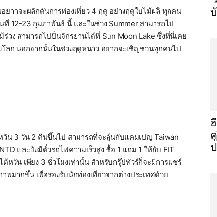
“
วันอยากจะผลักดันการท่องเที่ยว 4 ฤดู อย่างฤดูใบไม้ผลิ ทุกคน
บ
วันที่ 12-23 กุมภาพันธ์ นี้ และในช่วง Summer สามารถไป
้ร่วง สามารถไปปั่นจักรยานได้ที่ Sun Moon Lake ซึ่งที่นี่เคย
สุดของโลก นอกจากนั้นในช่วงฤดูหนาว อยากจะเชิญชวนทุกคนไป
ฮ
ค
้หวัน 3 วัน 2 คืนขึ้นไป สามารถที่จะลุ้นกับแคมเปญ Taiwan
ป
TD และยังมีตั๋วรถไฟความเร็วสูง ซื้อ 1 แถม 1 ให้กับ FIT
วัน เพียง 3 ชั่วโมงเท่านั้น สำหรับกรุ๊ปทัวร์ก็จะมีการแชร์
าพมากขึ้น เพื่อรองรับนักท่องเที่ยวจากต่างประเทศด้วย