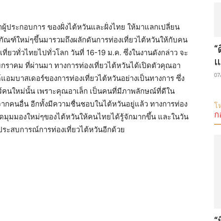
พาผู้ประกอบการ ของฝั่งไต้หวันและฝั่งไทย ให้มาแลกเปลี่ยน
ภัณฑ์ใหม่ๆขึ้นมารวมถึงผลักดันการท่องเที่ยวไต้หวันให้กับคน
“
ที่ยวทั่วไทยไปทั่วโลก วันที่ 16-19 ม.ค. ซึ่งในงานดังกล่าว จะ
แ
8 มกราคม ที่ผ่านมา ทางการท่องเที่ยวไต้หวันได้เปิดตัวคุณอา
07
์แอมบาสเดอร์ของการท่องเที่ยวไต้หวันอย่างเป็นทางการ ซึ่ง
นใหม่นั้น เพราะคุณอาเล็ก เป็นคนที่มีภาพลักษณ์ที่ดีใน
นอื่น อีกทั้งมีความชื่นชอบในไต้หวันอยู่แล้ว ทางการท่อง
โห
ก
ิดมุมมองใหม่ๆของไต้หวันให้คนไทยได้รู้จักมากขึ้น และในวัน
์ประสบการณ์การท่องเที่ยวไต้หวันอีกด้วย