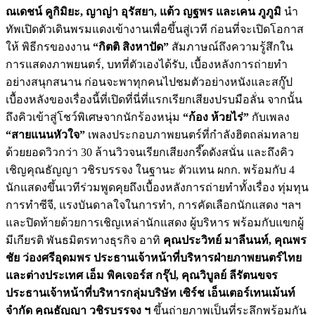
ณเดชน์ คูกิมิยะ, ญาญ่า อุรัสยา, แต้ว ญฐพร และเคน ภูภูมิ
นำ
ทัพเปิดตัวเดินพรมแดงเข้างานเพื่อขึ้นสู่เวที ก่อนที่จะเปิดโอกาส
ให้ พิธีกรของงาน
“กิตติ สิงหาปัด”
สัมภาษณ์ถึงความรู้สึกใน
การแสดงภาพยนตร์, บทที่ตัวเองได้รับ, เบื้องหลังการถ่ายทำ
อย่างสนุกสนาน ก่อนจะพาทุกคนไปชมตัวอย่างหนังและสกู๊ป
เบื้องหลังของเรื่องนี้ที่เปิดที่นี่ที่แรกเรียกเสียงปรบมือลั่น จากนั้น
ถึงคิวเข้าสู่โชว์พิเศษจากนักร้องหนุ่ม
“ก้อง ห้วยไร่”
กับเพลง
“สายแนนหัวใจ”
เพลงประกอบภาพยนตร์ที่กำลังฮิตถล่มทลาย
ด้วยยอดวิวกว่า 30 ล้านวิวจนเรียกเสียงกรี๊ดดังสนั่น และถึงคิว
เชิญคุณธัญญา วชิรบรรจง ในฐานะ ตัวแทน ผกก. พร้อมกับ 4
นักแสดงขึ้นเวทีร่วมพูดคุยถึงเบื้องหลังการถ่ายทำทั้งเรื่อง ทุ่มทุน
การทำซีจี, แรงบันดาลใจในการทำ, การคัดเลือกนักแสดง ฯลฯ
และปิดท้ายด้วยการเชิญเหล่านักแสดง ผู้บริหาร พร้อมกับแขกผู้
มีเกียรติ พันธมิตรทางธุรกิจ อาทิ
คุณประวิทย์ มาลีนนท์
,
คุณพร
ชัย ว่องศรีอุดมพร ประธานเจ้าหน้าที่บริหารฝ่ายภาพยนตร์ไทย
และต่างประเทศ เอ็ม พิคเจอร์ส กรุ๊ป
,
คุณวิบูลย์ ลีรัตนขจร
ประธานเจ้าหน้าที่บริหารกลุ่มบริษัท เซิร์ช เอ็นเตอร์เทนเม้นท์
จำกัด คุณธัญญา วชิรบรรจง ฯ
ขึ้นถ่ายภาพเป็นที่ระลึกพร้อมกัน