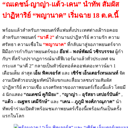
“ณเดชน์
-ญาญ่า-แต้ว-เคน” นำทัพ สัมผัส
ปาฏิหาริย์ “พญานาค” เริ่มฉาย 18 ต.ค.นี้
พร้อมแล้วสำหรับภาพยนตร์ที่แฟนทั้งประเทศต่างเฝ้ารอคอย
สำหรับภาพยนตร์
“นาคี
2”
ตำนานปาฎิหาริย์ ความรัก ความ
ศรัทธา ความเชื่อใน
“พญานาค”
ที่กลับมาสู่จอภาพยนตร์จาก
ฝีมือการกำกับภาพยนตร์ของ
อ๊อฟ
– พงษ์พัฒน์ วชิรบรรจง
ผู้กำ
กับฯ ที่สร้างปรากฏการณ์นาคีฟีเวอร์มาแล้วทั่วประเทศ จน
กระแส “นาคี 2” กลายเป็นหัวข้อทอล์คออฟเดอะทาวน์มา 1
เดือนเต็ม ล่าสุด
เอ็ม พิคเจอร์ส
และ
เซิร์ช เอ็นเตอร์เทนเมนท์
จัด
งานเปิดตัวรอบปฐมทัศน์ให้แขกและสื่อมวลชนร่วมสัมผัส
ปาฏิหาริย์ ความเชื่อ แรงศรัทธาของภาพยนตร์เรื่องนี้แล้ว โดยมี
4 นักแสดง
“ณเดชน์ คูกิมิยะ”
,
“ญาญ่า –
อุรัสยา เสปอร์บันด์
”
,
“แต้ว
–
ณฐพร เตมีรักษ์
”
และ
“เคน
– ภูภูมิ
พงศ์ภาณุภาค
”
นำ
ทัพเข้าร่วมเปิดตัวพร้อมชมภาพยนตร์เรื่องนี้เพร้อมกันเป็นครั้ง
แรกในโลก