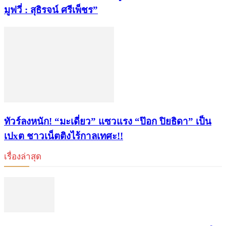
มูฟวี่ : สุธิรจน์ ศรีเพ็ชร”
ทัวร์ลงหนัก! “มะเดี่ยว” แซวแรง “ป๊อก ปิยธิดา” เป็น
เปxต ชาวเน็ตติงไร้กาลเทศะ!!
เรื่องล่าสุด