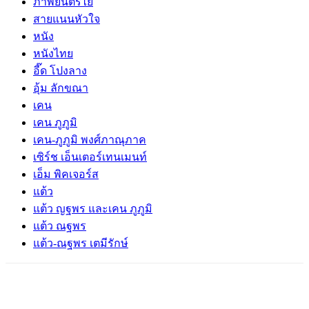
ภาพยนตร์ไย
สายแนนหัวใจ
หนัง
หนังไทย
อี๊ด โปงลาง
อุ้ม ลักขณา
เคน
เคน ภูภูมิ
เคน-ภูภูมิ พงศ์ภาณุภาค
เซิร์ช เอ็นเตอร์เทนเมนท์
เอ็ม พิคเจอร์ส
แต้ว
แต้ว ญฐพร และเคน ภูภูมิ
แต้ว ณฐพร
แต้ว-ณฐพร เตมีรักษ์