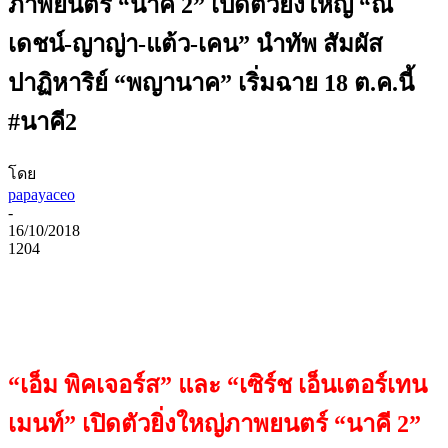
ภาพยนตร์ “นาคี 2” เปิดตัวยิ่งใหญ่ “ณ
เดชน์-ญาญ่า-แต้ว-เคน” นำทัพ สัมผัส
ปาฏิหาริย์ “พญานาค” เริ่มฉาย 18 ต.ค.นี้
#นาคี2
โดย
papayaceo
-
16/10/2018
1204
“เอ็ม พิคเจอร์ส”
และ
“เซิร์ช เอ็นเตอร์เทน
เมนท์”
เปิดตัวยิ่งใหญ่ภาพยนตร์ “นาคี
2”