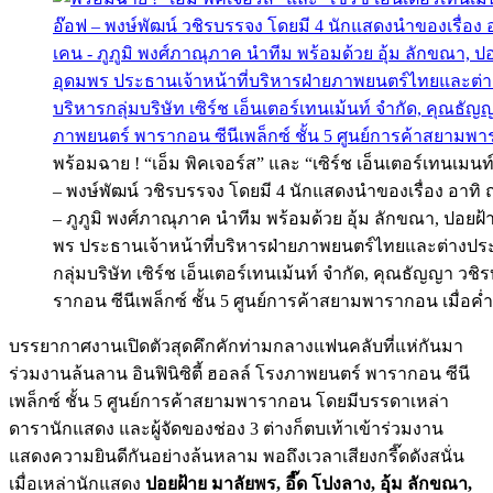
พร้อมฉาย ! “เอ็ม พิคเจอร์ส” และ “เซิร์ช เอ็นเตอร์เทนเม
– พงษ์พัฒน์ วชิรบรรจง โดยมี 4 นักแสดงนำของเรื่อง อาทิ ณเ
– ภูภูมิ พงศ์ภาณุภาค นำทีม พร้อมด้วย อุ้ม ลักขณา, ปอยฝ้า
พร ประธานเจ้าหน้าที่บริหารฝ่ายภาพยนตร์ไทยและต่างประเทศ
กลุ่มบริษัท เซิร์ช เอ็นเตอร์เทนเม้นท์ จำกัด, คุณธัญญา ว
รากอน ซีนีเพล็กซ์ ชั้น 5 ศูนย์การค้าสยามพารากอน เมื่อค่
บรรยากาศงานเปิดตัวสุดคึกคักท่ามกลางแฟนคลับที่แห่กันมา
ร่วมงานล้นลาน อินฟินิซิตี้ ฮอลล์ โรงภาพยนตร์ พารากอน ซีนี
เพล็กซ์ ชั้น 5 ศูนย์การค้าสยามพารากอน โดยมีบรรดาเหล่า
ดารานักแสดง และผู้จัดของช่อง 3 ต่างก็ตบเท้าเข้าร่วมงาน
แสดงความยินดีกันอย่างล้นหลาม พอถึงเวลาเสียงกรี๊ดดังสนั่น
เมื่อเหล่านักแสดง
ปอยฝ้าย มาลัยพร, อี๊ด โปงลาง, อุ้ม ลักขณา,