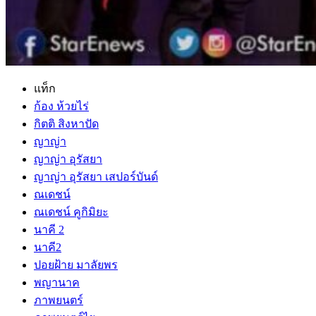
แท็ก
ก้อง ห้วยไร่
กิตติ สิงหาปัด
ญาญ่า
ญาญ่า อุรัสยา
ญาญ่า อุรัสยา เสปอร์บันด์
ณเดชน์
ณเดชน์ คูกิมิยะ
นาคี 2
นาคี2
ปอยฝ้าย มาลัยพร
พญานาค
ภาพยนตร์