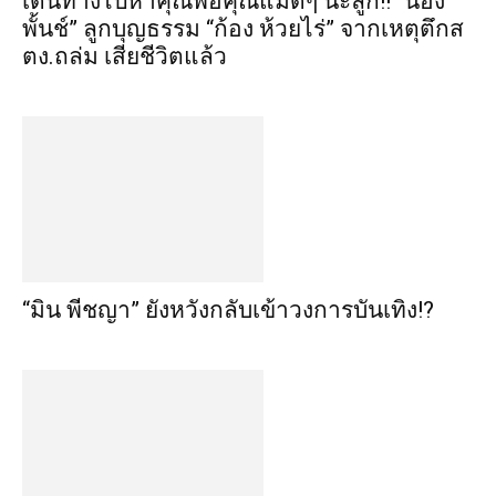
เดินทางไปหาคุณพ่อคุณแม่ดีๆ นะลูก!! “น้อง
พั้นช์” ลูกบุญธรรม “ก้อง ห้วยไร่” จากเหตุตึกส
ตง.ถล่ม เสียชีวิตแล้ว
“มิน พีชญา” ยังหวังกลับเข้าวงการบันเทิง!?