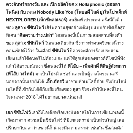
ดวงจันทร์กลางวัน
และ เป๊ก ผลิตโชค
x Hollaphonic (ฮอลลา
โฟนิค) กับ
เพลง
Nobody Like You (โนบอดี้ ไลค์ ยู)
ในโปรเจ็กท์
NEXTPLORER (เน็กซ์พลอเรอร์)
จนฮิตทั่วประเทศ ครั้งนี้ถึงคิว
ของ
ลุลา
x ซีซันไฟว์
เสิร์ฟความสุขอย่างเต็มรูปแบบกับซิงเกิ้ลสุด
พิเศษ
“
คือความว่างเปล่า”
โดยเพลงนี้เป็นการผสมผสานที่ลงตัว
ของ
ลุลา
x ซีซันไฟว์
ในเพลงเดียวกัน ซึ่งการทำดนตรีเพลงนี้วาง
คอนเซ็ปต์ไว้ว่า ในเมื่อมี
ซีซันไฟว์
ก็ควรจะมีการร้องประสาน
เสียง แล้วใช้ดนตรีไม่ต้องเยอะ แต่ใช้ลูกเล่นของซาวด์ดีไซน์ที่ฟัง
แล้วได้อารมณ์เหงา ซึ่งเพลงนี้ได้
พี่โอ๊บ
– เพิ่มศักดิ์ พิสิษฐ์สังฆการ
(พี่โอ๊บ วงไทม์)
มาเป็นโปรดิวเซอร์ และเป็นผู้วางโครงดนตรี
นอกจากนั้นเรายังได้
เอิ๊ต ภัทรวี
มาช่วยทำเมโลดี้ด้วย ซึ่งเป็นไลน์
เมโลดี้ที่เข้ากันได้ดีกับเสียงร้องของ
ลุลา
ซึ่งจะทำให้เพลงนี้โดน
ใจคนเหงา2018 ได้ไม่ยากอย่างแน่นอน!!
เอก ซีซันไฟว์
เล่าถึงไอเดียหรือแรงบันดาลใจในการเขียนเพลงนี้
เกิดมาจาก ความเป็นซีซันไฟว์ ที่มีเพลงดราม่าเป็นส่วนใหญ่ เลย
ปรึกษากับลุลาว่าเพลงนี้ก็ น่าจะมีความดราม่าเช่นกัน ซึ่งสเตตัส