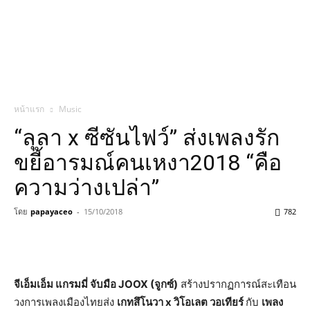
หน้าแรก
Music
“ลุลา x ซีซันไฟว์” ส่งเพลงรัก
ขยี้อารมณ์คนเหงา2018 “คือ
ความว่างเปล่า”
โดย
papayaceo
-
15/10/2018
782
จีเอ็มเอ็ม แกรมมี่ จับมือ
JOOX (จูกซ์)
สร้างปรากฏการณ์สะเทือน
วงการเพลงเมืองไทยส่ง
เกทสึโนวา
x วิโอเลต วอเทียร์
กับ
เพลง