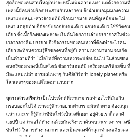
สุดฮิตของคนส่วนใหญ่ก็น่าจะหนีไม่พ้นความเหงา แต่ด้วยความที่
เพลงนี้มีคนร่วมร้องประสานกันหลายคน จึงนำเสนอมุมมองความ
เหงาแบบหนุ่ม-สาวสังคมที่มีเพื่อนมากมาย คนที่ดูเหมือนจะไม่
เหงา แต่สุดท้ายก็ต้องขับรถกลับคนเดียว นอนคนเดียว ใช้ชีวิตคน
เดียว ซึ่งเนื้อร้องของเพลงจะเริ่มต้นโดยการเล่าบรรยากาศในช่วง
เวลากลางคืน บรรยายถึงกิจกรรมของคนเหงาที่ต้องทำอะไรคน
เดียว สะท้อนความรู้สึกของคนที่อยู่กับความเหงามานาน จนเกิด
เป็นคำถามที่ว่า “เมื่อไหร่ที่ความเหงาจะปล่อยฉันไป ในส่วนของ
ดนตรีของเพลงนี้เป็นสไตล์ ชิลอาร์แอนด์บี เครื่องดนตรีน้อยชิ้น ที่
มีอะแคปเปล่า อารมณ์เหงาๆ กับคีย์เวิร์ดว่า lonely planet หรือ
โลกเหงาๆของคนที่โสดมานานมาก
ลุลา
กล่าวเสริมว่า
เป็นโปรเจ็กต์ที่เราสามารถทำอะไรที่มันเกิน
กรอบออกไปได้ เราจะรู้สึกว่าอยากทำเพราะมันท้าทาย ต้องสนุก
แน่ๆ และเราก็รู้สึกว่าซีซันไฟว์เป็นวงที่เฮฮา อยู่ด้วยเราก็ตลกดี
แฮปปี้ แต่ว่าพอได้ทำงานด้วยกันจริงๆเราค้นพบว่าเราเคารพ วงซี
ซันไฟว์ ในการทำงานมากๆ และเป็นเพลงที่ถ้าลุลาทำคนเดียวคง