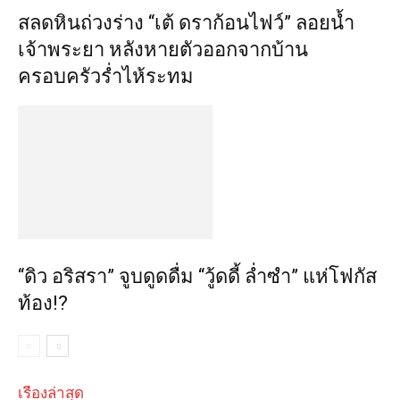
สลดหินถ่วงร่าง “เต้ ดราก้อนไฟว์” ลอยน้ำ
เจ้าพระยา หลังหายตัวออกจากบ้าน
ครอบครัวร่ำไห้ระทม
“ดิว อริสรา” จูบดูดดื่ม “วู้ดดี้ ล่ำซำ” แห่โฟกัส
ท้อง!?
เรื่องล่าสุด