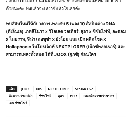
ออกมาไม่ได้แบบนี้แน่นอน เลยอยากจะฝากเพลงนี้ของพวกเรา
ด้วยนะคะ ฟังแล้วจะเหงาจับหัวใจเลยค่ะ
พบสีสันใหม่ให้กับวงการเพลงกับ
5 เพลง 10 ศิลปินต่าง DNA
(ดีเอ็นเอ)
เกทสึโนวา
x วิโอเลต วอเทียร์, ลุลา x ซีซันไฟฟ์, อะตอม
x ไมยราพ, จีน่า เดอซูซ่า x ยังโอม และ เป๊ก ผลิตโชค x
Hollaphonic ในโปรเจ็กท์ NEXTPLORER (เน็กซ์พลอเรอร์) และ
สามารถเพลงทั้งหมด ได้ที่ JOOX (จูกซ์) ก่อนใคร
แท็ก
JOOX
lula
NEXTPLORER
Season Five
คือความว่างเปล่า
ซีซั่นไฟว์
ลุลา
เพลง
เพลงคือความว่างเปล่า
เอก ซีซั่นไฟว์