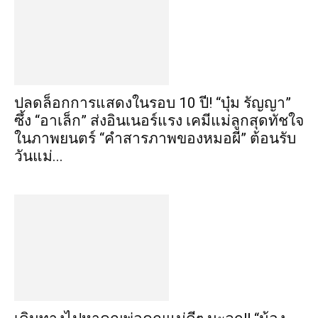
ปลดล็อกการแสดงในรอบ 10 ปี! “บุ๋ม รัญญา”
ซึ้ง “อาเล็ก” ส่งอินเนอร์แรง เคมีแม่ลูกสุดทัชใจ
ในภาพยนตร์ “คำสารภาพของหมอผี” ต้อนรับ
วันแม่...