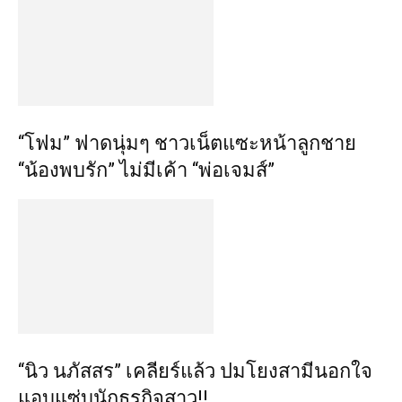
“โฟม” ฟาดนุ่มๆ ชาวเน็ตแซะหน้าลูกชาย
“น้องพบรัก” ไม่มีเค้า “พ่อเจมส์”
“นิว นภัสสร” เคลียร์แล้ว ปมโยงสามีนอกใจ
แอบแซ่บนักธุรกิจสาว!!