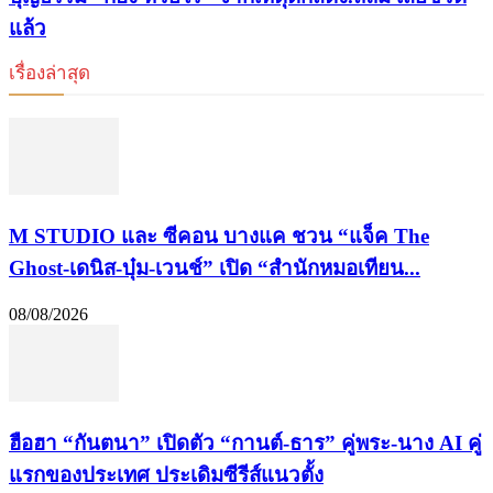
แล้ว
เรื่องล่าสุด
M STUDIO และ ซีคอน บางแค ชวน “แจ็ค The
Ghost-เดนิส-บุ๋ม-เวนช์” เปิด “สำนักหมอเทียน...
08/08/2026
ฮือฮา “กันตนา” เปิดตัว “กานต์-ธาร” คู่พระ-นาง AI คู่
แรกของประเทศ ประเดิมซีรีส์แนวตั้ง