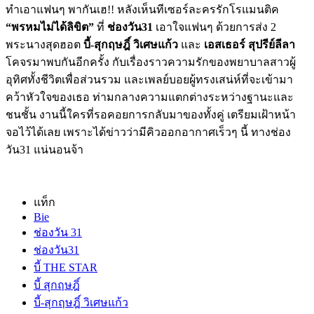
ทำเอาแฟนๆ พากันเฮ!! หลังเห็นทีเซอร์ละครรักโรแมนติค
“
พรหมไม่ได้ลิขิต
”
ที่
ช่องวัน31
เอาใจแฟนๆ ด้วยการส่ง 2
พระนางสุดฮอต
บี้-สุกฤษฎิ์ วิเศษแก้ว
และ
เอสเธอร์ สุปรีย์ลีลา
โคจรมาพบกันอีกครั้ง กับเรื่องราวความรักของพยาบาลสาวผู้
อุทิศทั้งชีวิตเพื่อส่วนรวม และเพลย์บอยผู้ทรงเสน่ห์ที่จะเข้ามา
คว้าหัวใจของเธอ ท่ามกลางความแตกต่างระหว่างฐานะและ
ชนชั้น งานนี้ใครที่รอคอยการกลับมาของทั้งคู่ เตรียมเฝ้าหน้า
จอไว้ได้เลย เพราะได้ข่าวว่ามีคิวออกอากาศเร็วๆ นี้ ทางช่อง
วัน31 แน่นอนจ้า
แท็ก
Bie
ช่องวัน 31
ช่องวัน31
บี้ THE STAR
บี้ สุกฤษฎิ์
บี้-สุกฤษฎิ์ วิเศษแก้ว