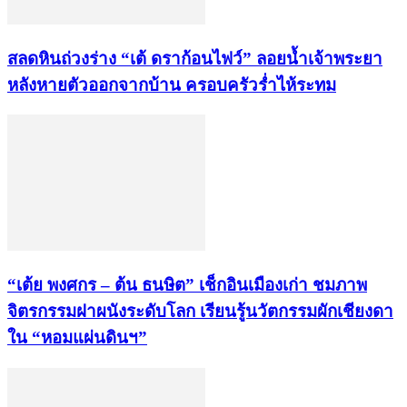
สลดหินถ่วงร่าง “เต้ ดราก้อนไฟว์” ลอยน้ำเจ้าพระยา
หลังหายตัวออกจากบ้าน ครอบครัวร่ำไห้ระทม
“เต้ย พงศกร – ต้น ธนษิต” เช็กอินเมืองเก่า ชมภาพ
จิตรกรรมฝาผนังระดับโลก เรียนรู้นวัตกรรมผักเชียงดา
ใน “หอมแผ่นดินฯ”