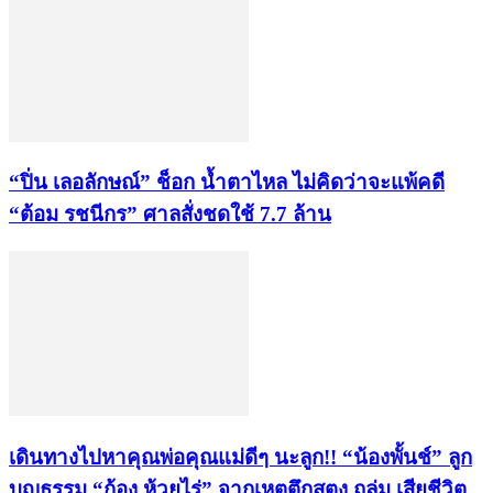
“ปิ่น เลอลักษณ์” ช็อก น้ำตาไหล ไม่คิดว่าจะแพ้คดี
“ต้อม รชนีกร” ศาลสั่งชดใช้ 7.7 ล้าน
เดินทางไปหาคุณพ่อคุณแม่ดีๆ นะลูก!! “น้องพั้นช์” ลูก
บุญธรรม “ก้อง ห้วยไร่” จากเหตุตึกสตง.ถล่ม เสียชีวิต