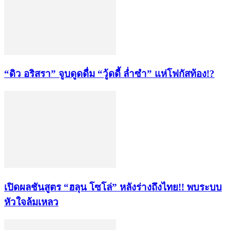
“ดิว อริสรา” จูบดูดดื่ม “วู้ดดี้ ล่ำซำ” แห่โฟกัสท้อง!?
เปิดผลชันสูตร “ฮลุน โซโล่” หลังร่างถึงไทย!! พบระบบ
หัวใจล้มเหลว