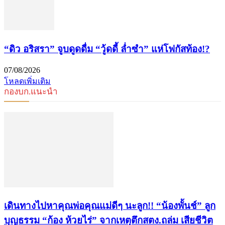
“ดิว อริสรา” จูบดูดดื่ม “วู้ดดี้ ล่ำซำ” แห่โฟกัสท้อง!?
07/08/2026
โหลดเพิ่มเติม
กองบก.แนะนำ
เดินทางไปหาคุณพ่อคุณแม่ดีๆ นะลูก!! “น้องพั้นช์” ลูก
บุญธรรม “ก้อง ห้วยไร่” จากเหตุตึกสตง.ถล่ม เสียชีวิต