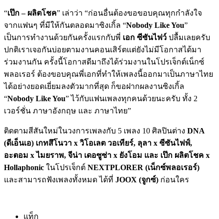
“
เป๊ก – ผลิตโชค
” เล่าว่า “ก่อนอื่นต้องขอขอบคุณทุกกำลังใจ
จากแฟนๆ ที่มีให้กันตลอดมาซิงเกิ้ล “
Nobody Like You
”
เป็นการทำงานด้วยกันครั้งแรกกับพี่
เอก ซีซันไฟว์
ปลื้มเลยครับ
ปกติเราเจอกันบ่อยตามงานคอนเสิร์ตแต่ยังไม่มีโอกาสได้มา
ร่วมงานกัน ครั้งนี้โอกาสดีมาถึงได้ร่วมงานในโปรเจ็กต์เน็กซ์
พลอเรอร์ ต้องขอบคุณพี่เอกที่ทำให้เพลงนี้ออกมาเป็นภาษาไทย
ได้อย่างยอดเยี่ยมลงตัวมากที่สุด ก็ขอฝากผลงานซิงเกิ้ล
“
Nobody Like You
” ไว้กับแฟนเพลงทุกคนด้วยนะครับ ทั้ง 2
เวอร์ชั่น ภาษาอังกฤษ และ ภาษาไทย”
ติดตามสีสันใหม่ในวงการเพลงกับ 5 เพลง 10 ศิลปินต่าง
DNA
(ดีเอ็นเอ) เกทสึโนวา x วิโอเลต วอเทียร์, ลุลา x ซีซันไฟฟ์,
อะตอม x ไมยราพ, จีน่า เดอซูซ่า x ยังโอม และ เป๊ก ผลิตโชค x
Hollaphonic
ในโปรเจ็กต์
NEXTPLORER (เน็กซ์พลอเรอร์)
และสามารถฟังเพลงทั้งหมด ได้ที่
JOOX (จูกซ์)
ก่อนใคร
แท็ก