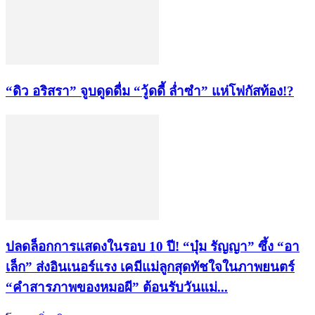
“ดิว อริสรา” จูบดูดดื่ม “วู้ดดี้ ล่ำซำ” แห่โฟกัสท้อง!?
ปลดล็อกการแสดงในรอบ 10 ปี! “บุ๋ม รัญญา” ซึ้ง “อา
เล็ก” ส่งอินเนอร์แรง เคมีแม่ลูกสุดทัชใจในภาพยนตร์
“คำสารภาพของหมอผี” ต้อนรับวันแม่...