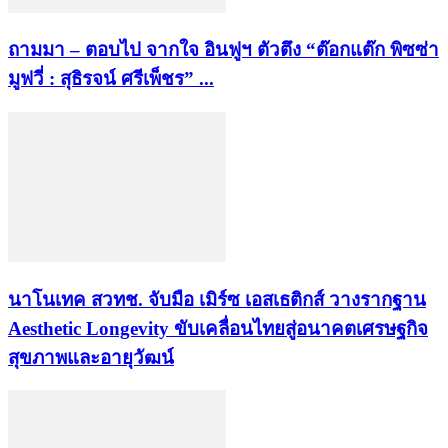
ถามมา – ตอบไป จากใจ อินฟูฯ ตัวตึง “ต๊อกแต๊ก พิซซ่า
มูฟวี่ : สุธิรจน์ ศรีเพ็ชร” ...
นาโนเทค สวทช. จับมือ เมิร์ซ เอสเธติกส์ วางรากฐาน
Aesthetic Longevity ขับเคลื่อนไทยสู่อนาคตเศรษฐกิจ
สุขภาพและอายุวัฒน์