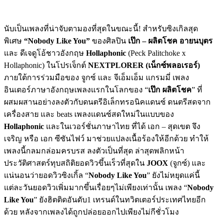
นับเป็นเพลงที่น่าจับตามองที่สุดในขณะนี้! สำหรับซิงเกิลสุด
พิเศษ
“Nobody Like You”
ของศิลปิน
เป๊ก – ผลิตโชค อายนบุตร
และ ดีเจดูโอ้ชาวอังกฤษ
Hollaphonic
(Peck Palitchoke x
Hollaphonic) ในโปรเจ็กต์
NEXTPLORER (เน็กซ์พลอเรอร์)
ภายใต้การร่วมมือของ จูกซ์ และ จีเอ็มเอ็ม แกรมมี่ เพลง
อินเตอร์ภาษาอังกฤษเพลงแรกในโลกของ “
เป๊ก ผลิตโชค
” ที่
ผสมผสานอย่างลงตัวกับดนตรีอิเล็กทรอนิคแดนซ์ ดนตรีสดจาก
เครื่องสาย และ beats เพลงแดนซ์สดใหม่ในแบบของ
Hollaphonic
และในเวอร์ชั่นภาษาไทย ที่ได้ เอก – สุดเขต จึง
เจริญ หรือ เอก ซีซันไฟว์ มาช่วยแปลงเนื้อร้องให้อีกด้วย ทำให้
เพลงนี้กลมกล่อมครบรส ลงตัวเป็นที่สุด ล่าสุดพลิกหน้า
ประวัติศาสตร์ทุบสถิติยอดวิวขึ้นเร็วที่สุดใน
JOOX
(จูกซ์) และ
แน่นอนว่ายอดวิวซิงเกิ้ล “
Nobody Like You
” ยังไม่หยุดแค่นี้
แต่ละวันยอดวิวเพิ่มมากขึ้นเรื่อยๆไม่เพียงเท่านั้น เพลง “
Nobody
Like You
” ยังฮิตติดอันดับ1 เทรนด์ในทวิตเตอร์ประเทศไทยอีก
ด้วย หลังจากเพลงได้ถูกปล่อยออกไปเพียงไม่กีชั่วโมง