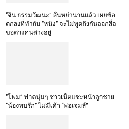
“จิน ธรรมวัฒนะ” ลั่นหย่านานแล้ว เผยข้อ
ตกลงที่ทำกับ “หนิง” จะไม่พูดถึงกันออกสื่อ
ขอต่างคนต่างอยู่
“โฟม” ฟาดนุ่มๆ ชาวเน็ตแซะหน้าลูกชาย
“น้องพบรัก” ไม่มีเค้า “พ่อเจมส์”