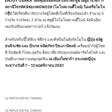
ENJOY OSAKA
โดยคุณนันทพันธ์ แสงไชย ผู้ช่วยผู้อำนวยการ
สถานีโทรทัศน์ช่อง MONO29 (โมโนทเวนตี้ไนน์) ในเครือโมโน
กรุ๊ป
ให้เกียรติมาจับรางวัลผู้โชคดีเป็นที่เรียบร้อยแล้ว จำนวน 5
รางวัล รางวัลละ 2 ท่าน ณ สตูดิโอโมโนทเวนตี้ไนน์ จัสมินอิน
เตอร์เนชั่นแนลทาวเวอร์ แจ้งวัฒนะ
สำหรับทริปนี้ได้ดีเจ พิธีกร และศิลปินในสังกัดโมโน
ญี่ปุ่น ธนัฐ
ธนจิระชัย และ กุ๊กเกล พนิตภัทร ปิยะภานิพงษ์
เตรียมนำ10ผู้โชค
ดี บินลัดฟ้าไปตะลุยกิน ช็อป เที่ยวกับทุกแลนด์มาร์คไฮไลท์ และ
บันทึกภาพความสนุกสุดฟิน
ณ เมืองโอซาก้า ประเทศญี่ปุ่น
ระหว่างวันที่ 7 – 12 พฤศจิกายน 2561
OLYMPUS DIGITAL CAMERA
OLYMPUS DIGITAL CAMERA