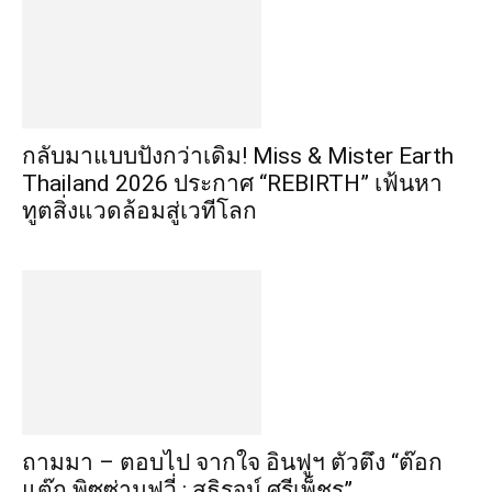
กลับมาแบบปังกว่าเดิม! Miss & Mister Earth
Thailand 2026 ประกาศ “REBIRTH” เฟ้นหา
ทูตสิ่งแวดล้อมสู่เวทีโลก
ถามมา – ตอบไป จากใจ อินฟูฯ ตัวตึง “ต๊อก
แต๊ก พิซซ่ามูฟวี่ : สุธิรจน์ ศรีเพ็ชร” ...