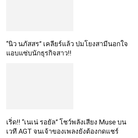
“นิว นภัสสร” เคลียร์แล้ว ปมโยงสามีนอกใจ
แอบแซ่บนักธุรกิจสาว!!
เริ่ด!! “เนเน่ รอยัล” โชว์พลังเสียง Muse บน
เวที AGT จนเจ้าของเพลงยังต้องกดแชร์