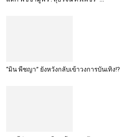
“มิน พีชญา” ยังหวังกลับเข้าวงการบันเทิง!?