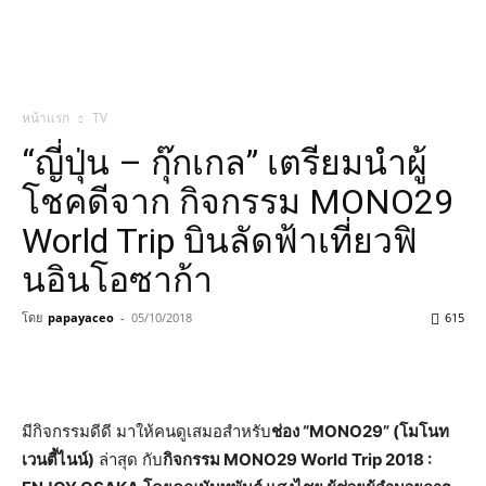
หน้าแรก
TV
“ญี่ปุ่น – กุ๊กเกล” เตรียมนำผู้
โชคดีจาก กิจกรรม MONO29
World Trip บินลัดฟ้าเที่ยวฟิ
นอินโอซาก้า
โดย
papayaceo
-
05/10/2018
615
มีกิจกรรมดีดี มาให้คนดูเสมอสำหรับ
ช่อง “MONO29” (โมโนท
เวนตี้ไนน์)
ล่าสุด กับ
กิจกรรม MONO29 World Trip 2018 :