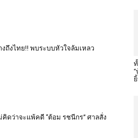
ร่างถึงไทย!! พบระบบหัวใจล้มเหลว
ท
“
ย
่คิดว่าจะแพ้คดี “ต้อม รชนีกร” ศาลสั่ง