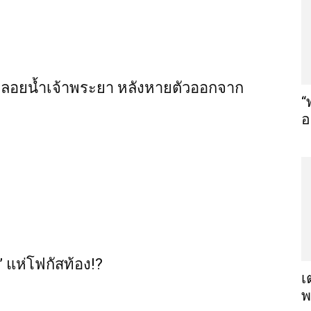
์” ลอยน้ำเจ้าพระยา หลังหายตัวออกจาก
“
อ
ซำ” แห่โฟกัสท้อง!?
เ
พ