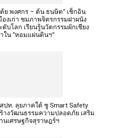
เต้ย พงศกร – ต้น ธนษิต” เช็กอิน
มืองเก่า ชมภาพจิตรกรรมฝาผนัง
ะดับโลก เรียนรู้นวัตกรรมผักเชียง
าใน “หอมแผ่นดินฯ”
สสปท. ลุยภาคใต้ ชู Smart Safety
ร้างวัฒนธรรมความปลอดภัย เสริม
านเศรษฐกิจสุราษฎร์ฯ