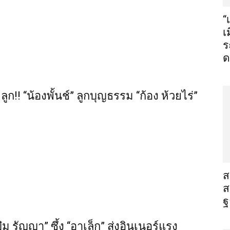
“
เ
ร
ด
!! “น้องพั้นช์” ลูกบุญธรรม “ก้อง ห้วยไร่”
​
ส
ฐ
 รัญญา” ซึ้ง “อาเล็ก” ส่งอินเนอร์แรง