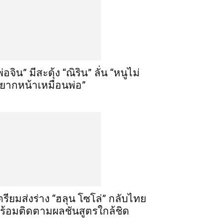
พ่อจิน” มีสะดุ้ง “ณิริน” ลั่น “หนูไม่
ยากหน้าเหมือนพ่อ”
ตรียมส่งร่าง “ฮลุน โซโล่” กลับไทย
ร้อมติดตามผลชันสูตรใกล้ชิด