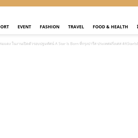
PORT
EVENT
FASHION
TRAVEL
FOOD & HEALTH
นพรมแดง ในงานเปิดตัวรอบปฐมทัศน์ A Star Is Born ที่กรุงปารีส ประเทศฝรั่งเศส #AStarI