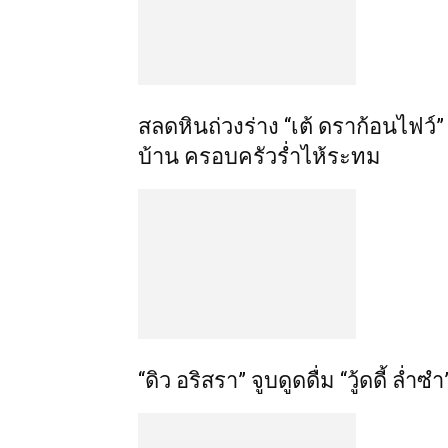
สลดหินถ่วงร่าง “เต้ ดราก้อนไฟว
บ้าน ครอบครัวร่ำไห้ระทม
“ดิว อริสรา” จูบดูดดื่ม “วู้ดดี้ ล่ำ