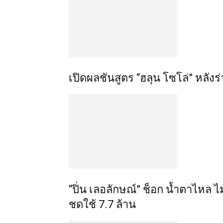
เปิดผลชันสูตร “ฮลุน โซโล่” หลัง
“ปิ่น เลอลักษณ์” ช็อก น้ำตาไหล ไม
ชดใช้ 7.7 ล้าน