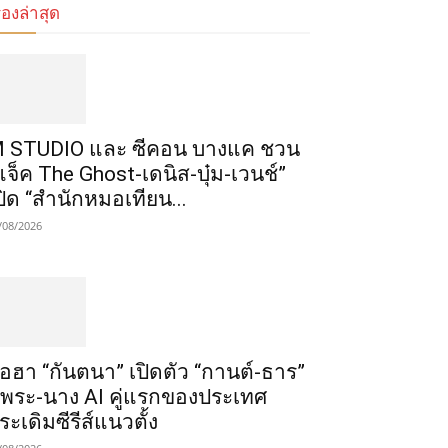
ื่องล่าสุด
 STUDIO และ ซีคอน บางแค ชวน
แจ็ค The Ghost-เดนิส-บุ๋ม-เวนช์”
ปิด “สำนักหมอเทียน...
/08/2026
ือฮา “กันตนา” เปิดตัว “กานต์-ธาร”
ู่พระ-นาง AI คู่แรกของประเทศ
ระเดิมซีรีส์แนวตั้ง