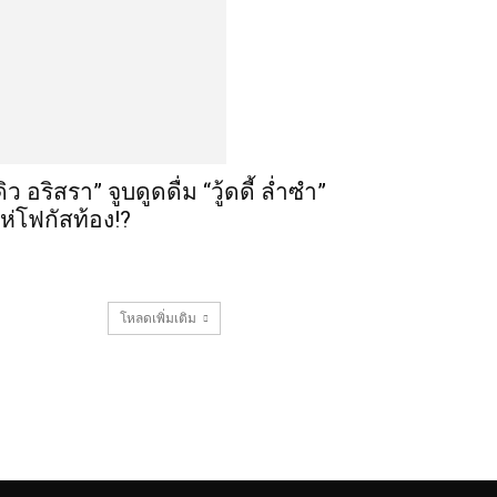
ดิว อริสรา” จูบดูดดื่ม “วู้ดดี้ ล่ำซำ”
ห่โฟกัสท้อง!?
โหลดเพิ่มเติม