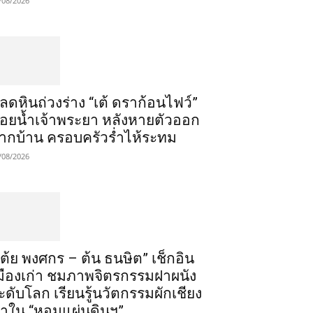
/08/2026
ลดหินถ่วงร่าง “เต้ ดราก้อนไฟว์”
อยน้ำเจ้าพระยา หลังหายตัวออก
ากบ้าน ครอบครัวร่ำไห้ระทม
/08/2026
เต้ย พงศกร – ต้น ธนษิต” เช็กอิน
มืองเก่า ชมภาพจิตรกรรมฝาผนัง
ะดับโลก เรียนรู้นวัตกรรมผักเชียง
าใน “หอมแผ่นดินฯ”