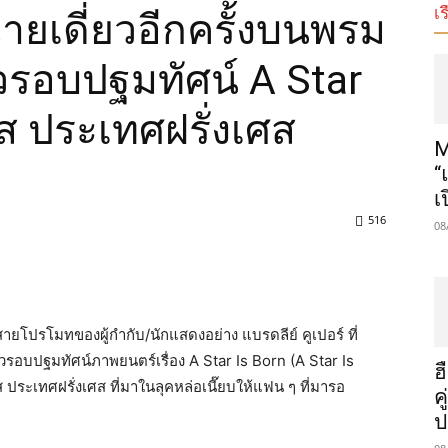
เร
ฉายเดี่ยวอีกครั้งบนพรม
วรอบปฐมทัศน์ A Star
รีส ประเทศฝรั่งเศส
M
“
เ
516
08
นสายโปรโมทของผู้กำกับ/นักแสดงอย่าง แบรดลีย์ คูเปอร์ ที่
วรอบปฐมทัศน์ภาพยนตร์เรื่อง A Star Is Born (A Star Is
ฮ
ส ประเทศฝรั่งเศส ที่มาในลุคหล่อเนี๊ยบให้แฟน ๆ ที่มารอ
ค
ป