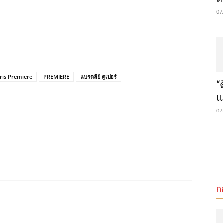
07
ris Premiere
PREMIERE
แบรดลีย์ คูเปอร์
“
แ
07
ก