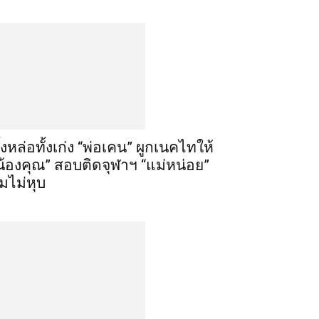
ั้งหล่อทั้งเก่ง “พ่อเคน” ผูกเนคไทให้
น้องคุณ” สอบติดจุฬาฯ “แม่หน่อย”
ิ้มไม่หุบ