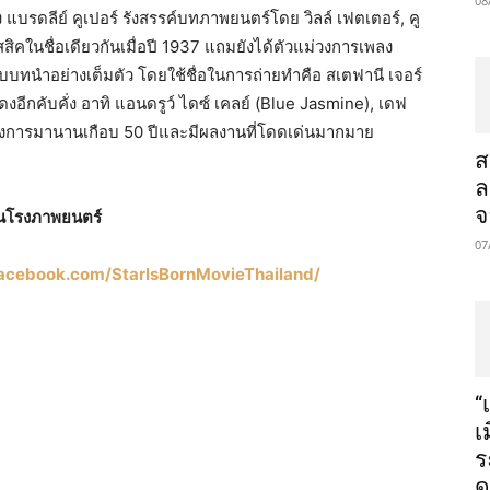
08
แบรดลีย์ คูเปอร์ รังสรรค์บทภาพยนตร์โดย วิลล์ เฟตเตอร์, คู
สิคในชื่อเดียวกันเมื่อปี 1937 แถมยังได้ตัวแม่วงการเพลง
รับบทนำอย่างเต็มตัว โดยใช้ชื่อในการถ่ายทำคือ สเตฟานี เจอร์
งอีกคับคั่ง อาทิ แอนดรูว์ ไดซ์ เคลย์ (Blue Jasmine), เดฟ
นวงการมานานเกือบ 50 ปีและมีผลงานที่โดดเด่นมากมาย
ส
ล
จ
 ในโรงภาพยนตร์
07
acebook.com/StarIsBornMovieThailand/
“
เ
ร
ด