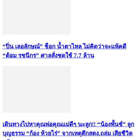
“ปิ่น เลอลักษณ์” ช็อก น้ำตาไหล ไม่คิดว่าจะแพ้คดี
“ต้อม รชนีกร” ศาลสั่งชดใช้ 7.7 ล้าน
เดินทางไปหาคุณพ่อคุณแม่ดีๆ นะลูก!! “น้องพั้นช์” ลูก
บุญธรรม “ก้อง ห้วยไร่” จากเหตุตึกสตง.ถล่ม เสียชีวิต