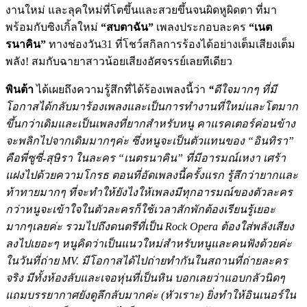
งานใหม่ และลุคใหม่ที่โตขึ้นและสวยขึ้นจนผิดหูผิดตา ที่มา
พร้อมกับซิงเกิ้ลใหม่
“สบตาฉัน”
เพลงประกอบละคร
“เนต
รนาคิน”
ทางช่องวัน31 ที่โชว์สกิลการร้องได้อย่างเต็มเสียงเต็ม
พลัง! สมกับฉายาสาวน้อยเสียงอัศจรรย์เลยทีเดียว
พินต้า
ได้เผยถึงความรู้สึกที่ได้ร้องเพลงนี้ว่า
“
ดีใจมากๆ
ที่มี
โอกาสได้กลับมาร้องเพลงและ
เป็นการทำงานที่ใหม่และโตมาก
ขึ้นกว่าเดิมและเป็นเพลงที่ยากสำหรับหนู คาแรคเตอร์ค่อนข้าง
จะพลิกไปจากเดิมมากๆค่ะ ซึ่งหนูจะเป็นตัวแทนของ
“
อินทิรา
”
คือพี่ซูซี่-สุษิรา ในละคร
“
เนตรนาคิน
”
ที่มีอารมณ์เหงา เศร้า
แฝงไปด้วยความโกรธ
ตอนที่อัดเพลงนี้ครั้งแรก รู้สึกว่ายากและ
ท้าทายมากๆ ที่จะทำให้ยังไงให้เพลงมีทุกอารมณ์ของตัวละคร
กว่าหนูจะเข้าใจในตัวละครก็ใช้เวลาสักพักต้องเรียนรู้เยอะ
มากๆเลยค่ะ
รวมไปถึงดนตรีที่เป็น
Rock Opera ต้องใส่พลังเสียง
ลงไปเยอะๆ
หนูคิดว่าเป็นแนวใหม่สำหรับหนูและคนฟังด้วยค่ะ
ในวันที่ถ่าย
MV. มีโอกาสได้ไป
ถ่ายทำกันในสถานที่ถ่ายละคร
จริง มีทั้งห้องลับและเจอหุ่นที่เป็นหิน บอกเลยว่าแอบกลัวนิดๆ
แถมบรรยากาศยังดูลึกลับมากค่ะ (หัวเราะ) ยิ่งทำให้อินเนอร์ใน