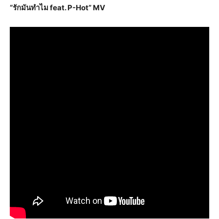
“รักมันทำไม
feat. P-Hot”
MV