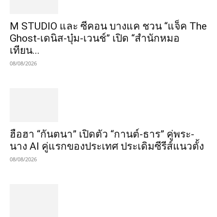
M STUDIO และ ซีคอน บางแค ชวน “แจ็ค The
Ghost-เดนิส-บุ๋ม-เวนช์” เปิด “สำนักหมอ
เทียน...
08/08/2026
ฮือฮา “กันตนา” เปิดตัว “กานต์-ธาร” คู่พระ-
นาง AI คู่แรกของประเทศ ประเดิมซีรีส์แนวตั้ง
08/08/2026