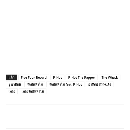
แท็ก
Five Four Record
P-Hot
P-Hot The Rapper
The Whack
ยู อาทิตย์
รักมันทำไม
รักมันทำไม feat. P-Hot
อาทิตย์ สว่างแจ้ง
เพลง
เพลงรักมันทำไม