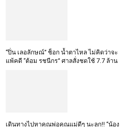
“ปิ่น เลอลักษณ์” ช็อก น้ำตาไหล ไม่คิดว่าจะ
แพ้คดี “ต้อม รชนีกร” ศาลสั่งชดใช้ 7.7 ล้าน
เดินทางไปหาคุณพ่อคุณแม่ดีๆ นะลูก!! “น้อง