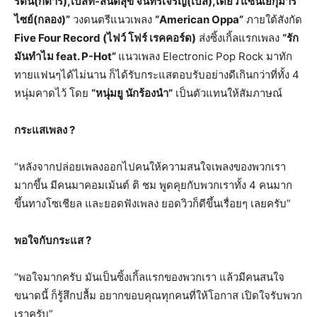
รัตน์(กีตาร์),เบสท์-สันติสุข จันทร์เจริญ(เบส),เดียว แซนเยกุมาร
ไซย์(กลอง)”
วงดนตรีแนวเพลง
“American Oppa”
ภายใต้สังกัด
Five Four Record (ไฟว์ โฟร์ เรคคอร์ด)
ส่งซิ้งเกิ้ลแรกเพลง
“รัก
มันทำไม
feat. P-Hot”
แนวเพลง Electronic Pop Rock มาทัก
ทายแฟนๆได้ไม่นาน ก็ได้รับกระแสตอบรับอย่างดีเกินกว่าที่ทั้ง 4
หนุ่มคาดไว้ โดย
“หนุ่มยู นักร้องนำ”
เป็นตัวแทนให้สัมภาษณ์
กระแสเพลง
?
“หลังจากปล่อยเพลงออกไปคนให้ความสนใจเพลงของพวกเรา
มากขึ้น มีคนมาคอมเม้นต์ ติ ชม พูดคุยกับพวกเราทั้ง 4 คนมาก
ขึ้นทางโซเชียล และยอดฟังเพลง ยอดวิวก็ดีขึ้นเรื่อยๆ เลยครับ”
พอใจกับกระแส
?
“พอใจมากครับ มันเป็นซิ้งเกิ้ลแรกของพวกเรา แล้วมีคนสนใจ
ขนาดนี้ ก็รู้สึกปลื้ม อยากขอบคุณทุกคนที่ให้โอกาส เปิดใจรับพวก
เราครับ”