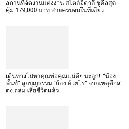
สถานที่จัดงานแต่งงาน สไตล์อิตาลี ชูดีลสุด
คุ้ม 179,000 บาท สวยครบจบในที่เดียว
เดินทางไปหาคุณพ่อคุณแม่ดีๆ นะลูก!! “น้อง
พั้นช์” ลูกบุญธรรม “ก้อง ห้วยไร่” จากเหตุตึกส
ตง.ถล่ม เสียชีวิตแล้ว