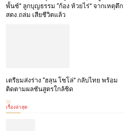
พั้นช์” ลูกบุญธรรม “ก้อง ห้วยไร่” จากเหตุตึก
สตง.ถล่ม เสียชีวิตแล้ว
เตรียมส่งร่าง “ฮลุน โซโล่” กลับไทย พร้อม
ติดตามผลชันสูตรใกล้ชิด
เรื่องล่าสุด