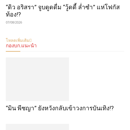
“ดิว อริสรา” จูบดูดดื่ม “วู้ดดี้ ล่ำซำ” แห่โฟกัส
ท้อง!?
07/08/2026
โหลดเพิ่มเติม
กองบก.แนะนำ
“มิน พีชญา” ยังหวังกลับเข้าวงการบันเทิง!?