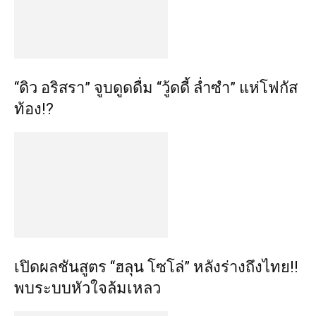
“ดิว อริสรา” จูบดูดดื่ม “วู้ดดี้ ล่ำซำ” แห่โฟกัส
ท้อง!?
เปิดผลชันสูตร “ฮลุน โซโล่” หลังร่างถึงไทย!!
พบระบบหัวใจล้มเหลว