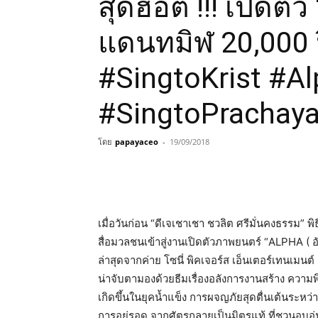
สุดฮอต !!! เปิด
แดนทมิฬ 20,000 
#SingtoKrist #A
#SingtoPrachaya
โดย
papayaceo
-
19/09/2018
เมื่อวันก่อน “ดีเจเชาเชา ชวลิต ศรีมั่นคงธรรม” พ
สื่อมวลชนเข้าสู่งานเปิดตัวภาพยนตร์ “ALPHA (
ล่าสุดจากค่าย โซนี่ พิคเจอร์ส เอ็นเตอร์เทนเมนต์ 
น่าจับตามองด้วยธีมเรื่องอลังการงานสร้าง ความพิ
เกิดขึ้นในยุคน้ำแข็ง การผจญภัยสุดตื่นเต้นระหว่
การอยู่รอด จากศัตรูกลายเป็นมิตรแท้ ที่ชวนอบอุ