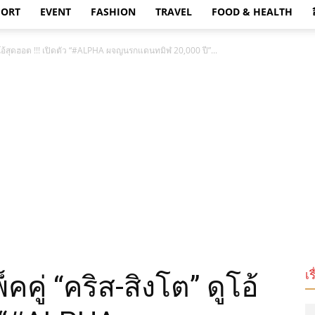
PORT
EVENT
FASHION
TRAVEL
FOOD & HEALTH
ดูโอ้สุดฮอต !!! เปิดตัว “#ALPHA ผจญนรกแดนทมิฬ 20,000 ปี”...
เร
คคู่ “คริส-สิงโต” ดูโอ้