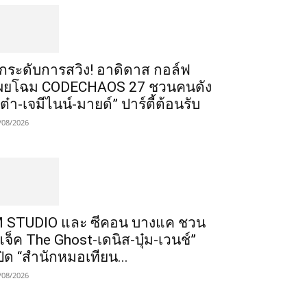
ยกระดับการสวิง! อาดิดาส กอล์ฟ
ผยโฉม CODECHAOS 27 ชวนคนดัง
เต๋า-เจมีไนน์-มายด์” ปาร์ตี้ต้อนรับ
/08/2026
 STUDIO และ ซีคอน บางแค ชวน
แจ็ค The Ghost-เดนิส-บุ๋ม-เวนช์”
ปิด “สำนักหมอเทียน...
/08/2026