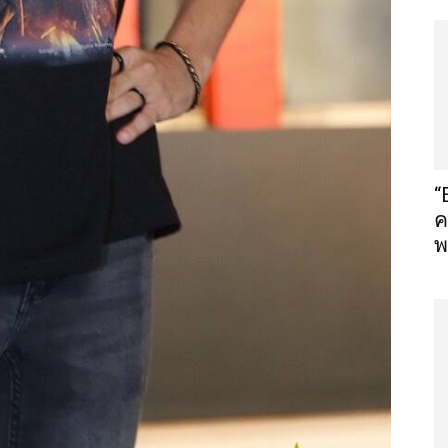
“
ค
พ