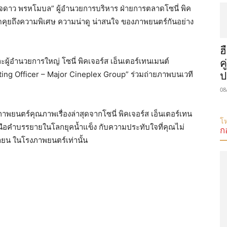
ุจดาว พรหโมบล” ผู้อำนวยการบริหาร ฝ่ายการตลาดโซนี่ พิค
ูดคุยถึงความพิเศษ ความน่าดู น่าสนใจ ของภาพยนตร์กันอย่าง
ฮ
ผู้อำนวยการใหญ่ โซนี่ พิคเจอร์ส เอ็นเตอร์เทนเมนต์
ค
ing Officer – Major Cineplex Group” ร่วมถ่ายภาพบนเวที
ป
08
ยนตร์คุณภาพเรื่องล่าสุดจากโซนี่ พิคเจอร์ส เอ็นเตอร์เทน
โห
นือคำบรรยายในโลกยุคน้ำแข็ง กับความประทับใจที่คุณไม่
ก
ยายน ในโรงภาพยนตร์เท่านั้น