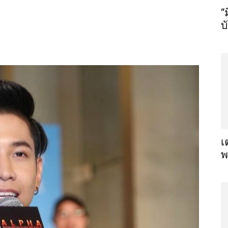
“
บ
เ
พ