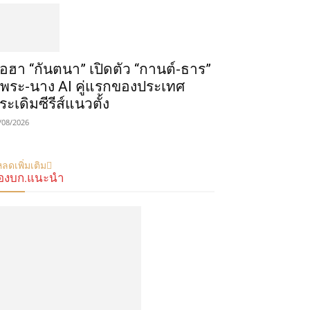
ือฮา “กันตนา” เปิดตัว “กานต์-ธาร”
ู่พระ-นาง AI คู่แรกของประเทศ
ระเดิมซีรีส์แนวตั้ง
/08/2026
ลดเพิ่มเติม
องบก.แนะนำ