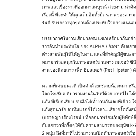
ภาพและเรื่องราวที่ออกมาสมบูรณ์ สวยงาม น่าติดต
เรื่องนี้ ที่จะทำให้คุณเต็มอิ่มทั้งมิตรภาพของคว
รันตี รับรองว่าทุกๆท่านต้องประทับใจอย่างแน่นอ
บรรยากาศในงาน สื่อมวลชน แขกเหรื่อมากันอย่างคับค
ราวอันน่าประทับใจ ของ ALPHA / อัลฟ่า ดีเจเชาเ
ต่างสายพันธุ์ให้ได้ดูในงาน และที่สำคัญมีผู้ชนะจ
หมามาร่วมสนุกกับภาพยนตร์ผ่านทาง เมเจอร์ ซีนีเ
งานของนิตยสาร เพ็ท ฮิปสเตอร์ (Pet Hipster ) ด
ความพิเศษบนเวที เปิดตัวด้วยเซเลบน้องหมา หรื
โลกโซเชียล ที่มาร่วมงานในวันนี้ด้วย งานนี้ไม่
แก๊ง ที่เรียกเสียงปรบมือได้ทั้งงานกันเลยทีเดียว
แก๊งสุดน่ารัก จบทีมแรกก็ได้เวลา…เสียงกรี้ดดังสนั่น
(ปราชญา เรืองโรจน์ ) ที่ออกมาพร้อมกับผู้พิทักษ์
กับแซวว่าที่กรี๊ดๆให้กับความสามารถของสุนัข k-9 
2 หนุ่ม ถึงที่มาที่ไปว่ามางานเปิดตัวภาพยนตร์เรื่อ