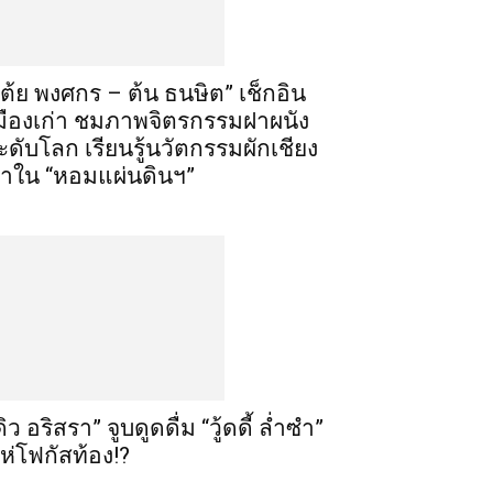
เต้ย พงศกร – ต้น ธนษิต” เช็กอิน
มืองเก่า ชมภาพจิตรกรรมฝาผนัง
ะดับโลก เรียนรู้นวัตกรรมผักเชียง
าใน “หอมแผ่นดินฯ”
ดิว อริสรา” จูบดูดดื่ม “วู้ดดี้ ล่ำซำ”
ห่โฟกัสท้อง!?