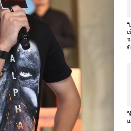
“
เ
ร
ด
“
แ