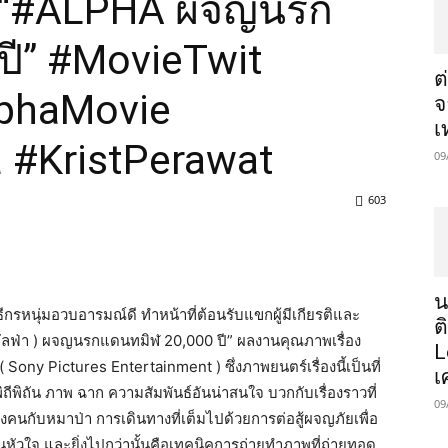
ตัว “#ALPHA ผจญนรก
ปี” #MovieTwit
ต
lphaMovie
จ
เ
 #KristPerawat
09
603
น
ิธีกรหนุ่มอวบอารมณ์ดี ทำหน้าที่ต้อนรับแขกผู้มีเกียรติและ
ต
 อัลฟ่า ) ผจญนรกแดนทมิฬ 20,000 ปี” ผลงานคุณภาพเรื่อง
L
( Sony Pictures Entertainment ) ซึ่งภาพยนตร์เรื่องนี้เป็นที่
เ
ถีพิถัน ภาพ ฉาก ความสัมพันธ์อันน่าสนใจ บวกกับเรื่องราวที่
09
างคนกับหมาป่า การเดินทางที่เต็มไปด้วยการต่อสู้ผจญภัยเพื่อ
่นหัวใจ และยิ่งไปกว่านั้นคือเทคนิคการถ่ายทำภาพที่ถ่ายทอด