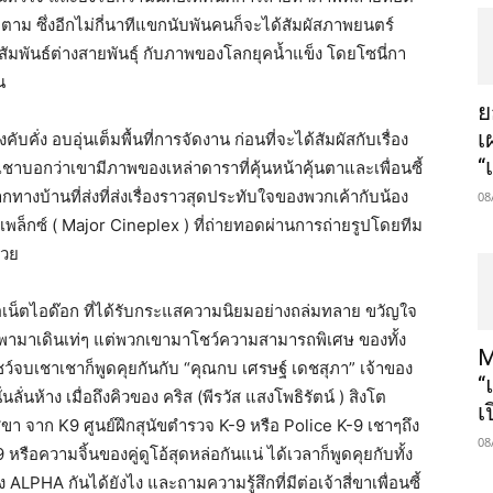
าม ซึ่งอีกไม่กี่นาทีแขกนับพันคนก็จะได้สัมผัสภาพยนตร์
ามสัมพันธ์ต่างสายพันธุ์ กับภาพของโลกยุคน้ำแข็ง โดยโซนี่กา
น
​
เ
ั่ง อบอุ่นเต็มพื้นที่การจัดงาน ก่อนที่จะได้สัมผัสกับเรื่อง
“
ชาบอกว่าเขามีภาพของเหล่าดาราที่คุ้นหน้าคุ้นตาและเพื่อนซี้
ากทางบ้านที่ส่งที่ส่งเรื่องราวสุดประทับใจของพวกเค้ากับน้อง
08
พล็กซ์ ( Major Cineplex ) ที่ถ่ายทอดผ่านการถ่ายรูปโดยทีม
้วย
อเน็ตไอด๊อก ที่ได้รับกระแสความนิยมอย่างถล่มทลาย ขวัญใจ
ได้พามาเดินเท่ๆ แต่พวกเขามาโชว์ความสามารถพิเศษ ของทั้ง
M
 โชว์จบเชาเชาก็พูดคุยกันกับ “คุณกบ เศรษฐ์ เดชสุภา” เจ้าของ
“
ลั่นห้าง เมื่อถึงคิวของ คริส (พีรวัส แสงโพธิรัตน์ ) สิงโต
เ
สี่ขา จาก K9 ศูนย์ฝึกสุนัขตำรวจ K-9 หรือ Police K-9 เชาๆถึง
08
หรือความจิ้นของคู่ดูโอ้สุดหล่อกันแน่ ได้เวลาก็พูดคุยกับทั้ง
ง ALPHA กันได้ยังไง และถามความรู้สึกที่มีต่อเจ้าสี่ขาเพื่อนซี้