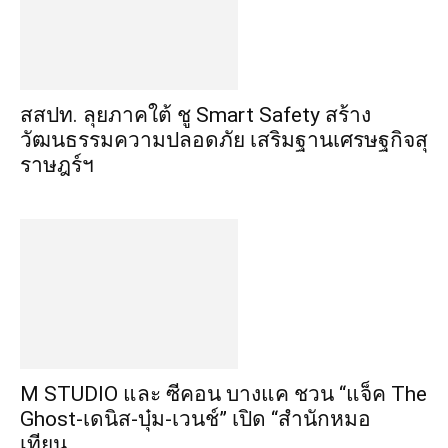
​สสปท. ลุยภาคใต้ ชู Smart Safety สร้าง
วัฒนธรรมความปลอดภัย เสริมฐานเศรษฐกิจสุ
ราษฎร์ฯ
M STUDIO และ ซีคอน บางแค ชวน “แจ็ค The
Ghost-เดนิส-บุ๋ม-เวนช์” เปิด “สำนักหมอ
เทียน...