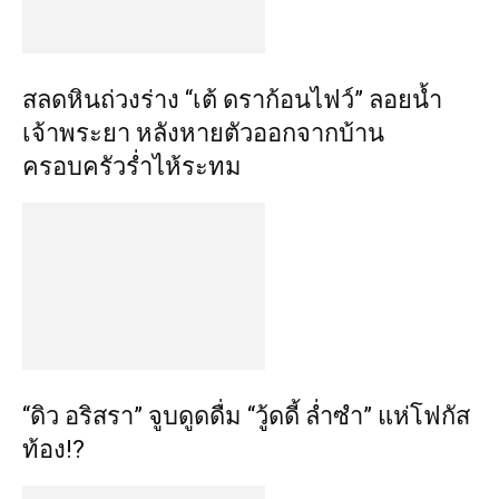
สลดหินถ่วงร่าง “เต้ ดราก้อนไฟว์” ลอยน้ำ
เจ้าพระยา หลังหายตัวออกจากบ้าน
ครอบครัวร่ำไห้ระทม
“ดิว อริสรา” จูบดูดดื่ม “วู้ดดี้ ล่ำซำ” แห่โฟกัส
ท้อง!?