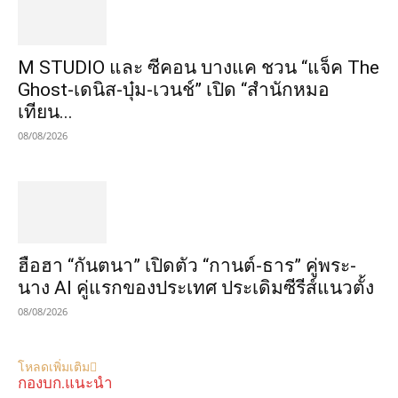
M STUDIO และ ซีคอน บางแค ชวน “แจ็ค The
Ghost-เดนิส-บุ๋ม-เวนช์” เปิด “สำนักหมอ
เทียน...
08/08/2026
ฮือฮา “กันตนา” เปิดตัว “กานต์-ธาร” คู่พระ-
นาง AI คู่แรกของประเทศ ประเดิมซีรีส์แนวตั้ง
08/08/2026
โหลดเพิ่มเติม
กองบก.แนะนำ