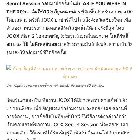
Secret Session
กลับมาอีกครั้ง ในธีม
AS IF YOU WERE IN
THE 90’s …
ไม่ใช่
90’s ก็จูนซะหน่อย
ที่จัดขึ้นสำหรับคอเพลง 90
โดยเฉพาะ ครั้งนี้ JOOX ยกปาร์ตี้ไปไกลถึงจังหวัดเชียงใหม่ เพื่อ
จำลองภาพบรรยากาศคอนเสิร์ตในยุคนั้นให้สมจริงที่สุด โดย
JOOX
เลือก 2 ไอดอลขวัญใจวัยรุ่นในยุคนั้นอย่างวง
โมเดิร์นด็
อก
และ
โป้ โยคีเพลย์บอย
มาสร้างความมันส์ ส่งพลังความเป็นวัย
รุ่น 90 ให้กลับมามีชีวิตอีกครั้ง!
บัตรเชิญที่ทำจากเทปคาสเซ็ท ภาพจำของนักฟังเพลงยุค 90 ที่คุ้นเคย
ก่อนวันงานจะเริ่ม ทีมงาน JOOX ได้มีการส่งเทปคาสเซ็ทไปยัง
แขกคนพิเศษ เพื่อเชิญชวนเข้าร่วมงาน และค่อยๆ เผย สถานที่
การจัดงาน , รายชื่อศิลปินที่จะขึ้นโชว์ ซึ่งวิธีการดังกล่าวถือว่า
เป็นคอนเซปต์ของงาน JOOX Secret Session ที่จะค่อยๆ เผย
รายละเอียดให้แขกที่ได้รับเชิญรู้สึกพิเศษ ตื่นเต้น ไปกับงานลับๆ