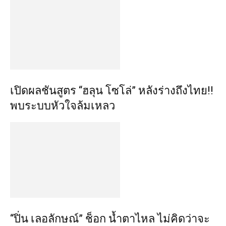
เปิดผลชันสูตร “ฮลุน โซโล่” หลังร่างถึงไทย!!
พบระบบหัวใจล้มเหลว
“ปิ่น เลอลักษณ์” ช็อก น้ำตาไหล ไม่คิดว่าจะ