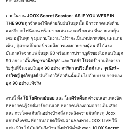
ที่กำลังจะเกิดขึ้น
ภายในงาน
JOOX Secret Session
:
AS IF YOU WERE IN
THE 90’s
ถูกจำลองให้คล้ายกับผับในยุคนั้น มีการตกตแต่งด้วย
แสงสีจากไฟนีออน พร้อมของเล่น และเครื่องเล่น ที่หลายคนคุ้น
เคย อยู่ในทุก ๆ มุมภายในงาน ไม่ว่าจะเป็นเทปคาสเซ็ท, แผ่นเกม
เต้น , ตู้ถ่ายสติ๊กเกอร์ รวมถึงการแต่งกายของผู้คน ที่ได้แรง
บันดาลใจจากแฟชั่นยุค 90 พร้อมการปรากฏตัวของไอคอนในยุค
90 อย่าง “
อั๊ต อัษฎา
พานิชกุล”
และ “
เทย่า โรเจอร์”
รวมถึงดารา
วัยรุ่นที่ชื่นชอบในยุค 90 อย่าง
คาริสา สปริงเก็ตต์
และ
จูเนียร์
–
กรวิชญ์ สูงกิจบูลย์
นั่นจึงทำให้ค่ำคืนนั้นเต็มไปด้วยบรรยกาศของ
ยุค 90 อย่างแท้จริง
งานนี้ ทั้ง
โป้ โยคีเพลย์บอย
และ
โมเดิร์นด็อก
ต่างขนเอาเพลงฮิต
ที่หลายคนรู้จักดีมาร้องบนเวที หลายคนร้องตามอย่างเต็มเสียง
และ กระโดดเต้นกันอย่างบ้าคลั่ง ส่งพลังความมันส์ทะลุ Joox
แอปพลิเคชัน ที่ถ่ายทอดสดให้ชมผ่านช่องทาง JOOX LIVE ให้
แฟน 90s ได้มันส์กันถึงบ้าน ยิ่งทำให้ค่ำคืนของ
JOOX Secret