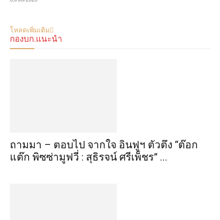
โหลดเพิ่มเติม
กองบก.แนะนำ
ถามมา – ตอบไป จากใจ อินฟูฯ ตัวตึง “ต๊อก
แต๊ก พิซซ่ามูฟวี่ : สุธิรจน์ ศรีเพ็ชร” ...