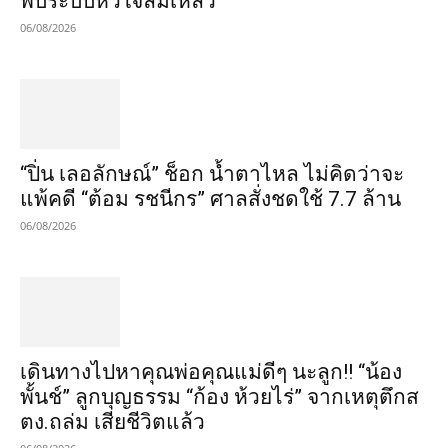
พบระบบหัวใจล้มเหลว
06/08/2026
“ปิ่น เลอลักษณ์” ช็อก น้ำตาไหล ไม่คิดว่าจะ
แพ้คดี “ต้อม รชนีกร” ศาลสั่งชดใช้ 7.7 ล้าน
06/08/2026
เดินทางไปหาคุณพ่อคุณแม่ดีๆ นะลูก!! “น้อง
พั้นช์” ลูกบุญธรรม “ก้อง ห้วยไร่” จากเหตุตึกส
ตง.ถล่ม เสียชีวิตแล้ว