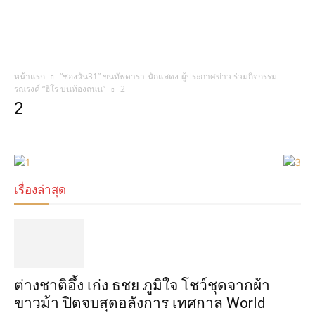
หน้าแรก
“ช่องวัน31” ขนทัพดารา-นักแสดง-ผู้ประกาศข่าว ร่วมกิจกรรม
รณรงค์ “ฮีโร บนท้องถนน”
2
2
เรื่องล่าสุด
ต่างชาติอึ้ง เก่ง ธชย ภูมิใจ โชว์ชุดจากผ้า
ขาวม้า ปิดจบสุดอลังการ เทศกาล World