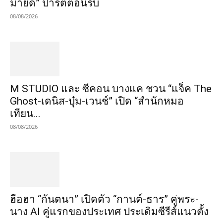
มายด์” ปาร์ตี้ต้อนรับ
08/08/2026
M STUDIO และ ซีคอน บางแค ชวน “แจ็ค The
Ghost-เดนิส-บุ๋ม-เวนช์” เปิด “สำนักหมอ
เทียน...
08/08/2026
ฮือฮา “กันตนา” เปิดตัว “กานต์-ธาร” คู่พระ-
นาง AI คู่แรกของประเทศ ประเดิมซีรีส์แนวตั้ง