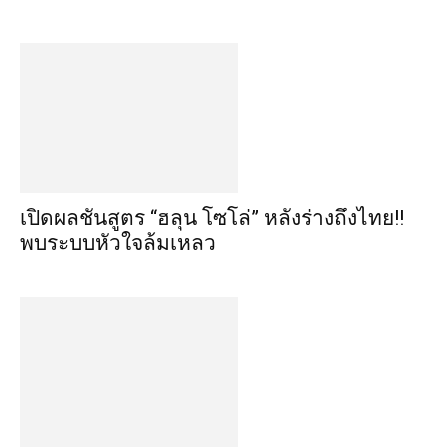
เปิดผลชันสูตร “ฮลุน โซโล่” หลังร่างถึงไทย!!
พบระบบหัวใจล้มเหลว