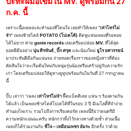
ปะทะฝีมือเข้มใน MV. ดูพร้อมกัน 27
ก.ค. นี้
เพราะเนื้อเพลงและทำนองที่โดนใจ เลยทำให้เพลง
“เท่าไหร่ไม่
จำ”
เพลงช้าสไตล์
POTATO (โปเตโต้)
ติดหูแฟนเพลงที่รอคอย
ได้ไม่ยาก ค่าย
genie records
เลยเตรียมปล่อย
MV.
ที่ได้สุด
ยอดฝีมืออย่าง
นุ่น
ศิรพันธ์ , บิ๊ก ศรุต
และน้องใหม่
ยูโร ยศวรรธน์
มาประชันฝีมือกันแน่นจอ ถ่ายทอดเรื่องราวของหญิงสาวที่ต้อง
ตัดสินใจว่าจะเริ่มต้นใหม่กับหนุ่มรุ่นน้องหรือเศร้าอยู่กับความรัก
เก่า โดยเตรียมปล่อยให้ดูทางยูทูปพร้อมกันในวันที่ 27 กรกฎาคม
นี้
ปั๊บ เล่าว่า “เพลง
เท่าไหร่ไม่จำ
ฟี๊ดแบ็คดีเลย แฟน ๆ ร้องตามกัน
ได้แล้ว เป็นเพลงช้าสไตล์โปเตโต้ที่ในรอบ 3 ปี มีเมโลดี้ที่จำง่าย
ทำนองไพเราะ รวมไปถึงการเรียงคอร์ด เพลงนี้ถือว่าดนตรีมี
ความหนักแน่นนะครับ หนักกว่าทิ้งไว้กลางทางด้วยซ้ำ ส่วนเนื้อ
เพลงก็ได้ร่วมงานกับ
พี่โจ – เหมือนเพชร อัมระ
อีกครั้ง ว่าด้วย