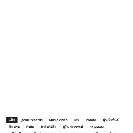
แท็ก
genie records
Music Video
MV
Potato
นุ่น ศิรพันธ์
บิ๊ก ศรุต
มิวสิค
มิวสิควิดีโอ
ยูโร-ยศวรรธน์
วง potato