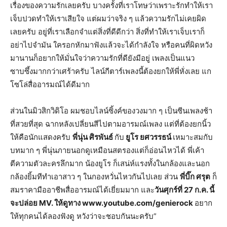
เรื่องของความรักเลยครับ บางครั้งที่เราโทษว่าเพราะรักทำให้เรา
เจ็บปวดทำให้เราเสียใจ แต่ผมว่าจริง ๆ แล้วความรักไม่เคยผิด
เลยครับ อยู่ที่เราเลือกจำแต่สิ่งที่ดีดีกว่า สิ่งที่ทำให้เราเจ็บเราก็
อย่าไปจำมัน ใครอกหักมาฟังแล้วจะได้กำลังใจ หรือคนที่ผิดหวัง
มานานก็อยากให้มั่นใจว่าความรักที่ดียังมีอยู่ เพลงเป็นแนว
ซาบซึ้งมากกว่าเศร้าครับ ไลน์กีตาร์เพลงนี้ต้องยกให้พี่หั่งเลย แก
โซโล่สื่ออารมณ์ได้ดีมาก
ส่วนในมิวสิกวิดิโอ ผมชอบไลน์ซิ้งค์ของวงมาก ๆ เป็นซีนเพลงช้า
ที่สวยที่สุด ฉากหลังเปลี่ยนสีไปตามอารมณ์เพลง แต่ที่ต้องยกนิ้ว
ให้คือนักแสดงครับ
พี่นุ่น
ศิรพันธ์
กับ
ยูโร ยศวรรธน์
เหมาะสมกับ
บทมาก ๆ พี่นุ่นภายนอกดูเหมือนสตรองแต่ก็อ่อนไหวได้ พี่เค้า
ตีความตัวละครลึกมาก น้องยูโร ก็เสน่ห์แรงทั้งในกล้องและนอก
กล้องยิ้มทีทำเอาสาว ๆ ในกองหวั่นไหวกันไปเลย ส่วน
พี่บิ๊ก ศรุต
ก็
สมราคามืออาชีพสื่ออารมณ์ได้เยี่ยมมาก และ
วันศุกร์ที่ 27 ก.ค. นี้
จะปล่อย
MV. ให้ดูทาง www.youtube.com/genierock
อยาก
ให้ทุกคนได้ลองฟังดู หวังว่าจะชอบกันนะครับ”