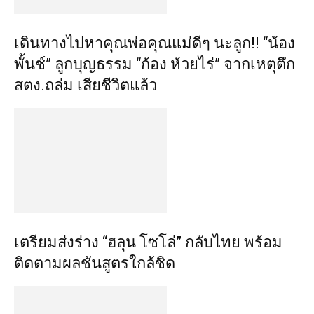
เดินทางไปหาคุณพ่อคุณแม่ดีๆ นะลูก!! “น้อง
พั้นช์” ลูกบุญธรรม “ก้อง ห้วยไร่” จากเหตุตึก
สตง.ถล่ม เสียชีวิตแล้ว
เตรียมส่งร่าง “ฮลุน โซโล่” กลับไทย พร้อม
ติดตามผลชันสูตรใกล้ชิด