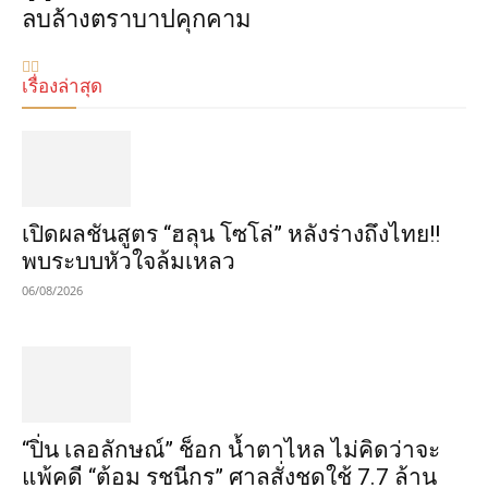
ลบล้างตราบาปคุกคาม
เรื่องล่าสุด
เปิดผลชันสูตร “ฮลุน โซโล่” หลังร่างถึงไทย!!
พบระบบหัวใจล้มเหลว
06/08/2026
“ปิ่น เลอลักษณ์” ช็อก น้ำตาไหล ไม่คิดว่าจะ
แพ้คดี “ต้อม รชนีกร” ศาลสั่งชดใช้ 7.7 ล้าน