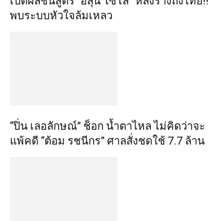
เปิดผลชันสูตร “ฮลุน โซโล่” หลังร่างถึงไทย!!
พบระบบหัวใจล้มเหลว
“ปิ่น เลอลักษณ์” ช็อก น้ำตาไหล ไม่คิดว่าจะ
แพ้คดี “ต้อม รชนีกร” ศาลสั่งชดใช้ 7.7 ล้าน