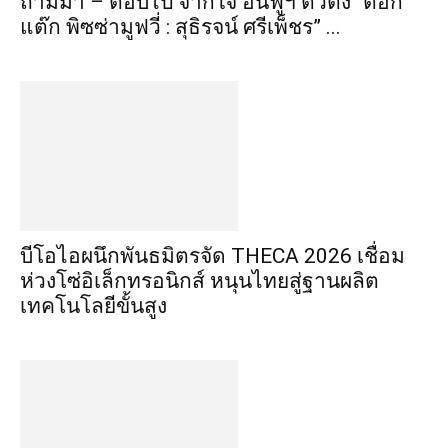
ถามมา – ตอบไป จากใจ อินฟูฯ ตัวตึง “ต๊อก
แต๊ก พิซซ่ามูฟวี่ : สุธิรจน์ ศรีเพ็ชร” ...
บีโอไอผนึกพันธมิตรจัด THECA 2026 เชื่อม
ห่วงโซ่อิเล็กทรอนิกส์ หนุนไทยสู่ฐานผลิต
เทคโนโลยีขั้นสูง