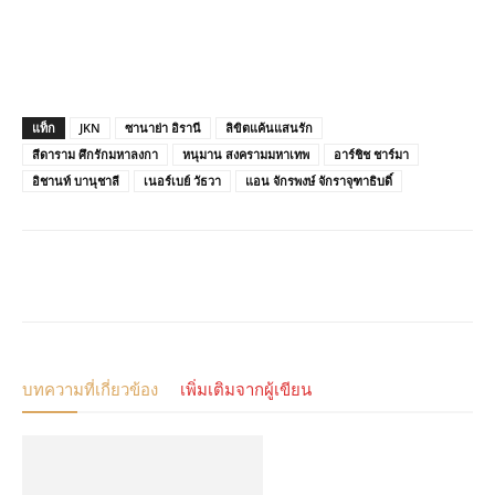
แท็ก
JKN
ซานาย่า อิรานี
ลิขิตแค้นแสนรัก
สีดาราม ศึกรักมหาลงกา
หนุมาน สงครามมหาเทพ
อาร์ชิช ชาร์มา
อิชานท์ บานุชาลี
เนอร์เบย์ วัธวา
แอน จักรพงษ์ จักราจุฑาธิบดิ์
บทความที่เกี่ยวข้อง
เพิ่มเติมจากผู้เขียน