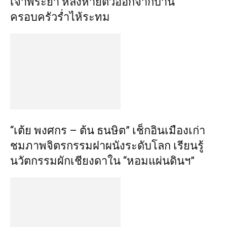
เจ้าพระยา หลังหายตัวออกจากบ้าน
ครอบครัวร่ำไห้ระทม
“เต้ย พงศกร – ต้น ธนษิต” เช็กอินเมืองเก่า
ชมภาพจิตรกรรมฝาผนังระดับโลก เรียนรู้
นวัตกรรมผักเชียงดาใน “หอมแผ่นดินฯ”