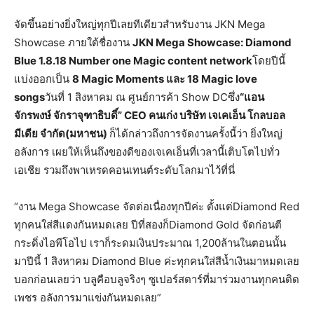
จัดขึ้นอย่างยิ่งใหญ่ทุกปีเลยทีเดียวสำหรับงาน JKN Mega
Showcase ภายใต้ชื่องาน
JKN Mega Showcase
: Diamond
Blue
1.8.18 Number one Magic content network
โดยปีนี้
แบ่งออกเป็น
8 Magic Moments
และ 18 Magic love
songs
วันที่ 1 สิงหาคม ณ ศูนย์การค้า Show DCซึ่ง
“แอน
จักรพงษ์ จักราจุฑาธิบดิ์”
CEO
คนเก่ง บริษัท เจเคเอ็น โกลบอล
มีเดีย จำกัด(มหาชน)
ก็ได้กล่าวถึงการจัดงานครั้งนี้ว่า ยิ่งใหญ่
อลังการ เผยให้เห็นถึงของดีของเจเคเอ็นที่เวลานี้เติบโตไปทั่ว
เอเชีย รวมถึงพาเหรดคอนเทนต์ระดับโลกมาไว้ที่นี่
“งาน Mega Showcase จัดต่อเนื่องทุกปีค่ะ ตั้งแต่Diamond Red
ทุกคนใส่สีแดงกันหมดเลย ปีที่สองก็Diamond Gold จัดก่อนตี
กระดิ่งไอพีโอไป เราก็ระดมเงินประมาณ 1,200ล้านในตอนนั้น
มาปีนี้ 1 สิงหาคม Diamond Blue ค่ะทุกคนใส่สีน้ำเงินมาหมดเลย
บอกก่อนเลยว่า บลูคือบลูจริงๆ ซูเปอร์สตาร์ที่มาร่วมงานทุกคนติด
เพชร อลังการมาแข่งกันหมดเลย”