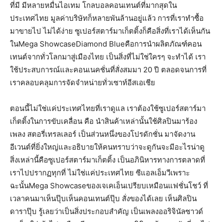
ที่มี มีหลายหมื่นไอเทม โกลบอลคอนเทนต์ที่มากสุดใน
ประเทศไทย มูลค่าบริษัทก็หลายพันล้านอยู่แล้ว การที่เราทำซื้อ
มาขายไป ไม่ได้ง่าย ซูเปอร์สตาร์มาเก็ตติ้งก็คือสิ่งที่เราได้เห็นกัน
ในMega ShowcaseDiamond Blueคือการนำผลิตภัณฑ์คอน
เทนต์จากทั่วโลกมาสู่เมืองไทย เป็นสิ่งที่ไม่ใช่ใครๆ จะทำได้ เรา
ใช้ประสบการณ์และคอนเนคชั่นที่สั่งสมมา 20 ปี ตลอดจนการที่
เราคลอบคลุมการจัดจำหน่ายทั่วเซาท์อีสเอเชีย
ตอนนี้ไม่ใช่แค่ประเทศไทยที่เราดูแล เราต้องใช้ซูเปอร์สตาร์มา
เก็ตติ้งในการขับเคลื่อน คือ นำสินค้าเหล่านั้นใช้ศิลปินมาร้อง
เพลง สตอรี่เทรลเลอร์ เป็นส่วนหนึ่งของโปรดักชั่น มาจัดงาน
อีเวนต์ที่ยิ่งใหญ่และอธิบายให้คนทราบว่าจะดูกันจะมีอะไรน่าดู
สิ่งเหล่านี้คือซูเปอร์สตาร์มาเก็ตติ้ง เป็นอภินิหารทางการตลาดที่
เราไปปรากฏทุกที่ ไม่ใช่แค่ประเทศไทย ซีแอลเอ็มวีเพราะ
ฉะนั้นMega Showcaseของเจเคเอ็นเปรียบเหมือนแฟชั่นโชว์ ที่
เวลาคนมาเห็นปุ๊บเห็นคอนเทนต์ปุ๊บ สั่งของได้เลย เห็นศิลปิน
ดาราปุ๊บ รู้เลยว่าเป็นสิ่งประกอบสำคัญ เป็นเพลงออริจินัลซาวด์