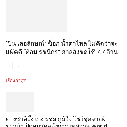
“ปิ่น เลอลักษณ์” ช็อก น้ำตาไหล ไม่คิดว่าจะ
แพ้คดี “ต้อม รชนีกร” ศาลสั่งชดใช้ 7.7 ล้าน
เรื่องล่าสุด
ต่างชาติอึ้ง เก่ง ธชย ภูมิใจ โชว์ชุดจากผ้า
ขาวม้า ปิดจบสุดอลังการ เทศกาล World