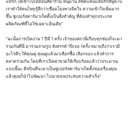
แทร็ก ใส่เข้าไปเหมือนสีดาราม หนุมาน ลิขิตแค้นแสนรักที่พูดไป
เราทำให้คนไทยรู้สึกว่าเชื่อมโยงทางจิตใจ ความเข้าใจเพิ่มมาก
ขึ้น ซูเปอร์สตาร์มาเก็ตติ้งเป็นสิ่งสำคัญ ที่ต้องทำทุกประเภท
ผลิตภัณฑ์ที่ไม่ใช่เฉพาะอินเดีย”
“ฉะนั้นการเปิดงาน 1 ปีมี 1 ครั้ง เจ้าของสถานีเกือบทุกช่องก็จะมา
รวมกันที่นี่ มาร่วมถ่ายรูป สังสรรค์ 1ปีเจอ 1ครั้ง หมายถึงว่าเรามี
อะไรดีๆ ให้คุณดู คุณดูแล้วมาเลือกซื้อ เลือกจอง แล้วทำการ
ตลาดร่วมกัน โดยที่เราเปิดฝาขวดให้เรียบร้อยแล้วว่าประมาณ
แบบนี้นะ ศิลปินที่จะมาเป็นซูเปอร์สตาร์มาเก็ตติ้งของเรื่องคุณ
แล้วคุณก็นำไปพัฒนา ไปฉายจนประสบความสำเร็จ”