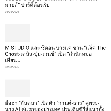
มายด์” ปาร์ตี้ต้อนรับ
08/08/2026
M STUDIO และ ซีคอน บางแค ชวน “แจ็ค The
Ghost-เดนิส-บุ๋ม-เวนช์” เปิด “สำนักหมอ
เทียน...
08/08/2026
ฮือฮา “กันตนา” เปิดตัว “กานต์-ธาร” คู่พระ-
นาง AI คู่แรกของประเทศ ประเดิมซีรีส์แนวตั้ง