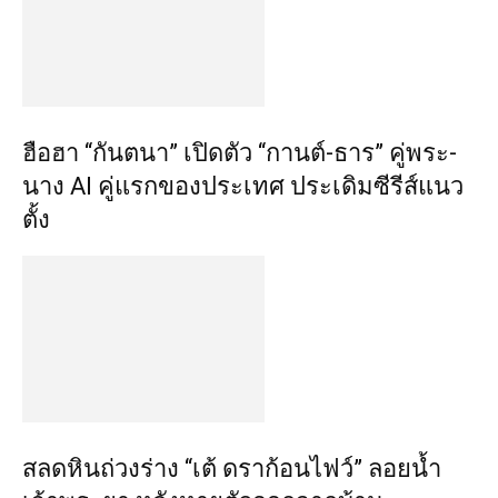
ฮือฮา “กันตนา” เปิดตัว “กานต์-ธาร” คู่พระ-
นาง AI คู่แรกของประเทศ ประเดิมซีรีส์แนว
ตั้ง
สลดหินถ่วงร่าง “เต้ ดราก้อนไฟว์” ลอยน้ำ