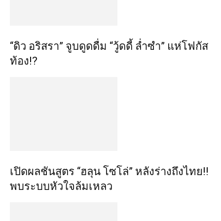
“ดิว อริสรา” จูบดูดดื่ม “วู้ดดี้ ล่ำซำ” แห่โฟกัส
ท้อง!?
เปิดผลชันสูตร “ฮลุน โซโล่” หลังร่างถึงไทย!!
พบระบบหัวใจล้มเหลว