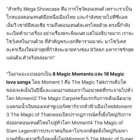
“สำหรับ Mega Showcase คือ การโชว์คอนเทนต์ เพราะเราเป็น
โกลบอลคอนเทนต์มือหนึ่งเมืองไทย และกำลังขยายไปที่ซีแอล
เอ็มวี เซาท์อีสเอเชีย รวมถึงคอนเทนต์ละครไทยด้วย ตรงนี้กำลัง
จะเปิดตัวบางเรื่อง อย่างเรื่องพระพิฆเนศ แต่ไม่อธิบายมาก เราจะ
โชว์เคสในงานด้วย ที่สำคัญพระเอกสีดารามมาค่ะ มาโชว์เคส
ละครเรื่องใหม่ล่าสุดที่กำลังจะฉายทางช่อง 8วัลลภ มหาราชรักสุด
แผ่นดิน ตัวจริงหล่อมาก”
“ในงานจะแบ่งออกเป็น
8 Magic Moments
และ 18 Magic
love songs
โดย Moment 1 คือ The Magic Talkการเติบโต
ของเจเคเอ็นในปีนี้และแผนงานของเราในอนาคตที่กระจายไปทั่ว
โลก Moment2 The Magic Carpetครั้งแรกกับการเดินเฉิดฉาย
บนพรมน้ำเงินของเหล่าซูเปอร์สตาร์จากทั่วฟ้าเมืองไทยMoment
3 The Magic of Thainessเปิดปรากฏการณ์ครั้งยิ่งใหญ่กับการ
ส่งออกคอนเทนต์ไทยไปสู่ทั่วโลก Moment4 The Magic of
Siam Legendการประกาศอภิมหาโปรเจกต์สุดยิ่งใหญ่กับมหา
กาพย์ที่จะตราตรึงใจคนทั้งโลกMoment 5 The Magic of Super