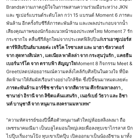
Brandsความภาคภูมิใจในการผสานความร่วมมือระหว่าง JKN
และ ซูเปอร์แบรนด์ระดับโลก กว่า 15 แบรนด์ Moment 6 ภารตะ
พันล้าน อีกครั้งกับซีรีส์ภารตะพันล้าน และเพลงประกอบจากน้ำ
เสียงคุณภาพของนักร้องแนวหน้าของประเทศไทย Moment 7 รัก
กระชากใจ คลื่นซีรีส์ลูกใหม่จากประเทศฟิลิปปินส์
เราเอาซูเปอร์ส
ตาร์ฟิลิปปินส์มาเลยค่ะ เจริโค โรซาเลส และ มาฮา ซัลวาดอร์
จาก สุดทางสิเน่หา , แดเนียล พาดิลล่า จาก กระสุนวุ่นรัก , แคธธีน
เบอร์นาร์โด จาก ตราบฟ้า สัญญาใจ
Moment 8 กิจกรรม Meet &
Greetปลดปล่อยอารมณ์ความคลั่งไคล้กับศิลปินในดวงใจ ที่บิด
ลัดฟ้ามาให้สัมผัสเรือนร่างอย่างใกล้ชิด ซึ่งปีนี้ขนมาหมดเลยค่ะ
ภารตะพันล้าน อาร์ชิช ชาร์มา จากสีดาราม ศึกรักมหาลงกา ,
ซานาย่า อิรานี จาก ลิขิตแค้นแสนรัก , เนอร์เบย์ วัธวา และ อิชา
นท์ บานุชาลี จาก หนุมาน สงครามมหาเทพ”
“ความหัศจรรย์ของปีนี้คือตัวหนุมานตัวใหญ่ห้อยสลิงลงมา ถือ
เพชรนาคมณีมา เป็นบลูไดมอนใหญ่เลยเพื่อลงหุบเขาไกรลาส ปัก
ไปปุ๊บเริ่มงานโป้ง หุบเขาเปิดปุ๊บ เปิดออกมาเป็นน้องอีชาน มาทั้ง